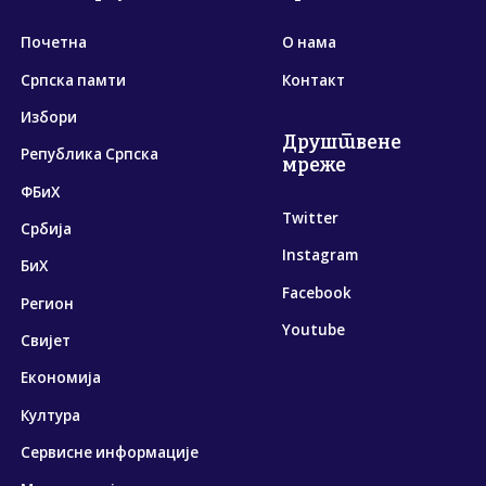
Почетна
О нама
Српска памти
Контакт
Избори
Друштвене
Република Српска
мреже
ФБиХ
Twitter
Србија
Instagram
БиХ
Facebook
Регион
Youtube
Свијет
Економија
Култура
Сервисне информације