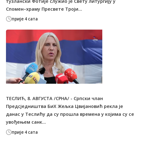
тузлански Фотије служиo je Свету литургију у
Спомен–храму Пресвете Троји...
прије 4 сата
ТЕСЛИЋ, 8. АВГУСТА /СРНА/ - Српски члан
Предсједништва БиХ Жељка Цвијановић рекла је
данас у Теслићу да су прошла времена у којима су се
увођењем санк...
прије 4 сата