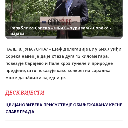
Република Српска - ФБиХ - туризам - Сорека -
изјава
ПАЛЕ, 8. ЈУНА /СРНА/ - Шеф Делегације ЕУ у БиХ Луиђи
Сорека навео је да је стаза дуга 13 километара,
повезује Сарајево и Пале кроз тунеле и природне
предјеле, што показује како конкретна сарадња
може да зближи заједнице.
ДЕСК ВИЈЕСТИ
ЦВИЈАНОВИЋЕВА ПРИСУСТВУЈЕ ОБИЉЕЖАВАЊУ КРСНЕ
СЛАВЕ ГРАДА