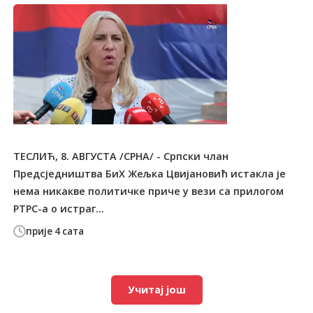
ТЕСЛИЋ, 8. АВГУСТА /СРНА/ - Српски члан
Предсједништва БиХ Жељка Цвијановић истакла је
нема никакве политичке приче у вези са прилогом
РТРС-а о истраг...
прије 4 сата
Учитај још