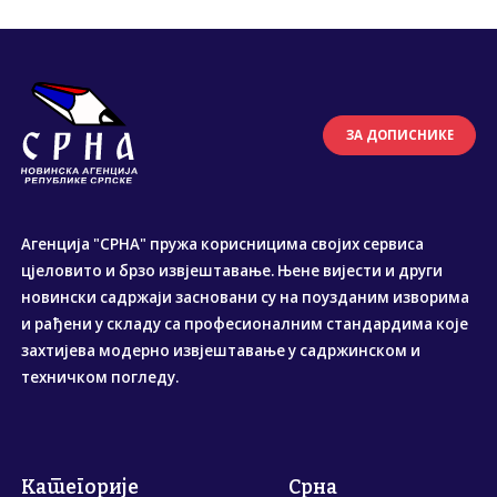
ЗА ДОПИСНИКЕ
Агенција "СРНА" пружа корисницима својих сервиса
цјеловито и брзо извјештавање. Њене вијести и други
новински садржаји засновани су на поузданим изворима
и рађени у складу са професионалним стандардима које
захтијева модерно извјештавање у садржинском и
техничком погледу.
Категорије
Срна