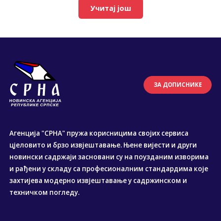
Учитај још
ЗА ДОПИСНИКЕ
Агенција "СРНА" пружа корисницима својих сервиса
цјеловито и брзо извјештавање. Њене вијести и други
новински садржаји засновани су на поузданим изворима
и рађени у складу са професионалним стандардима које
захтијева модерно извјештавање у садржинском и
техничком погледу.