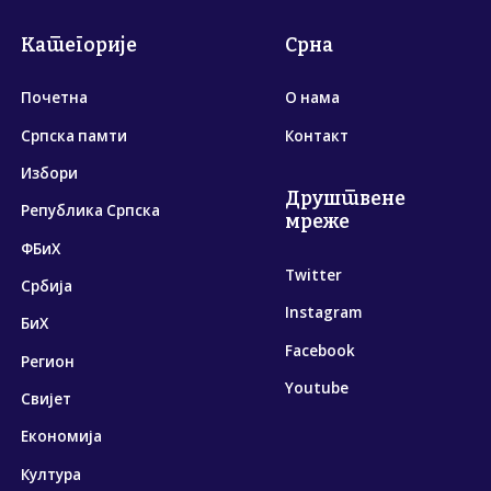
Категорије
Срна
Почетна
О нама
Српска памти
Контакт
Избори
Друштвене
Република Српска
мреже
ФБиХ
Twitter
Србија
Instagram
БиХ
Facebook
Регион
Youtube
Свијет
Економија
Култура