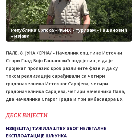
Република Српска - ФБиХ - туризам - Гашановић
- изјава
ПАЛЕ, 8. ЈУНА /СРНА/ - Начелник општине Источни
Стари Град Бојо Гашановић подсјетио је да је
пројекат пролазио кроз различите фазе и да су
током реализације сарађивали са четири
градоначелника Источног Сарајева, четири
градоначелника Сарајева, четири начелника Пала,
два начелника Старог Града и три амбасадора ЕУ.
ДЕСК ВИЈЕСТИ
ИЗВЈЕШТАЈ ТУЖИЛАШТВУ ЗБОГ НЕЛЕГАЛНЕ
ЕКСПЛОАТАЦИЈЕ ШЉУНКА