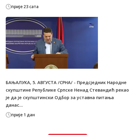
прије 23 сата
БАЊАЛУКА, 5. АВГУСТА /СРНА/ - Предсједник Народне
скупштине Републике Српске Ненад Стевандић рекао
је да је скупштински Одбор за уставна питања
данас...
прије 1 дан