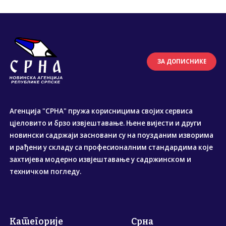
ЗА ДОПИСНИКЕ
Агенција "СРНА" пружа корисницима својих сервиса
цјеловито и брзо извјештавање. Њене вијести и други
новински садржаји засновани су на поузданим изворима
и рађени у складу са професионалним стандардима које
захтијева модерно извјештавање у садржинском и
техничком погледу.
Категорије
Срна