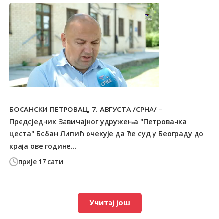
БОСАНСКИ ПЕТРОВАЦ, 7. АВГУСТА /СРНА/ –
Предсједник Завичајног удружења "Петровачка
цеста" Бобан Липић очекује да ће суд у Београду до
краја ове године...
прије 17 сати
Учитај још