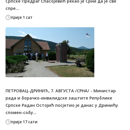
Српске Предраг Спасојевић рекао је Срни да је све
спре...
прије 1 сат
ПЕТРОВАЦ-ДРИНИЋ, 7. АВГУСТА /СРНА/ - Министар
рада и борачко-инвалидске заштите Републике
Српске Радан Остојић посјетио је данас у Дринићу
спомен-собу...
прије 17 сати