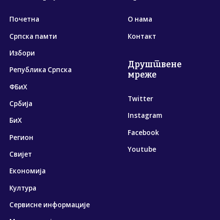
Почетна
О нама
Српска памти
Контакт
Избори
Друштвене
Република Српска
мреже
ФБиХ
Twitter
Србија
Instagram
БиХ
Facebook
Регион
Youtube
Свијет
Економија
Култура
Сервисне информације