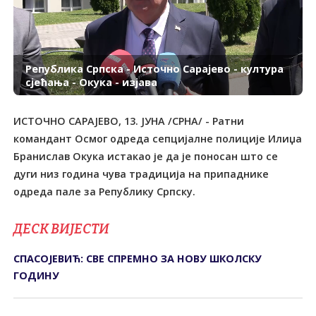
Република Српска - Источно Сарајево - култура
сјећања - Окука - изјава
ИСТОЧНО САРАЈЕВО, 13. ЈУНА /СРНА/ - Ратни
командант Осмог одреда сепцијалне полиције Илиџа
Бранислав Окука истакао је да је поносан што се
дуги низ година чува традиција на припаднике
одреда пале за Републику Српску.
ДЕСК ВИЈЕСТИ
СПАСОЈЕВИЋ: СВЕ СПРЕМНО ЗА НОВУ ШКОЛСКУ
ГОДИНУ