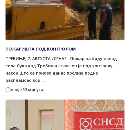
ПОЖАРИШТА ПОД КОНTРОЛОМ
ТРЕБИЊЕ, 7. АВГУСТА /СРНА/ - Пожар на брду изнад
села Лука код Tребиња стављен је под контролу,
након што се поново данас послије подне
распламсао збо...
прије 53 минута