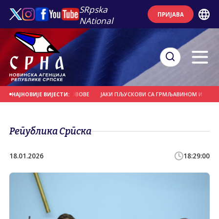
SRpska
ПРИЈАВА
NAtional
ДРВЕЋЕ И НОСИЛА КРОВОВЕ
ЈАКИ ПЉУСКОВИ СА ГРМЉАВИНОМ И ГРАДОМ У
НАЈНОВИЈЕ ВИЈЕСТИ:
Република Српска
18.01.2026
18:29:00