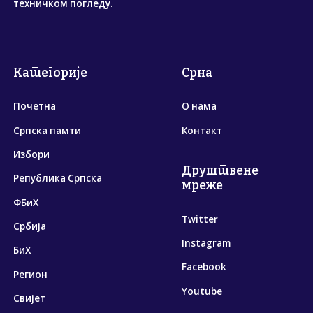
техничком погледу.
Категорије
Срна
Почетна
О нама
Српска памти
Контакт
Избори
Друштвене
Република Српска
мреже
ФБиХ
Twitter
Србија
Instagram
БиХ
Facebook
Регион
Youtube
Свијет