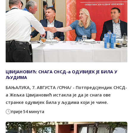
ЦВИЈАНОВИЋ: СНАГА СНСД-а ОДУВИЈЕК ЈЕ БИЛА У
ЉУДИМА
БАЊАЛУКА, 7. АВГУСТА /СРНА/ - Потпредсјендик СНСД-
а Жељка Цвијановић истакла је да је снага ове
странке одувијек била у људима који је чине.
прије 54 минута