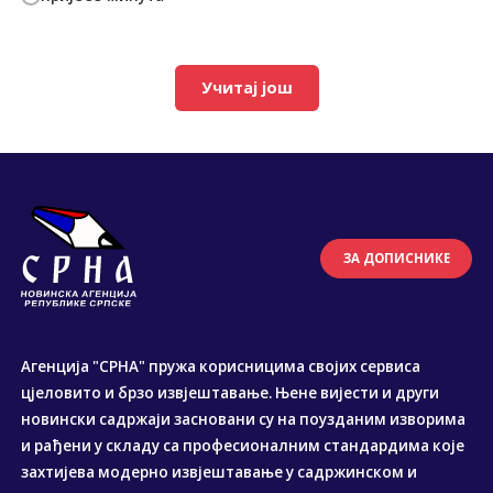
Учитај још
ЗА ДОПИСНИКЕ
Агенција "СРНА" пружа корисницима својих сервиса
цјеловито и брзо извјештавање. Њене вијести и други
новински садржаји засновани су на поузданим изворима
и рађени у складу са професионалним стандардима које
захтијева модерно извјештавање у садржинском и