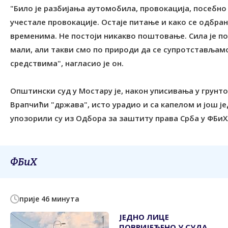
"Било је разбијања аутомобила, провокација, посебно
учестале провокације. Остаје питање и како се одбра
временима. Не постоји никакво поштовање. Сила је пос
мали, али такви смо по природи да се супротстављам
средствима", нагласио је он.
Општински суд у Мостару је, након уписивања у грунт
Врапчићи "држава", исто урадио и са капелом и још ј
упозорили су из Одбора за заштиту права Срба у ФБиХ
ФБиХ
прије 46 минута
ЈЕДНО ЛИЦЕ
ПОВРИЈЕЂЕНО У СУДАРУ