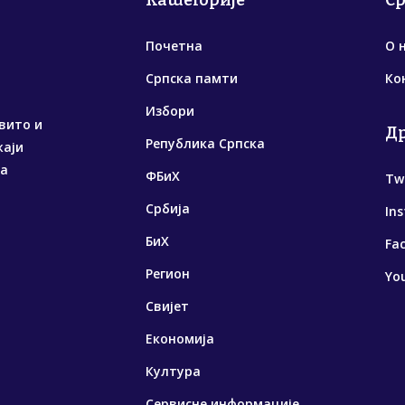
Категорије
С
Почетна
О 
Српска памти
Ко
Избори
вито и
Д
Република Српска
жаји
са
ФБиХ
Tw
Србија
In
БиХ
Fa
Регион
Yo
Свијет
Економија
Култура
Сервисне информације