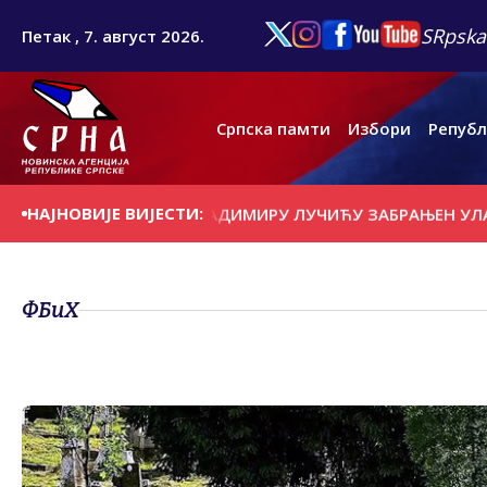
SRpska
Петак , 7. август 2026.
Српска памти
Избори
Републ
НАЈНОВИЈЕ ВИЈЕСТИ:
ЕКОМА СРБИЈЕ" ВЛАДИМИРУ ЛУЧИЋУ ЗАБРАЊЕН УЛАЗАК Н
ФБиХ