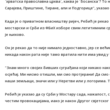
`хрватска православна црква`, каква је `босанска`? То
Сарајева, Приштине, Тиране, али и Подгорице", указао 
Када је о приватном власништву ријеч, Ребић је рекао 
мостарски и Срби из ФБиХ изборе свим легитимним сре
је њихово.
Он је рекао да то није нимало једноставно, јер се већ
никада након рата није тамо вратила нити има увид у
"Знам много својих бивших суграђана који никако нако
осјећај. Ми нисмо отишли, ми смо протјерани! Да смо
наши земљаци, значи или у Неретви или у логорима. То
Ребић је указао да су Срби у Мостару сада, нажалост,
честим провокацијама, иако је након Другог свјетског 