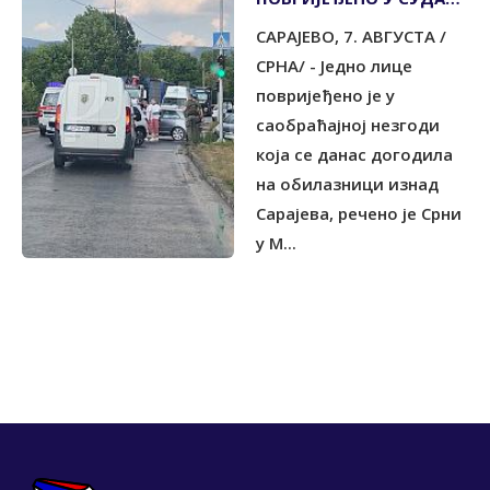
ДВА ВОЗИЛА
САРАЈЕВО, 7. АВГУСТА /
СРНА/ - Једно лице
повријеђено је у
саобраћајној незгоди
која се данас догодила
на обилазници изнад
Сарајева, речено је Срни
у М...