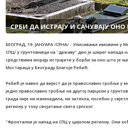
СРБИ ДА ИСТРАЈУ И САЧУВАЈУ ОНО
БЕОГРАД, 19. ЈАНУАРА /СРНА/ - Уписивање имовине у Мо
СПЦ/ у грунтовници на "државу" дио је ширег напада н
средствима морају истрајати у борби за оно што је њ
Мостараца у Београду Благоје Ребић.
Ребић је навео да вијест да је православно гробље у 
једно православно гробље на другој парцели у грунтов
града није ни изненадила, ни затекла, посебно у свјет
региону у току својатањe свега српског.
"Фронтални је напад на СПЦ у цијелом региону. Они хоћ