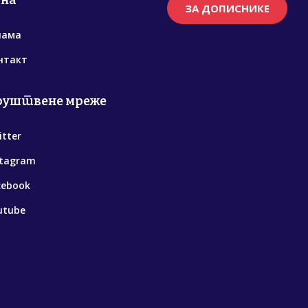
рна
ЗА ДОПИСНИКЕ
нама
нтакт
руштвене мреже
itter
stagram
cebook
utube