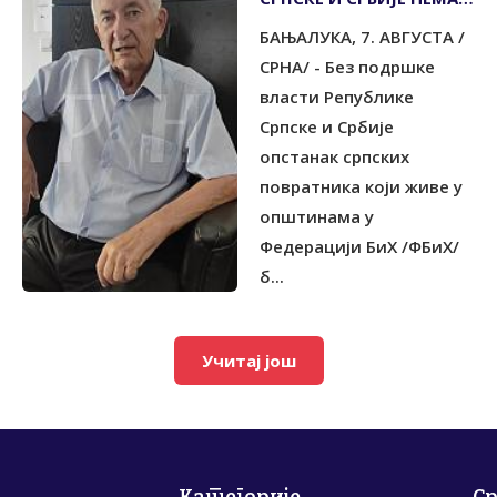
ОПСТАНКА СРБА У
БАЊАЛУКА, 7. АВГУСТА /
ФЕДЕРАЦИЈИ
СРНА/ - Без подршке
власти Републике
Српске и Србије
опстанак српских
повратника који живе у
општинама у
Федерацији БиХ /ФБиХ/
б...
Учитај још