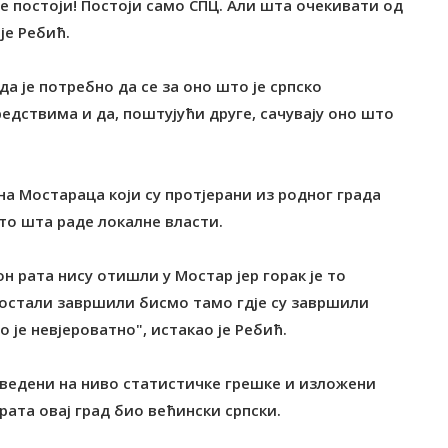
 не постоји! Постоји само СПЦ. Али шта очекивати од
је Ребић.
да је потребно да се за оно што је српско
дствима и да, поштујући друге, сачувају оно што
ина Мостараца који су протјерани из родног града
 то шта раде локалне власти.
н рата нису отишли у Мостар јер горак је то
 остали завршили бисмо тамо гдје су завршили
 је невјероватно", истакао је Ребић.
 сведени на ниво статистичке грешке и изложени
рата овај град био већински српски.