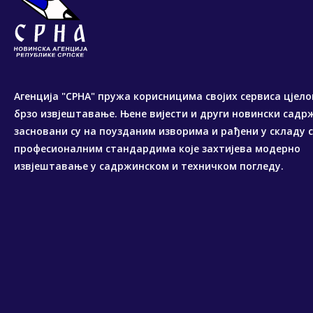
Агенција "СРНА" пружа корисницима својих сервиса цјело
брзо извјештавање. Њене вијести и други новински садр
засновани су на поузданим изворима и рађени у складу 
професионалним стандардима које захтијева модерно
извјештавање у садржинском и техничком погледу.