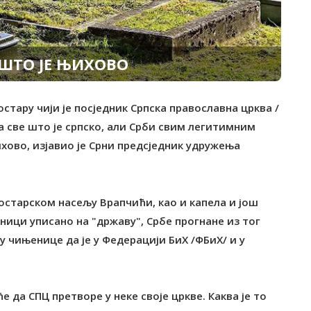
 ШТО ЈЕ ЊИХОВО
стару чији је посједник Српска православна црква /
а све што је српско, али Срби свим легитимним
ихово, изјавио је Срни предсједник удружења
мостарском насељу Врапчићи, као и капела и још
ници уписано на "државу", Србе прогнане из тог
лу чињенице да је у Федерацији БиХ /ФБиХ/ и у
е да СПЦ претворе у неке своје цркве. Каква је то