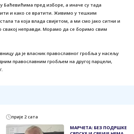
 у Баћевићима пред изборе, а иначе су тада
нити и како се вратити. Живимо у тешким
тала та која влада свијетом, а ми смо јако ситни и
о свакој неправди. Морамо да се боримо свим
овницу да је власник православног гробља у насељу
едним православним гробљем на другој парцели,
/.
прије 2 сата
МАРЧЕТА: БЕЗ ПОДРШКЕ
СРПСКЕ И СРБИЈЕ НЕМА