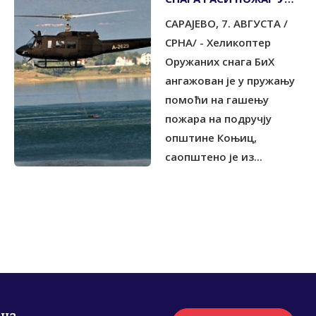
КОЊИЦУ
САРАЈЕВО, 7. АВГУСТА /
СРНА/ - Хеликоптер
Оружаних снага БиХ
ангажован је у пружању
помоћи на гашењу
пожара на подручју
општине Коњиц,
саопштено је из...