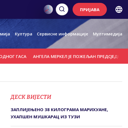
ПРИЈАВА
мија
Култура
Сервисне информације
Мултимедија
ГАСА
АНГЕЛА МЕРКЕЛ ЈЕ ПОЖЕЉАН ПРЕДСЈЕДНИК ЗА ГО
ДЕСК ВИЈЕСТИ
ЗАПЛИЈЕЊЕНО 38 КИЛОГРАМА МАРИХУАНЕ,
УХАПШЕН МУШКАРАЦ ИЗ ТУЗИ