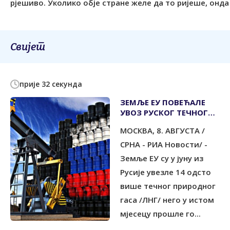
рјешиво. Уколико обје стране желе да то ријеше, онда
Свијет
прије 32 секунда
ЗЕМЉЕ ЕУ ПОВЕЋАЛЕ
УВОЗ РУСКОГ ТЕЧНОГ
ПРИРОДНОГ ГАСА
МОСКВА, 8. АВГУСТА /
СРНА - РИА Новости/ -
Земље ЕУ су у јуну из
Русије увезле 14 одсто
више течног природног
гаса /ЛНГ/ него у истом
мјесецу прошле го...