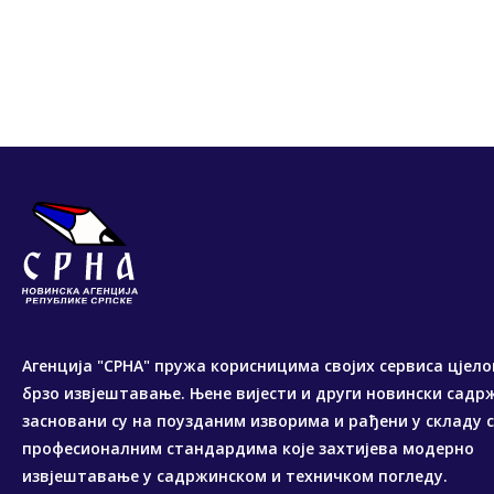
Агенција "СРНА" пружа корисницима својих сервиса цјело
брзо извјештавање. Њене вијести и други новински садр
засновани су на поузданим изворима и рађени у складу 
професионалним стандардима које захтијева модерно
извјештавање у садржинском и техничком погледу.