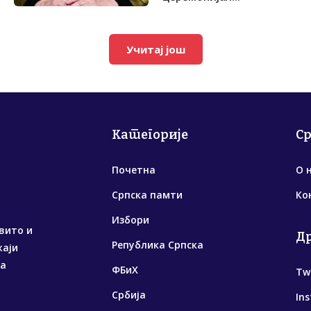
Учитај још
Категорије
С
Почетна
О 
Српска памти
Ко
Избори
вито и
Д
Република Српска
жаји
са
ФБиХ
Tw
Србија
In