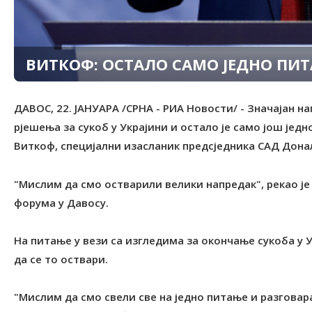
ВИТКОФ: ОСТАЛО САМО ЈЕДНО ПИТ
ДАВОС, 22. ЈАНУАРА /СРНА - РИА Новости/ - Значајан н
рјешења за сукоб у Украјини и остало је само још једн
Виткоф, специјални изасланик предсједника САД Дона
"Мислим да смо остварили велики напредак", рекао је
форума у Давосу.
На питање у вези са изгледима за окончање сукоба у 
да се то оствари.
"Мислим да смо свели све на једно питање и разговар