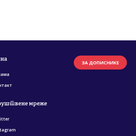
рна
ЗА ДОПИСНИКЕ
нама
нтакт
руштвене мреже
itter
stagram