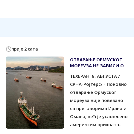
прије 2 сата
ОТВАРАЊЕ ОРМУСКОГ
МОРЕУЗА НЕ ЗАВИСИ ОД
ПРЕГОВОРА СА ОМАНОМ
ТЕХЕРАН, 8. АВГУСТА /
СРНА-Ројтерс/ - Поновно
отварање Ормуског
мореуза није повезано
са преговорима Ирана и
Омана, већ је условљено
америчким прихвата...