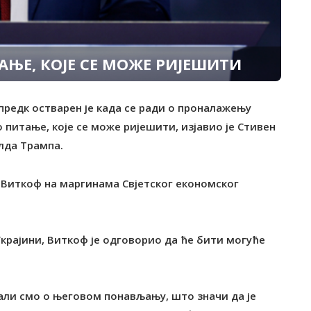
АЊЕ, КОЈЕ СЕ МОЖЕ РИЈЕШИТИ
апредк остварен је када се ради о проналажењу
о питање, које се може ријешити, изјавио је Стивен
лда Трампа.
 Виткоф на маргинама Свјетског економског
Украјини, Виткоф је одговорио да ће бити могуће
али смо о његовом понављању, што значи да је