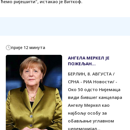
 ћемо ријешити", истакао је Виткоф.
прије 12 минута
АНГЕЛА МЕРКЕЛ ЈЕ
ПОЖЕЉАН
ПРЕДСЈЕДНИК ЗА
БЕРЛИН, 8. АВГУСТА /
ГОТОВО ПОЛОВИНУ
НИЈЕМАЦА
СРНА - РИА Новости/ -
Око 50 одсто Нијемаца
види бившег канцелара
Ангелу Меркел као
најбољу особу за
обављање углавном
церемонијал...