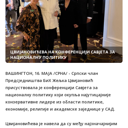
ЦВИЈАНОВИЋЕВА НА КОНФЕРЕНЦИЈИ САВЈЕТА ЗА
НАЦИОНАЛНУ ПОЛИТИКУ
ВАШИНГТОН, 16. МАЈА /СРНА/ - Српски члан
Предсједништва БиХ Жељка Цвијановић
присуствовала је конференцији Савјета за
националну политику који окупља најутицајније
конзервативне лидере из области политике,
економије, религије и академске заједнице у САД.
Цвијановићева је навела да су међу најзначајнијим