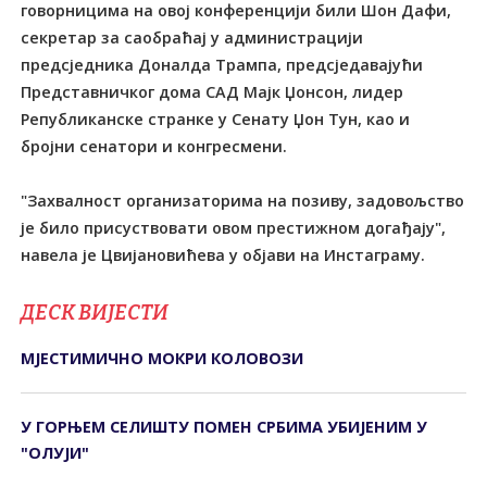
говорницима на овој конференцији били Шон Дафи,
секретар за саобраћај у администрацији
предсједника Доналда Трампа, предсједавајући
Представничког дома САД Мајк Џонсон, лидер
Републиканске странке у Сенату Џон Тун, као и
бројни сенатори и конгресмени.
"Захвалност организаторима на позиву, задовољство
је било присуствовати овом престижном догађају",
навела је Цвијановићева у објави на Инстаграму.
ДЕСК ВИЈЕСТИ
МЈЕСТИМИЧНО МОКРИ КОЛОВОЗИ
У ГОРЊЕМ СЕЛИШTУ ПОМЕН СРБИМА УБИЈЕНИМ У
"ОЛУЈИ"