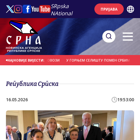
SRpska
ПРИЈАВА
NAtional
СТИМИЧНО МОКРИ КОЛОВОЗИ
У ГОРЊЕМ СЕЛИШTУ ПОМЕН СРБИМА УБИЈЕН
НАЈНОВИЈЕ ВИЈЕСТИ:
Република Српска
16.05.2026
19:53:00