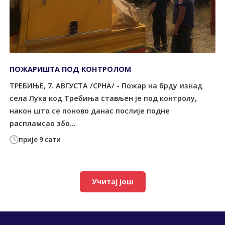
ПОЖАРИШТА ПОД КОНTРОЛОМ
ТРЕБИЊЕ, 7. АВГУСТА /СРНА/ - Пожар на брду изнад
села Лука код Tребиња стављен је под контролу,
након што се поново данас послије подне
распламсао збо...
прије 9 сати
Учитај још