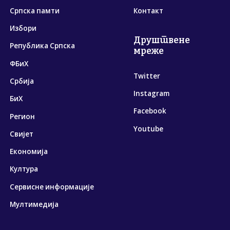
Српска памти
Контакт
Избори
Друштвене
Република Српска
мреже
ФБиХ
Twitter
Србија
Instagram
БиХ
Facebook
Регион
Youtube
Свијет
Економија
Култура
Сервисне информације
Мултимедија