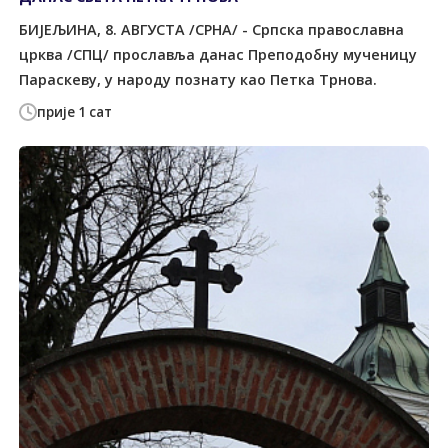
БИЈЕЉИНА, 8. АВГУСTА /СРНА/ - Српска православна
црква /СПЦ/ прославља данас Преподобну мученицу
Параскеву, у народу познату као Петка Tрнова.
прије 1 сат