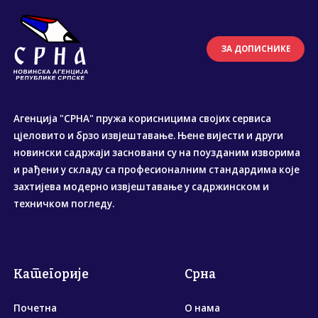
ЗА ДОПИСНИКЕ
Агенција "СРНА" пружа корисницима својих сервиса
цјеловито и брзо извјештавање. Њене вијести и други
новински садржаји засновани су на поузданим изворима
и рађени у складу са професионалним стандардима које
захтијева модерно извјештавање у садржинском и
техничком погледу.
Категорије
Срна
Почетна
О нама