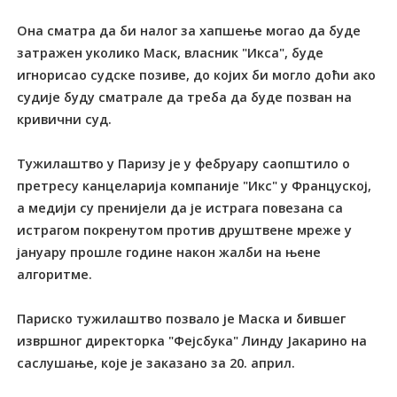
Она сматра да би налог за хапшење могао да буде
затражен уколико Маск, власник "Икса", буде
игнорисао судске позиве, до којих би могло доћи ако
судије буду сматрале да треба да буде позван на
кривични суд.
Тужилаштво у Паризу је у фебруару саопштило о
претресу канцеларија компаније "Икс" у Француској,
а медији су пренијели да је истрага повезана са
истрагом покренутом против друштвене мреже у
јануару прошле године након жалби на њене
алгоритме.
Париско тужилаштво позвало је Маска и бившег
извршног директорка "Фејсбука" Линду Јакарино на
саслушање, које је заказано за 20. април.