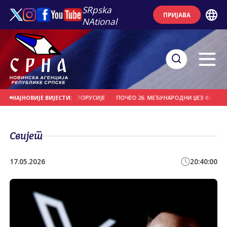
SRpska
ПРИЈАВА
NAtional
ИО "ВИТЕБСК" ИЗ БЈЕЛОРУСИЈЕ
ПОЧЕО 26. МЕЂУНАРОДНИ ЏЕЗ ФЕСТИВАЛ Н
НАЈНОВИЈЕ ВИЈЕСТИ:
Свијет
17.05.2026
20:40:00