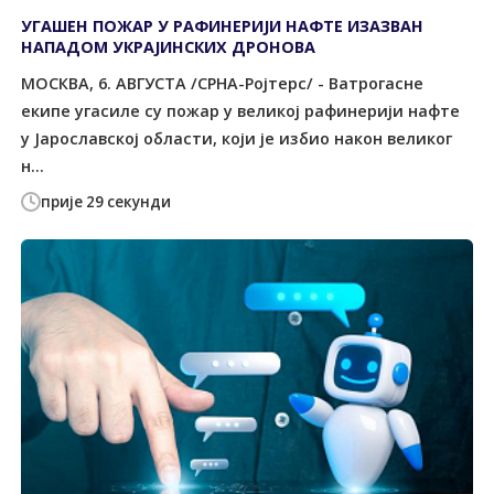
УГАШЕН ПОЖАР У РАФИНЕРИЈИ НАФТЕ ИЗАЗВАН
НАПАДОМ УКРАЈИНСКИХ ДРОНОВА
МОСКВА, 6. АВГУСТА /СРНА-Ројтерс/ - Ватрогасне
екипе угасиле су пожар у великој рафинерији нафте
у Јарославској области, који је избио након великог
н...
прије 29 секунди