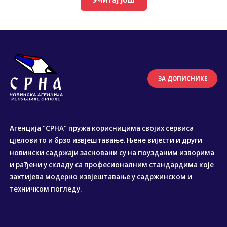
ЗА ДОПИСНИКЕ
Агенција "СРНА" пружа корисницима својих сервиса
цјеловито и брзо извјештавање. Њене вијести и други
новински садржаји засновани су на поузданим изворима
и рађени у складу са професионалним стандардима које
захтијева модерно извјештавање у садржинском и
техничком погледу.