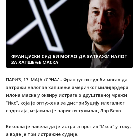
ФРАНЦУСКИ СУД БИ МОГАО ДА ЗАТРАЖИ НАЛОГ
ЗА ХАПШЕЊЕ МАСКА
ПАРИЗ, 17. МАЈА /СРНА/ - Француски суд би могао да
затражи налог за хапшење америчког милијардера
Илона Маска у оквиру истраге о друштвеној мрежи
"Икс", која је оптужена за дистрибуцију илегалног
садржаја, изјавила је париски тужилац Лор Беко.
Бекоова је навела да је истрага против "Икса" у току,
а воде је три истражне судије.