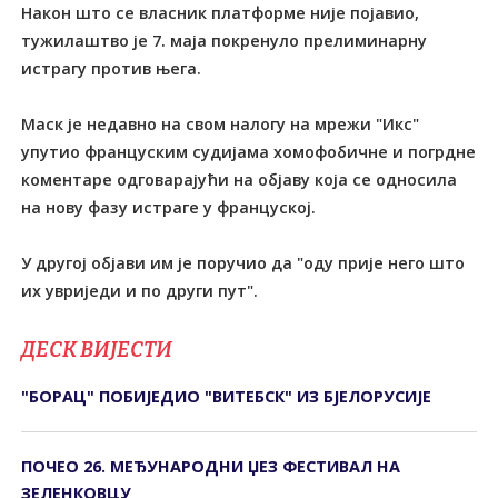
Након што се власник платформе није појавио,
тужилаштво је 7. маја покренуло прелиминарну
истрагу против њега.
Маск је недавно на свом налогу на мрежи "Икс"
упутио француским судијама хомофобичне и погрдне
коментаре одговарајући на објаву која се односила
на нову фазу истраге у француској.
У другој објави им је поручио да "оду прије него што
их увриједи и по други пут".
ДЕСК ВИЈЕСТИ
"БОРАЦ" ПОБИЈЕДИО "ВИТЕБСК" ИЗ БЈЕЛОРУСИЈЕ
ПОЧЕО 26. МЕЂУНАРОДНИ ЏЕЗ ФЕСТИВАЛ НА
ЗЕЛЕНКОВЦУ