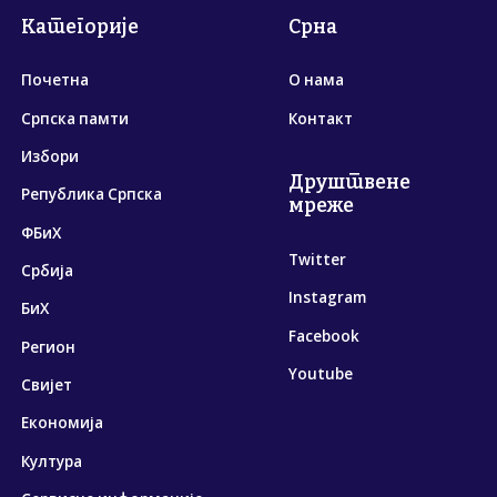
Категорије
Срна
Почетна
О нама
Српска памти
Контакт
Избори
Друштвене
Република Српска
мреже
ФБиХ
Twitter
Србија
Instagram
БиХ
Facebook
Регион
Youtube
Свијет
Економија
Култура