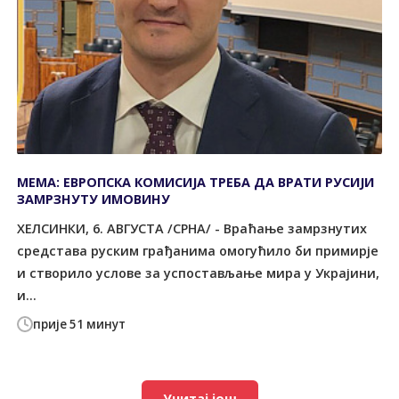
МЕМА: ЕВРОПСКА КОМИСИЈА ТРЕБА ДА ВРАТИ РУСИЈИ
ЗАМРЗНУТУ ИМОВИНУ
ХЕЛСИНКИ, 6. АВГУСТА /СРНА/ - Враћање замрзнутих
средстава руским грађанима омогућило би примирје
и створило услове за успостављање мира у Украјини,
и...
прије 51 минут
Учитај још