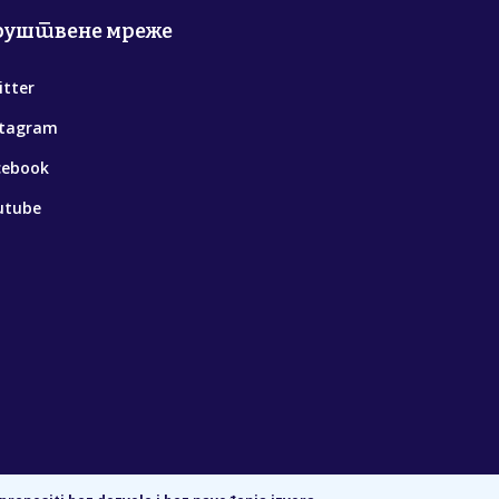
руштвене мреже
itter
stagram
cebook
utube