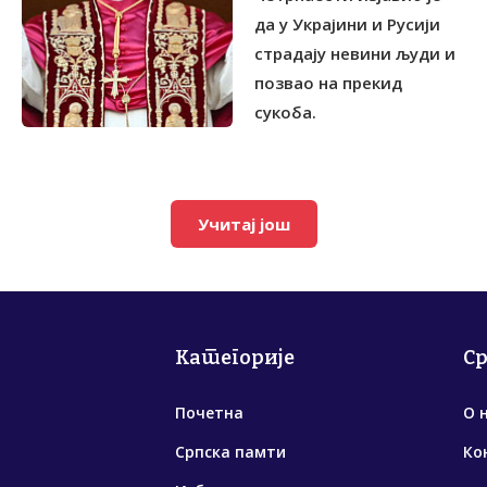
да у Украјини и Русији
страдају невини људи и
позвао на прекид
сукоба.
Учитај још
Категорије
С
Почетна
О 
Српска памти
Ко