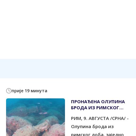
прије 19 минута
ПРОНАЂЕНА ОЛУПИНА
БРОДА ИЗ РИМСКОГ
ДОБА
РИМ, 9. АВГУСТА /СРНА/ -
Олупина брода из
римског доба, заједно