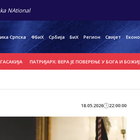
ka NAtional
ика Српска
ФБиХ
Србија
БиХ
Регион
Свијет
Еконо
ЈА
ПАТРИЈАРХ: ВЕРА ЈЕ ПОВЕРЕЊЕ У БОГА И БОЖИЈУ ЉУБ
18.05.2026
22:00:00