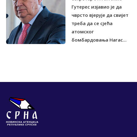
Гутeрес изјавио је да
чврсто вјерује да свијет
треба да се сјећа
атомског
бомбардовања Нагас...