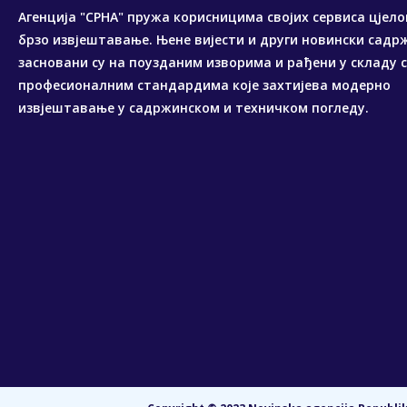
Агенција "СРНА" пружа корисницима својих сервиса цјело
брзо извјештавање. Њене вијести и други новински садр
засновани су на поузданим изворима и рађени у складу 
професионалним стандардима које захтијева модерно
извјештавање у садржинском и техничком погледу.