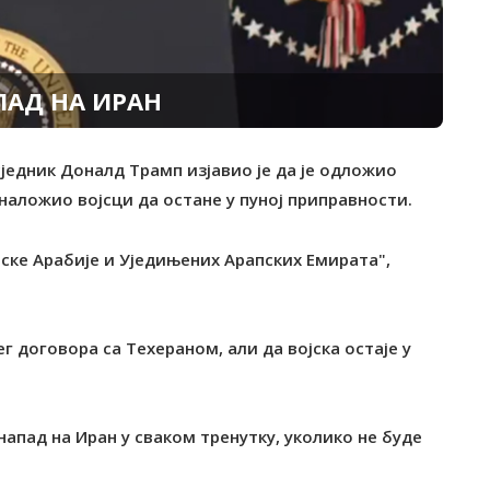
ПАД НА ИРАН
једник Доналд Трамп изјавио је да је одложио
е наложио војсци да остане у пуној приправности.
јске Арабије и Уједињених Арапских Емирата",
 договора са Техераном, али да војска остаје у
напад на Иран у сваком тренутку, уколико не буде