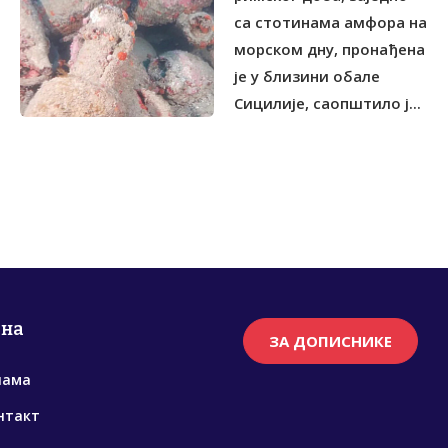
са стотинама амфора на
морском дну, пронађена
је у близини обале
Сицилије, саопштило ј...
рна
ЗА ДОПИСНИКЕ
нама
нтакт