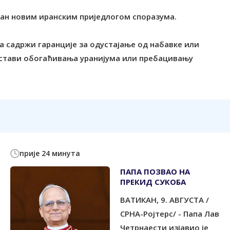
љан новим иранским приједлогом споразума.
да садржи гаранције за одустајање од набавке или
устави обогаћивања уранијума или пребацивању
прије 24 минута
ПАПА ПОЗВАО НА
ПРЕКИД СУКОБА
ВАТИКАН, 9. АВГУСТА /
СРНА-Ројтерс/ - Папа Лав
Четрнаести изјавио је