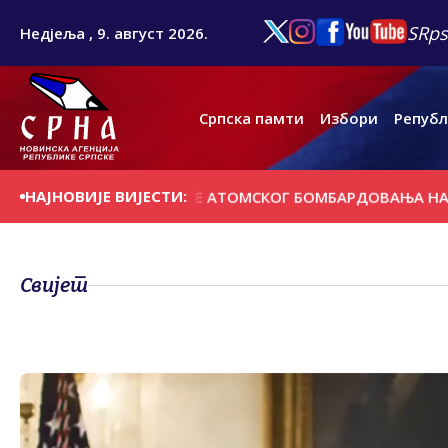
SRps
Недјеља , 9. август 2026.
Српска памти
Избори
Републ
НАЈНОВИЈЕ ВИЈЕСТИ:
Е ЗАБОРАВИТИ ЖРТВЕ АТОМСКОГ БОМБАРДОВАЊА НАГАСАКИ
Свијет