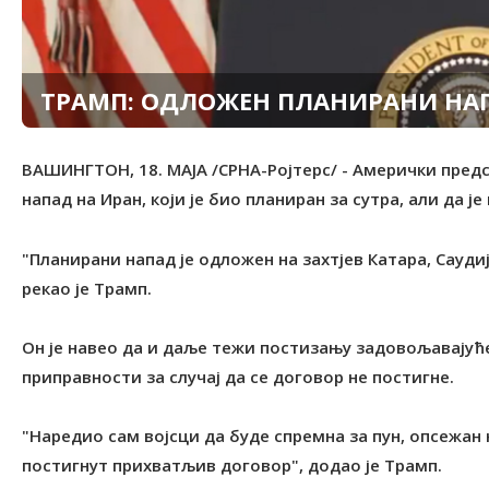
ТРАМП: ОДЛОЖЕН ПЛАНИРАНИ НА
ВАШИНГТОН, 18. МАЈА /СРНА-Ројтерс/ - Амерички предс
напад на Иран, који је био планиран за сутра, али да ј
"Планирани напад је одложен на захтјев Катара, Сауди
рекао је Трамп.
Он је навео да и даље тежи постизању задовољавајућег
приправности за случај да се договор не постигне.
"Наредио сам војсци да буде спремна за пун, опсежан 
постигнут прихватљив договор", додао је Трамп.