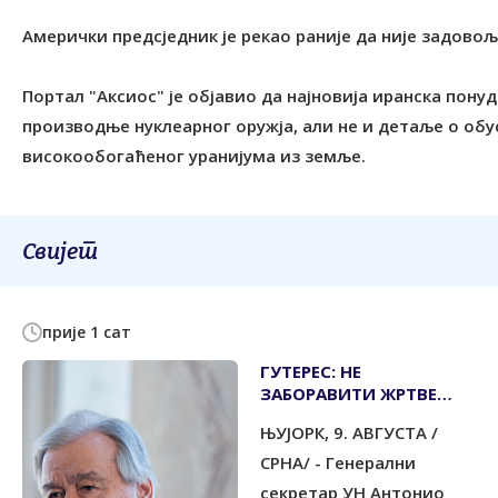
Амерички предсједник је рекао раније да није задово
Портал "Аксиос" је објавио да најновија иранска пону
производње нуклеарног оружја, али не и детаље о об
високообогаћеног уранијума из земље.
Свијет
прије 1 сат
ГУТЕРЕС: НЕ
ЗАБОРАВИТИ ЖРТВЕ
АТОМСКОГ
ЊУЈОРК, 9. АВГУСТА /
БОМБАРДОВАЊА
НАГАСАКИЈА
СРНА/ - Генерални
секретар УН Антонио