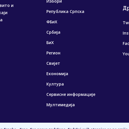
Избори
вито и
Д
Република Српска
жаји
са
ФБиХ
Tw
Србија
In
БиХ
Fa
Регион
Yo
Свијет
Економија
Култура
Сервисне информације
Мултимедија