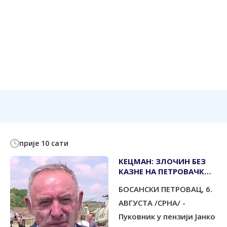
прије 10 сати
КЕЦМАН: ЗЛОЧИН БЕЗ
КАЗНЕ НА ПЕТРОВАЧКОЈ
ЦЕСТИ И У СВОДНИ КОД
БОСАНСКИ ПЕТРОВАЦ, 6.
НОВОГ ГРАДА
АВГУСТА /СРНА/ -
Пуковник у пензији Јанко