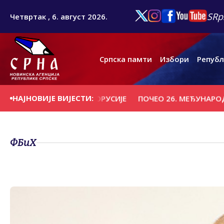
SRp
Четвртак , 6. август 2026.
Српска памти
Избори
Републ
НАЈНОВИЈЕ ВИЈЕСТИ:
ВИТЕБСК" ИЗ БЈЕЛОРУСИЈЕ
ПОЧЕО 26. МЕЂУНАРОДНИ ЏЕ
ФБиХ