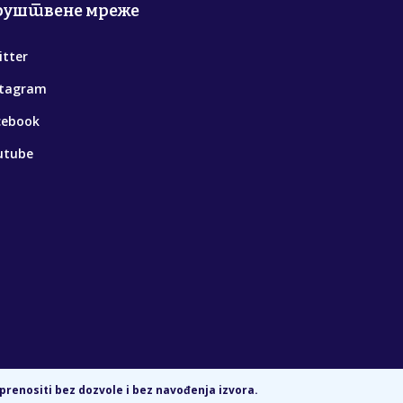
руштвене мреже
itter
stagram
cebook
utube
prenositi bez dozvole i bez navođenja izvora.