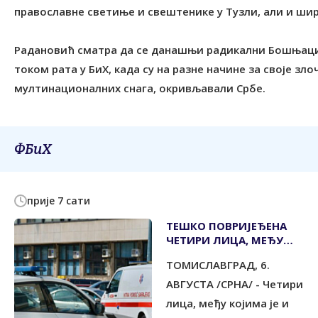
православне светиње и свештенике у Тузли, али и ши
Радановић сматра да се данашњи радикални Бошњаци
током рата у БиХ, када су на разне начине за своје з
мултинационалних снага, окривљавали Србе.
ФБиХ
прије 7 сати
ТЕШКО ПОВРИЈЕЂЕНА
ЧЕТИРИ ЛИЦА, МЕЂУ
ЊИМА И ДИЈЕТЕ
ТОМИСЛАВГРАД, 6.
АВГУСТА /СРНА/ - Четири
лица, међу којима је и