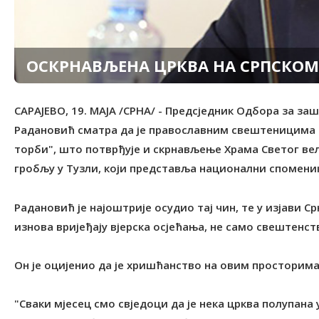
ОСКРНАВЉЕНА ЦРКВА НА СРПСКОМ
САРАЈЕВО, 19. МАЈА /СРНА/ - Предсједник Одбора за за
Радановић сматра да је православним свештеницима ко
торби", што потврђује и скрнављење Храма Светог ве
гробљу у Тузли, који представља национални споменик
Радановић је најоштрије осудио тај чин, те у изјави С
изнова вријеђају вјерска осјећања, не само свештенств
Он је оцијенио да је хришћанство на овим просторима
"Сваки мјесец смо свједоци да је нека црква полупана