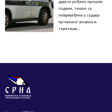
дијете рођено прошле
године, тешко су
повријеђена у судару
путничког возила и
теретњак...