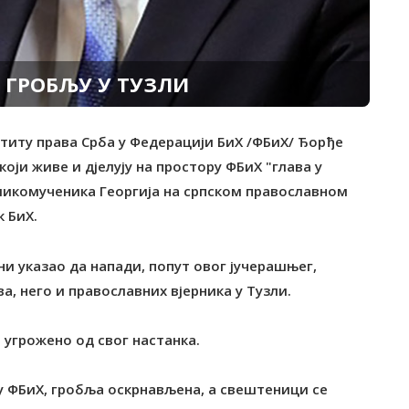
 ГРОБЉУ У ТУЗЛИ
штиту права Срба у Федерацији БиХ /ФБиХ/ Ђорђе
ји живе и дјелују на простору ФБиХ "глава у
ликомученика Георгија на српском православном
 БиХ.
рни указао да напади, попут овог јучерашњег,
а, него и православних вјерника у Тузли.
 угрожено од свог настанка.
 у ФБиХ, гробља оскрнављена, а свештеници се