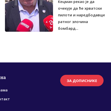
Кецман рекао је да
очекује да ће хрватски
пилоти и наредбодавци
ратног злочина
бомбард...
рна
ЗА ДОПИСНИКЕ
нама
нтакт