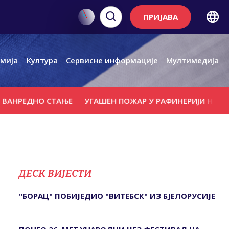
ПРИЈАВА
мија
Култура
Сервисне информације
Мултимедија
ДНО СТАЊЕ
УГАШЕН ПОЖАР У РАФИНЕРИЈИ НАФТЕ ИЗАЗ
ДЕСК ВИЈЕСТИ
"БОРАЦ" ПОБИЈЕДИО "ВИТЕБСК" ИЗ БЈЕЛОРУСИЈЕ