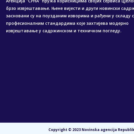
Агенција "СРНА" пружа корисницима својих сервиса цјело
брзо извјештавање. Њене вијести и други новински садр
засновани су на поузданим изворима и рађени у складу 
професионалним стандардима које захтијева модерно
извјештавање у садржинском и техничком погледу.
Copyright © 2023 Novinska agencija Republike