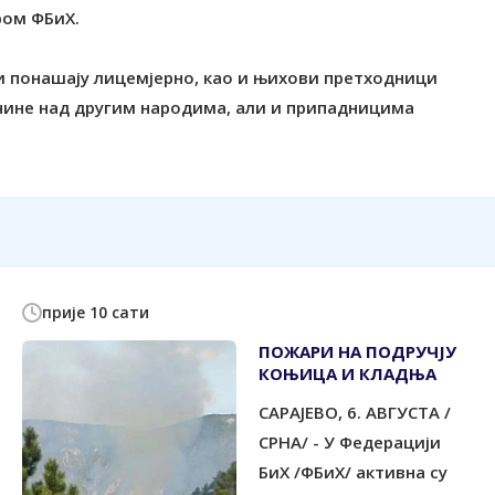
ром ФБиХ.
 понашају лицемјерно, као и њихови претходници
лочине над другим народима, али и припадницима
прије 10 сати
ПОЖАРИ НА ПОДРУЧЈУ
КОЊИЦА И КЛАДЊА
САРАЈЕВО, 6. АВГУСТА /
СРНА/ - У Федерацији
БиХ /ФБиХ/ активна су