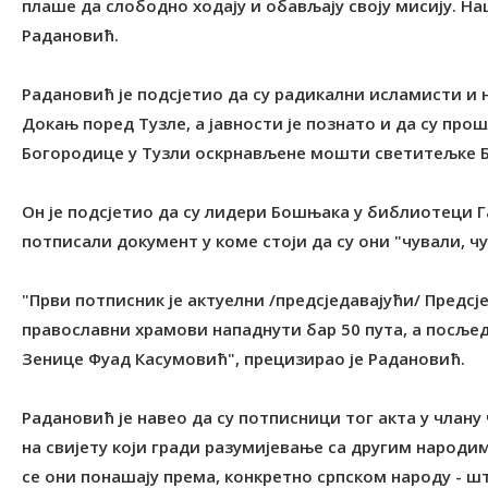
плаше да слободно ходају и обављају своју мисију. На
Радановић.
Радановић је подсјетио да су радикални исламисти и 
Докањ поред Тузле, а јавности је познато и да су пр
Богородице у Тузли оскрнављене мошти светитељке 
Он је подсјетио да су лидери Бошњака у библиотеци Г
потписали документ у коме стоји да су они "чували, ч
"Први потписник је актуелни /предсједавајући/ Предсј
православни храмови нападнути бар 50 пута, а посљед
Зенице Фуад Касумовић", прецизирао је Радановић.
Радановић је навео да су потписници тог акта у члану
на свијету који гради разумијевање са другим народима
се они понашају према, конкретно српском народу - ш