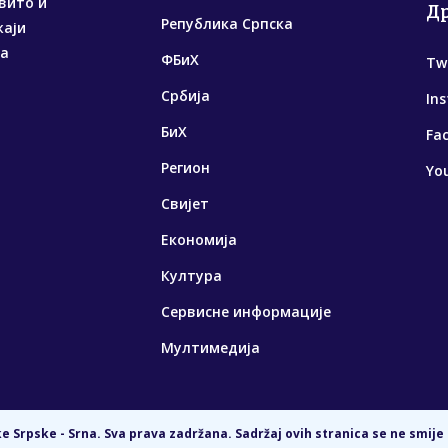
вито и
Д
Република Српска
жаји
са
ФБиХ
Tw
Србија
In
БиХ
Fa
Регион
Yo
Свијет
Економија
Култура
Сервисне информације
Мултимедија
 Srpske - Srna. Sva prava zadržana. Sadržaj ovih stranica se ne smije 