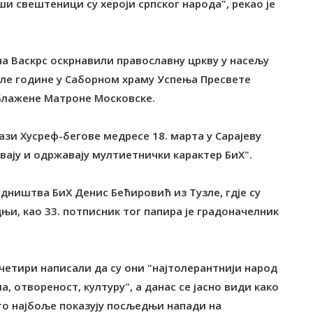
ши свештеници су хероји српског народа", рекао је
на Васкрс оскрнавили православну цркву у насељу
ошле године у Саборном храму Успења Пресвете
Блажене Матроне Московске.
ази Хусреф-бегове медресе 18. марта у Сарајеву
увају и одржавају мултиетнички карактер БиХ".
едништва БиХ Денис Бећировић из Тузле, гдје су
њи, као 33. потписник тог папира је градоначелник
 четири написали да су они "најтолерантнији народ
, отвореност, културу", а данас се јасно види како
то најбоље показују посљедњи напади на