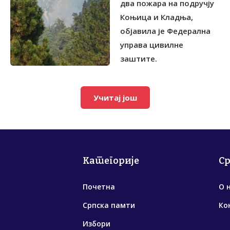
два пожара на подручју
Коњица и Кладња,
објавила је Федерална
управа цивилне
заштите.
Учитај још
Категорије
С
Почетна
О 
Српска памти
Ко
Избори