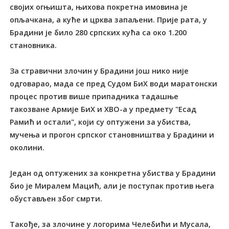
својих огњишта, њихова покретна имовина је
опљачкана, а куће и црква запаљени. Прије рата, у
Брадини је било 280 српских кућа са око 1.200
становника.
За стравични злочин у Брадини још нико није
одговарао, мада се пред Судом БиХ води маратонски
процес против више припадника тадашње
такозване Армије БиХ и ХВО-а у предмету "Есад
Рамић и остали", који су оптужени за убиства,
мучења и прогон српског становништва у Брадини и
околини.
Један од оптужених за конкретна убиства у Брадини
био је Миралем Мацић, али је поступак против њега
обустављен због смрти.
Такође, за злочине у логорима Челебићи и Мусала,