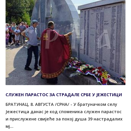
СЛУЖЕН ПАРАСТОС ЗА СТРАДАЛЕ СРБЕ У ЈЕЖЕСТИЦИ
БРАТУНАЦ, 8. АВГУСТА /СРНА/ - У братуначком селу
Јежестица данас је код споменика служен парастос
и прислужене свијеће за покој душа 39 настрадалих
мј...