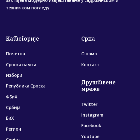
захтијева модерно извјештавање у садржинском и
техничком погледу.
Категорије
Срна
Почетна
О нама
Српска памти
Контакт
Избори
Друштвене
Република Српска
мреже
ФБиХ
Twitter
Србија
Instagram
БиХ
Facebook
Регион
Youtube
Свијет