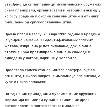
утврђено да су припадници муслиманских оружаних
снага планирали, организовали и извршили акцију у
којој су Брадина и околна села уништени и етнички
очишћени од српског становништва.
Према истом извору, 25. маја 1992. године у Брадини
је убијено најмање 38 идентификованих српских
жртава, извршено је пет силовања, док је више
стотина Срба противправно лишено слободе и
одведено у логоре, највише у Челебиће.
Преостало српско становништво протјерано је са
огњишта, њихова покретна имовина је опљачкана, а
куће и црква запаљени.
На тај начин припадници муслиманских оружаних
формација починили су више кривичних дјела
ратног злочина против српског цивилног