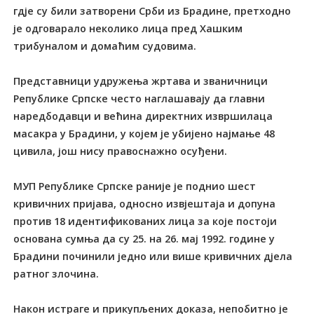
гдје су били затворени Срби из Брадине, претходно
је одговарало неколико лица пред Хашким
трибуналом и домаћим судовима.
Представници удружења жртава и званичници
Републике Српске често наглашавају да главни
наредбодавци и већина директних извршилаца
масакра у Брадини, у којем је убијено најмање 48
цивила, још нису правоснажно осуђени.
МУП Републике Српске раније је поднио шест
кривичних пријава, односно извјештаја и допуна
против 18 идентификованих лица за које постоји
основана сумња да су 25. на 26. мај 1992. године у
Брадини починили једно или више кривичних дјела
ратног злочина.
Након истраге и прикупљених доказа, непобитно је