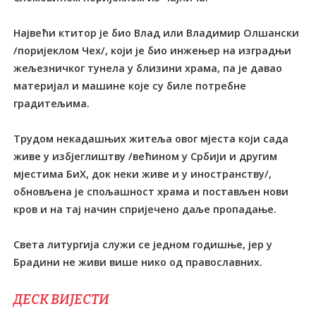
Највећи ктитор је био Влад или Владимир Олшански
/поријеклом Чех/, који је био инжењер на изградњи
жељезничког тунела у близини храма, па је давао
материјал и машине које су биле потребне
градитељима.
Трудом некадашњих житеља овог мјеста који сада
живе у избјеглиштву /већином у Србији и другим
мјестима БиХ, док неки живе и у иностранству/,
обновљена је спољашност храма и постављен нови
кров и на тај начин спријечено даље пропадање.
Света литургија служи се једном годишње, јер у
Брадини не живи више нико од православних.
ДЕСК ВИЈЕСТИ