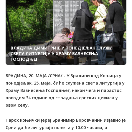
ВЛАДИКА ДИМИТРИЈЕ У ПОНЕДЈЕЉАК СЛУЖИ
СВЕТУ ЛИТУРГИЈУ У ХРАМУ ВАЗНЕСЕЊА
ГОСПОДЊЕГ
БРАДИНА, 20. МАЈА /СРНА/ - У Брадини код Коњица у
понедјељак, 25. маја, биће служена света литургија у
Храму Вазнесења Господњег, након чега и парастос
поводом 34 године од страдања српских цивила у
овом селу.
Парох коњички јереј Бранимир Боровчанин изјавио је
Срни да ће литургија почети у 10.00 часова, а