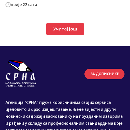
прије 22 сата
Учитај још
ЗА ДОПИСНИКЕ
Агенција "СРНА" пружа корисницима својих сервиса
цјеловито и брзо извјештавање. Њене вијести и други
новински садржаји засновани су на поузданим изворима
и рађени у складу са професионалним стандардима које