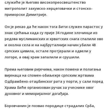
служиће је Његово високопреосвештенство
митрополит захумско-херцеговачки и стонско-
приморски Димитрије.
Он је рекао да ће након тога бити служен парастос у
знак сјећања када су прије 34 године злочинци из
редова муслиманских и хрватских снага спалили ово
и околна села и на најбруталнији начин убили 48
српских цивила, остале протјерали и одвели у
логоре, а овај храм запалили и срушили.
Према његовим ријечима, након помена и полагања
вијенаца на спомен-обиљежје српским жртвама
Одбрамбено-отаџбинског рата у порти, у сали поред
Храма биће организован ручак за учеснике овог
духовног и меморијалног догађаја.
Боровчанин је позвао породице страдалих Срба,