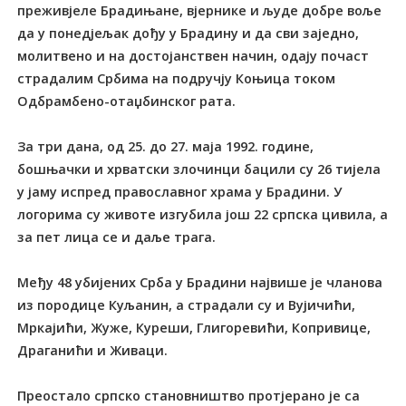
преживјеле Брадињане, вјернике и људе добре воље
да у понедјељак дођу у Брадину и да сви заједно,
молитвено и на достојанствен начин, одају почаст
страдалим Србима на подручју Коњица током
Одбрамбено-отаџбинског рата.
За три дана, од 25. до 27. маја 1992. године,
бошњачки и хрватски злочинци бацили су 26 тијела
у јаму испред православног храма у Брадини. У
логорима су животе изгубила још 22 српска цивила, а
за пет лица се и даље трага.
Међу 48 убијених Срба у Брадини највише је чланова
из породице Куљанин, а страдали су и Вујичићи,
Мркајићи, Жуже, Куреши, Глигоревићи, Копривице,
Драганићи и Живаци.
Преостало српско становништво протјерано је са