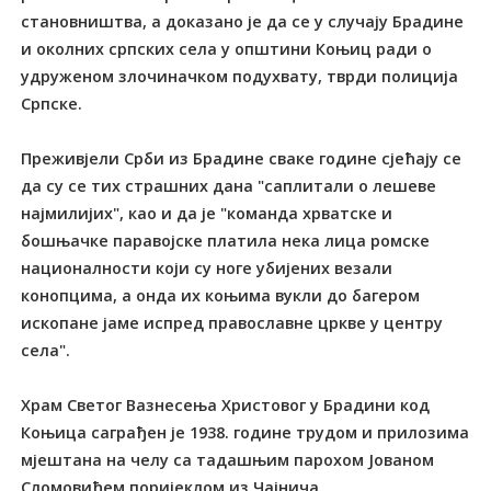
становништва, а доказано је да се у случају Брадине
и околних српских села у општини Коњиц ради о
удруженом злочиначком подухвату, тврди полиција
Српске.
Преживјели Срби из Брадине сваке године сјећају се
да су се тих страшних дана "саплитали о лешеве
најмилијих", као и да је "команда хрватске и
бошњачке паравојске платила нека лица ромске
националности који су ноге убијених везали
конопцима, а онда их коњима вукли до багером
ископане јаме испред православне цркве у центру
села".
Храм Светог Вазнесења Христовог у Брадини код
Коњица саграђен је 1938. године трудом и прилозима
мјештана на челу са тадашњим парохом Јованом
Сломовићем поријеклом из Чајнича.