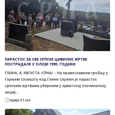
ПАРАСТОС ЗА СВЕ СРПСКЕ ЦИВИЛНЕ ЖРТВЕ
ПОСТРАДАЛЕ У ОЛУЈИ 1995. ГОДИНЕ
ГЛИНА, 8. АВГУСTА /СРНА/ - На православном гробљу у
Горњем Селишту код Глине служен је парастос
српским жртвама убијеним у хрватској злочиначкој
акциј...
прије 21 сат