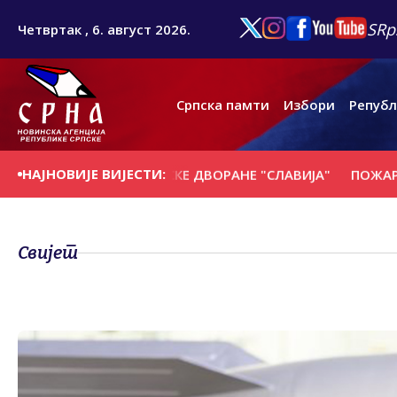
SRp
Четвртак , 6. август 2026.
Српска памти
Избори
Републ
НАЈНОВИЈЕ ВИЈЕСТИ:
ТРУКЦИЈА СПОРТСКЕ ДВОРАНЕ "СЛАВИЈА"
ПОЖАРИ НА П
Свијет