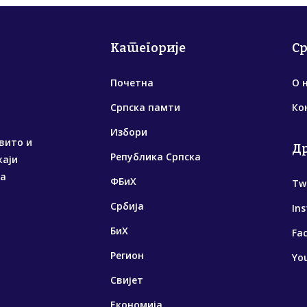
Категорије
С
Почетна
О 
Српска памти
Ко
Избори
вито и
Д
Република Српска
жаји
са
ФБиХ
Tw
Србија
In
БиХ
Fa
Регион
Yo
Свијет
Економија