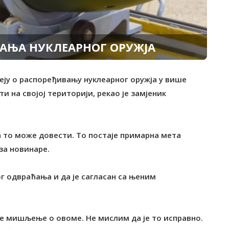
АЊА НУКЛЕАРНОГ ОРУЖЈА
деју о распоређивању нуклеарног оружја у више
 на својој територији, рекао је замјеник
а то може довести. То постаје примарна мета
за новинаре.
г одвраћања и да је сагласан са њеним
је мишљење о овоме. Не мислим да је то исправно.