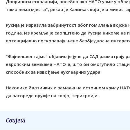
Доприноси ескалацији, посебно ако НАТО узме у обзи
тамо нема мјеста", рекао је Калињак који је и минист
Русија је изразила забринутост због гомилања војске
година. Из Кремља је саопштено да Русија никоме не п
потенцијално поткопавају њене безбједносне интерес
"Фајненшел тајмс" објавио је јуче да САД разматрају
европским земљама НАТО-а, што би омогућило стаци
способних за извођење нуклеарних удара.
Неколико балтичких и земаља на источном крилу НАТО
да расореде оружје на својој теритроији.
Свијет