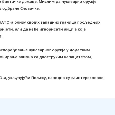
р балтичке државе. Мислим да нуклеарно оружје
ар одбране Словачке.
 НАТО-а близу својих западних граница посљедњих
ријети, али да неће игнорисати акције које
е.
 распоређивање нуклеарног оружја у додатним
онирање авиона са двоструким капацитетом,
-а, укључујући Пољску, наводно су заинтересоване