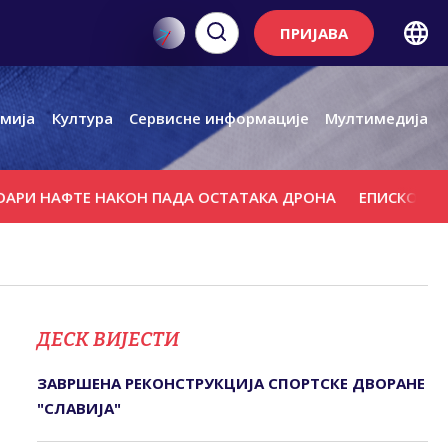
ПРИЈАВА
мија
Култура
Сервисне информације
Мултимедија
АФТЕ НАКОН ПАДА ОСТАТАКА ДРОНА
ЕПИСКОП СЕРГИЈЕ:
ДЕСК ВИЈЕСТИ
ЗАВРШЕНА РЕКОНСТРУКЦИЈА СПОРТСКЕ ДВОРАНЕ
"СЛАВИЈА"