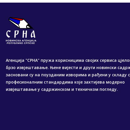
Агенција "СРНА" пружа корисницима својих сервиса цјело
брзо извјештавање. Њене вијести и други новински садр
засновани су на поузданим изворима и рађени у складу 
професионалним стандардима које захтијева модерно
извјештавање у садржинском и техничком погледу.