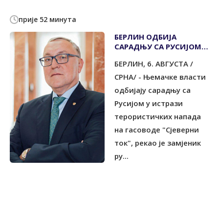
прије 52 минута
БЕРЛИН ОДБИЈА
САРАДЊУ СА РУСИЈОМ У
ИСТРАЗИ
БЕРЛИН, 6. АВГУСТА /
ТЕРОРИСТИЧКИХ
НАПАДА
СРНА/ - Њемачке власти
одбијају сарадњу са
Русијом у истрази
терористичких напада
на гасоводе "Сјеверни
ток", рекао је замјеник
ру...