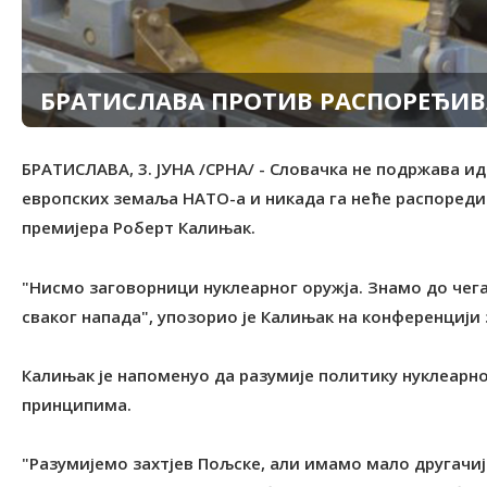
БРАТИСЛАВА ПРОТИВ РАСПОРЕЂИВ
БРАТИСЛАВА, 3. ЈУНА /СРНА/ - Словачка не подржава и
европских земаља НАТО-а и никада га неће распоредити
премијера Роберт Калињак.
"Нисмо заговорници нуклеарног оружја. Знамо до чег
сваког напада", упозорио је Калињак на конференцији 
Калињак је напоменуо да разумије политику нуклеарно
принципима.
"Разумијемо захтјев Пољске, али имамо мало другачи