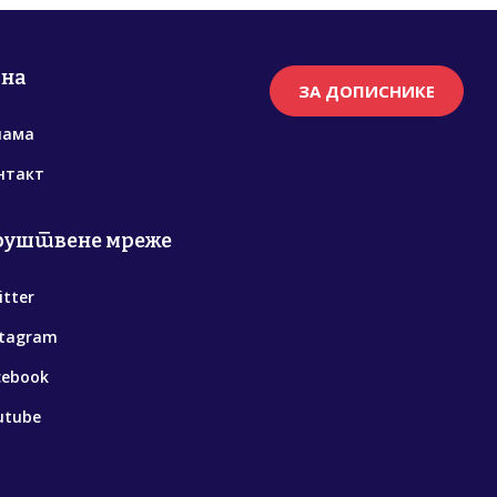
рна
ЗА ДОПИСНИКЕ
нама
нтакт
руштвене мреже
itter
stagram
cebook
utube