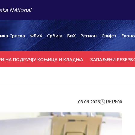
ska NAtional
ика Српска
ФБиХ
Србија
БиХ
Регион
Свијет
Еконо
ОДРУЧЈУ КОЊИЦА И КЛАДЊА
ЗАПАЉЕНИ РЕЗЕРВОАРИ Н
03.06.2026
18:15:00