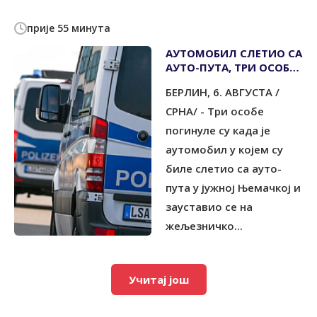
прије 55 минута
АУТОМОБИЛ СЛЕТИО СА
АУТО-ПУТА, ТРИ ОСОБЕ
ПОГИНУЛЕ
БЕРЛИН, 6. АВГУСТА /
СРНА/ - Три особе
погинуле су када је
аутомобил у којем су
биле слетио са ауто-
пута у јужној Њемачкој и
зауставио се на
жељезничко...
Учитај још