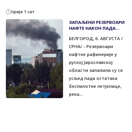
прије 1 сат
ЗАПАЉЕНИ РЕЗЕРВОАРИ
НАФТЕ НАКОН ПАДА
ОСТАТАКА ДРОНА
БЕЛГОРОД, 6. АВГУСТА /
СРНА/ - Резервоари
нафтне рафинерије у
руској Јарославској
области запалили су се
усљед пада остатака
беспилотне летјелице,
река...