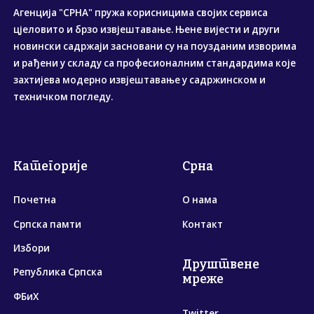
Агенција "СРНА" пружа корисницима својих сервиса
цјеловито и брзо извјештавање. Њене вијести и други
новински садржаји засновани су на поузданим изворима
и рађени у складу са професионалним стандардима које
захтијева модерно извјештавање у садржинском и
техничком погледу.
Категорије
Срна
Почетна
О нама
Српска памти
Контакт
Избори
Друштвене
Република Српска
мреже
ФБиХ
Twitter