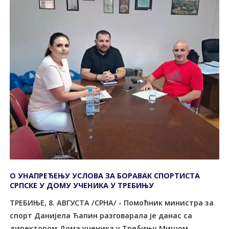
О УНАПРЕЂЕЊУ УСЛОВА ЗА БОРАВАК СПОРТИСТА
СРПСКЕ У ДОМУ УЧЕНИКА У ТРЕБИЊУ
ТРЕБИЊЕ, 8. АВГУСТА /СРНА/ - Помоћник министра за
спорт Данијела Ћапин разговарала је данас са
директором Дома ученика у Требињу Мишом