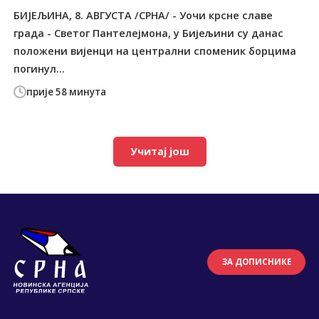
БИЈЕЉИНА, 8. АВГУСТА /СРНА/ - Уочи крсне славе
града - Светог Пантелејмона, у Бијељини су данас
положени вијенци на централни споменик борцима
погинул...
прије 58 минута
Учитај још
ЗА ДОПИСНИКЕ