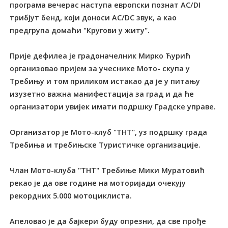
програма вечерас наступа европски познат AC/DI
трибјут бенд, који доноси AC/DC звук, а као
предгрупа домаћи "Кругови у житу".
Прије дефилеа је градоначелник Мирко Ћурић
организовао пријем за учеснике Мото- скупа у
Требињу и том приликом истакао да је у питању
изузетно важна манифестација за град и да ће
организатори увијек имати подршку Градске управе.
Организатор је Мото-клуб "ТНТ", уз подршку града
Требиња и требињске Туристичке организације.
Члан Мото-клуба "ТНТ" Требиње Мики Муратовић
рекао је да ове године на моторијади очекују
рекордних 5.000 мотоциклиста.
Апеловао је да бајкери буду опрезни, да све прође