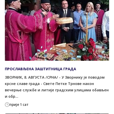
ПРОСЛАВЉЕНА ЗАШТИТНИЦА ГРАДА
ЗВОРНИК, 8. АВГУСТА /СРНА/ - У Зворнику је поводом
крсне славе града - Свете Петке Трнове након
вечерње службе и литије градским улицама обављен
и обр...
прије 1 сат