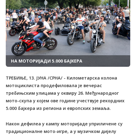
НА МОТОРИЈАДИ 5.000 БАЈКЕРА
TРЕБИЊЕ, 13. ЈУНА /СРНА/ - Километарска колона
мотоциклиста продефиловала је вечерас
требињским улицама у оквиру 26. Међународног
мото-скупа у којем ове године учествује рекордних
5.000 бајкера из региона и европских земаља.
Након дефилеа у кампу моторијаде уприличене су
традиционалне мото-игре, а у музичком дијелу