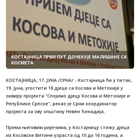
КОСTАЈНИЦА ПРВИ ПУT ДОЧЕКУЈЕ МАЛИШАНЕ СА
КОСМЕТА
КОСTАЈНИЦА, 17. ЈУНА /СРНА/ - Костајница ће у петак,
19. јуна, угостити 18 дјеце са Косова и Метохије у
оквиру пројекта "Спојимо дјецу Косова и Метохије и
Републике Српске", рекао је Срни координатор
пројекта за ову општину Невен Ђенадија.
Према његовим ријечима, у Костајницу стижу дјеца
из Косовске Витине узраста од 10 до 16 година, а