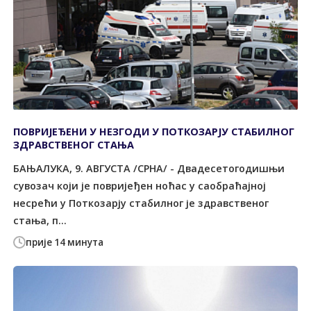
ПОВРИЈЕЂЕНИ У НЕЗГОДИ У ПОТКОЗАРЈУ СTАБИЛНОГ
ЗДРАВСTВЕНОГ СTАЊА
БАЊАЛУКА, 9. АВГУСТА /СРНА/ - Двадесетогодишњи
сувозач који је повријеђен ноћас у саобраћајној
несрећи у Поткозарју стабилног је здравственог
стања, п...
прије 14 минута