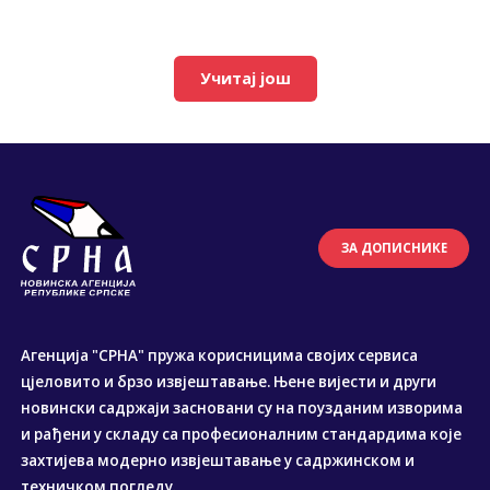
Учитај још
ЗА ДОПИСНИКЕ
Агенција "СРНА" пружа корисницима својих сервиса
цјеловито и брзо извјештавање. Њене вијести и други
новински садржаји засновани су на поузданим изворима
и рађени у складу са професионалним стандардима које
захтијева модерно извјештавање у садржинском и
техничком погледу.