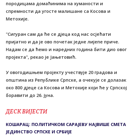
породицама домаћинима на хуманости и
спремности да угосте малишане са Косова и
Метохије.
"Сигуран сам да ће се дјеца код нас осјећати
пријатно и да је ово почетак једне лијепе приче.
Надам се да ћемо и наредних година бити дио овог
пројекта", рекао је Јањетовић.
У овогодишњем пројекту учествује 20 градова и
општина из Републике Српске, а очекује се долазак
око 800 дјеце са Косова и Метохије који ће у Српској
боравити до 26. јуна.
ДЕСК ВИЈЕСТИ
КОШАРАЦ: ПОЛИТИЧКОМ САРАЈЕВУ НАЈВИШЕ СМЕТА
ЈЕДИНСТВО СРПСКЕ И СРБИЈЕ