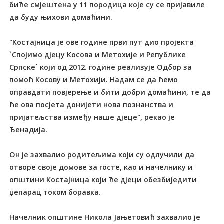
биће смјештена у 11 породица које су се пријавиле
да буду њихови домаћини.
"Костајница је ове године први пут дио пројекта
`Спојимо дјецу Косова и Метохије и Републике
Српске` који од 2012. године реализује Одбор за
помоћ Косову и Метохији. Надам се да ћемо
оправдати повјерење и бити добри домаћини, те да
ће ова посјета донијети нова познанства и
пријатељства између наше дјеце", рекао је
Ђенадија.
Он је захвалио родитељима који су одлучили да
отворе своје домове за госте, као и начелнику и
општини Костајница који ће дјеци обезбиједити
џепарац током боравка.
Начелник општине Никола Јањетовић захвалио је