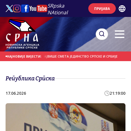
SRpska
ПРИЈАВА
NAtional
ТИЧКОМ САРАЈЕВУ НАЈВИШЕ СМЕТА ЈЕДИНСТВО СРПСКЕ И СРБИЈЕ
ПИЛИПСО
НАЈНОВИЈЕ ВИЈЕСТИ:
Република Српска
17.06.2026
21:19:00