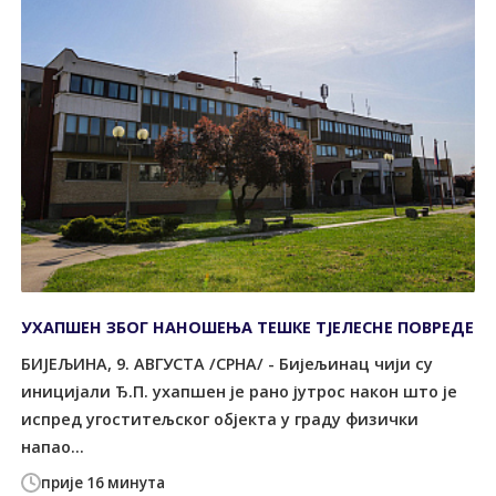
УХАПШЕН ЗБОГ НАНОШЕЊА ТЕШКЕ ТЈЕЛЕСНЕ ПОВРЕДЕ
БИЈЕЉИНА, 9. АВГУСТА /СРНА/ - Бијељинац чији су
иницијали Ђ.П. ухапшен је рано јутрос након што је
испред угоститељског објекта у граду физички
напао...
прије 16 минута