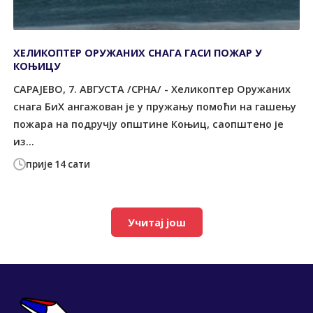
ХЕЛИКОПТЕР ОРУЖАНИХ СНАГА ГАСИ ПОЖАР У
КОЊИЦУ
САРАЈЕВО, 7. АВГУСТА /СРНА/ - Хеликоптер Оружаних
снага БиХ ангажован је у пружању помоћи на гашењу
пожара на подручју општине Коњиц, саопштено је
из...
прије 14 сати
Учитај још