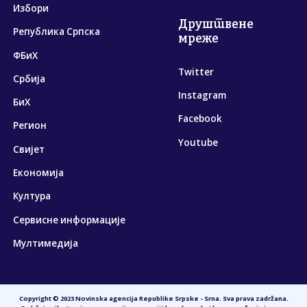
Избори
Друштвене
Република Српска
мреже
ФБиХ
Twitter
Србија
Instagram
БиХ
Facebook
Регион
Youtube
Свијет
Економија
Култура
Сервисне информације
Мултимедија
Copyright © 2023 Novinska agencija Republike Srpske - Srna. Sva prava zadržana.