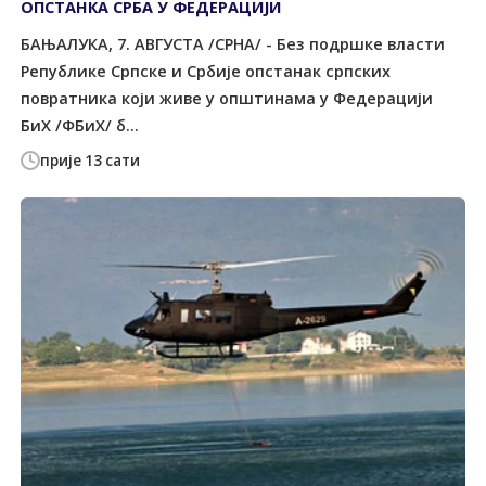
ОПСТАНКА СРБА У ФЕДЕРАЦИЈИ
БАЊАЛУКА, 7. АВГУСТА /СРНА/ - Без подршке власти
Републике Српске и Србије опстанак српских
повратника који живе у општинама у Федерацији
БиХ /ФБиХ/ б...
прије 13 сати