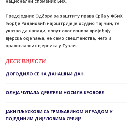
национални споменик БиХ.
Предсједник Одбора за заштиту права Срба у ФБиХ
Ђорђе Радановић најоштрије је осудио тај чин, те
указао да напади, попут овог изнова вријеђају
вјерска осјећања, не само свештенства, него и
православних вјерника у Тузли.
ДЕСК ВИЈЕСТИ
ДОГОДИЛО СЕ НА ДАНАШЊИ ДАН
ОЛУЈА ЧУПАЛА ДРВЕЋЕ И НОСИЛА КРОВОВЕ
ЈАКИ ПЉУСКОВИ СА ГРМЉАВИНОМ И ГРАДОМ У
ПОЈЕДИНИМ ДИЈЕЛОВИМА СРБИЈЕ