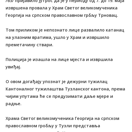
/63/ пријавило јутрос да је у периоду од 7. до 19. маја
извршена провала у Храм Светог великомученика
Георгија на српском православном грбљу Трновац.
Том приликом је непознато лице развалило катанац
на улазним вратима, ушло у Храм и извршило
преметачину ствари.
Полиција је изашла на лице мјеста и извршила
увиђај.
О овом догађају упознат је дежурни тужилац
Кантоналног тужилаштва Тузланског кантона, према
чијим упутама ће се предузимати даље мјере и
радње.
Храма Светог великомученика Георгија на српском
православном гробљу у Тузли представља