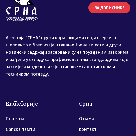
ЗА ДОПИСНИКЕ
Агенција "СРНА" пружа корисницима својих сервиса
цјеловито и брзо извјештавање. Њене вијести и други
новински садржаји засновани су на поузданим изворима
и рађени у складу са професионалним стандардима које
захтијева модерно извјештавање у садржинском и
техничком погледу.
Категорије
Срна
Почетна
О нама
Српска памти
Контакт