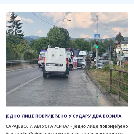
ЈЕДНО ЛИЦЕ ПОВРИЈЕЂЕНО У СУДАРУ ДВА ВОЗИЛА
САРАЈЕВО, 7. АВГУСТА /СРНА/ - Једно лице повријеђено
је у саобраћајној незгоди која се данас догодила на