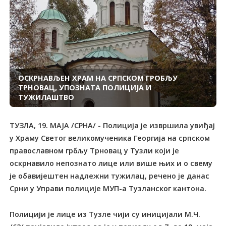
ОСКРНАВЉЕН ХРАМ НА СРПСКОМ ГРОБЉУ
ТРНОВАЦ, УПОЗНАТА ПОЛИЦИЈА И
ТУЖИЛАШТВО
ТУЗЛА, 19. МАЈА /СРНА/ - Полиција је извршила увиђај
у Храму Светог великомученика Георгија на српском
православном грбљу Трновац у Тузли који је
оскрнавило непознато лице или више њих и о свему
је обавијештен надлежни тужилац, речено је данас
Срни у Управи полиције МУП-а Тузланског кантона.
Полицији је лице из Тузле чији су иницијали М.Ч.