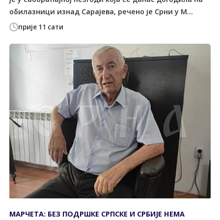
обилазници изнад Сарајева, речено је Срни у М...
прије 11 сати
МАРЧЕТА: БЕЗ ПОДРШКЕ СРПСКЕ И СРБИЈЕ НЕМА