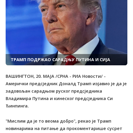
ТРАМП ПОДРЖАО САРАДЊУ ПУТИНА И СИЈА
ВАШИНГТОН, 20. МАЈА /СРНА - РИА Новости/ -
Амерички предсједник Доналд Трамп изјавио је да је
задовољан сарадњом руског предсједника
Владимира Путина и кинеског предсједника Си
Ђинпинга.
"Мислим да је то веома добро", рекао је Трамп
новинарима на питање да прокоментарише сусрет