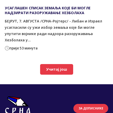
УСАГЛАШЕН СПИСАК ЗЕМАЉА КОЈЕ БИ МОГЛЕ
НАДЗИРАТИ РАЗОРУЖАВАЊЕ ХЕЗБОЛАХА
БЕЈРУТ, 7. АВГУСТА /СРНА-Ројтерс/ - Либан и Израел
усагласили су ужи избор земаља које би могле
упутити војнике ради надзора разоружавања
Хезболаха у...
прије 53 минута
Учитај још
ЗА ДОПИСНИКЕ