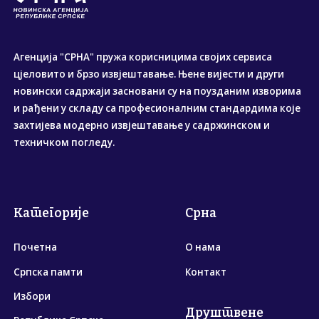
Агенција "СРНА" пружа корисницима својих сервиса
цјеловито и брзо извјештавање. Њене вијести и други
новински садржаји засновани су на поузданим изворима
и рађени у складу са професионалним стандардима које
захтијева модерно извјештавање у садржинском и
техничком погледу.
Категорије
Срна
Почетна
О нама
Српска памти
Контакт
Избори
Друштвене