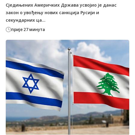
Сједињених Америчких Држава усвојио је данас
закон о увођењу нових санкција Русији и
секундарних ца...
прије 27 минута