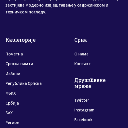
захтијева модерно извјештавање у садржинском и
техничком погледу.
Категорије
Срна
Почетна
О нама
Српска памти
Контакт
Избори
Друштвене
Република Српска
мреже
ФБиХ
Twitter
Србија
Instagram
БиХ
Facebook
Регион