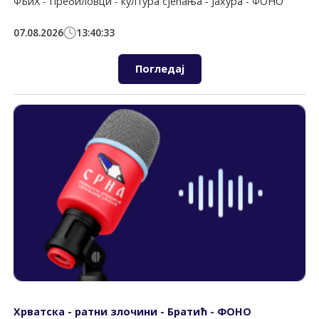
ФБиХ - Пребиловци - култура сјећања - Јахура - ФОНО
07.08.2026
13:40:33
Погледај
Хрватска - ратни злочини - Братић - ФОНО