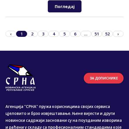
Погледај
‹
1
2
3
4
5
6
...
51
52
›
ЗА ДОПИСНИКЕ
Агенција "СРНА" пружа корисницима својих сервиса
цјеловито и брзо извјештавање. Њене вијести и други
новински садржаји засновани су на поузданим изворима
и рађени у складу са професионалним стандардима које