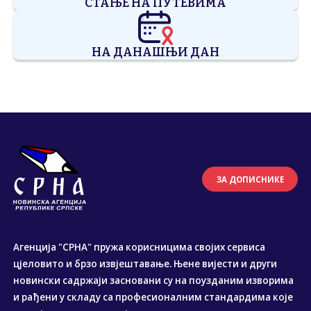
СТАЊЕ НА ПУТЕВИМА
НА ДАНАШЊИ ДАН
ЗА ДОПИСНИКЕ
Агенција "СРНА" пружа корисницима својих сервиса
цјеловито и брзо извјештавање. Њене вијести и други
новински садржаји засновани су на поузданим изворима
и рађени у складу са професионалним стандардима које