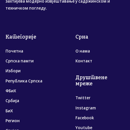
захтијева модерно извјештавање у садржинском и
техничком погледу.
Категорије
Срна
Почетна
О нама
Српска памти
Контакт
Избори
Друштвене
Република Српска
мреже
ФБиХ
Twitter
Србија
Instagram
БиХ
Facebook
Регион
Youtube