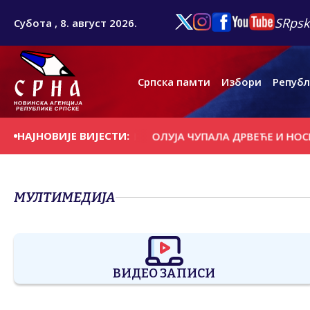
SRpsk
Субота , 8. август 2026.
Српска памти
Избори
Републ
НАЈНОВИЈЕ ВИЈЕСТИ:
 СЕ НА ДАНАШЊИ ДАН
ОЛУЈА ЧУПАЛА ДРВЕЋЕ И НОСИ
МУЛТИМЕДИЈА
ВИДЕО ЗАПИСИ