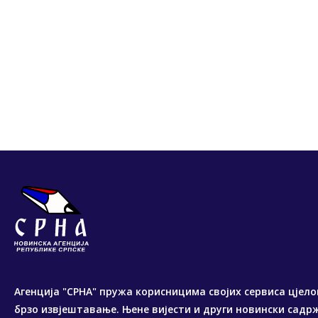
Агенција "СРНА" пружа корисницима својих сервиса цјело
брзо извјештавање. Њене вијести и други новински садр