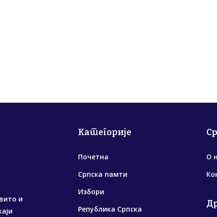
Категорије
С
Почетна
О 
Српска памти
Ко
Избори
вито и
Д
Република Српска
жаји