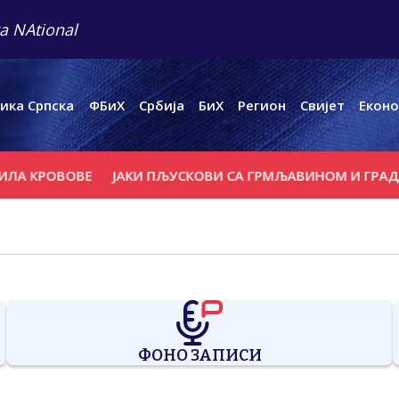
a NAtional
ика Српска
ФБиХ
Србија
БиХ
Регион
Свијет
Еконо
ЛА КРОВОВЕ
ЈАКИ ПЉУСКОВИ СА ГРМЉАВИНОМ И ГРАДОМ
ФОНО ЗАПИСИ