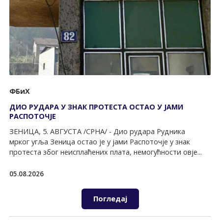
ФБиХ
ДИО РУДАРА У ЗНАК ПРОТЕСТА ОСТАО У ЈАМИ
РАСПОТОЧЈЕ
ЗЕНИЦА, 5. АВГУСТА /СРНА/ - Дио рудара Рудника
мрког угља Зеница остао је у јами Распоточје у знак
протеста због неисплаћених плата, немогућности овје...
05.08.2026
Погледај