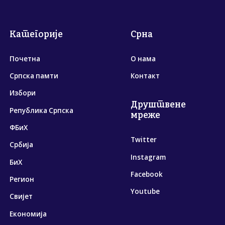
Категорије
Срна
Почетна
О нама
Српска памти
Контакт
Избори
Друштвене
Република Српска
мреже
ФБиХ
Twitter
Србија
Instagram
БиХ
Facebook
Регион
Youtube
Свијет
Економија