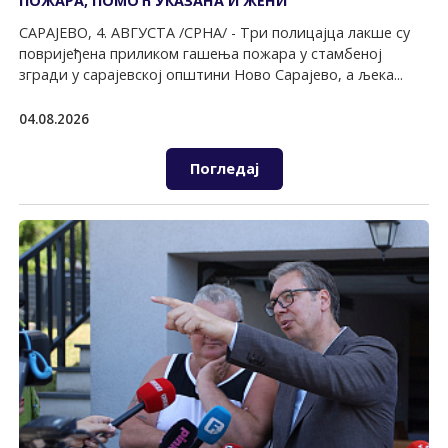
ПОЖАРА, ПОМОЋ УКАЗАНА И ЖЕНИ
САРАЈЕВО, 4. АВГУСТА /СРНА/ - Три полицајца лакше су
повријеђена приликом гашења пожара у стамбеној
згради у сарајевској општини Ново Сарајево, а љека...
04.08.2026
Погледај