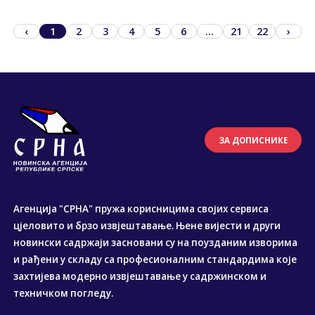
‹
1
2
3
4
5
6
...
21
22
›
ЗА ДОПИСНИКЕ
Агенција "СРНА" пружа корисницима својих сервиса
цјеловито и брзо извјештавање. Њене вијести и други
новински садржаји засновани су на поузданим изворима
и рађени у складу са професионалним стандардима које
захтијева модерно извјештавање у садржинском и
техничком погледу.