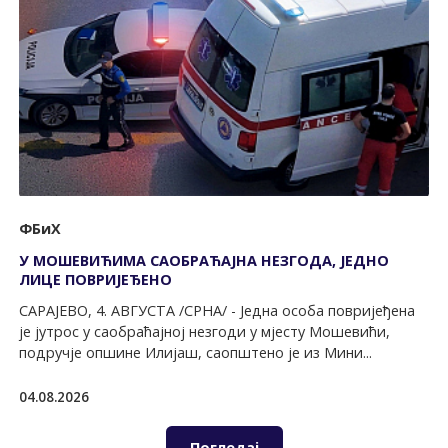
ФБиХ
У МОШЕВИЋИМА САОБРАЋАЈНА НЕЗГОДА, ЈЕДНО
ЛИЦЕ ПОВРИЈЕЂЕНО
САРАЈЕВО, 4. АВГУСТА /СРНА/ - Једна особа повријеђена
је јутрос у саобраћајној незгоди у мјесту Мошевићи,
подручје опшине Илијаш, саопштено је из Мини...
04.08.2026
Погледај