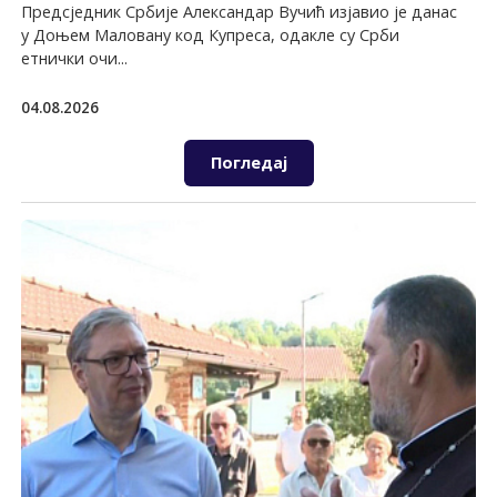
Предсједник Србије Александар Вучић изјавио је данас
у Доњем Маловану код Купреса, одакле су Срби
етнички очи...
04.08.2026
Погледај