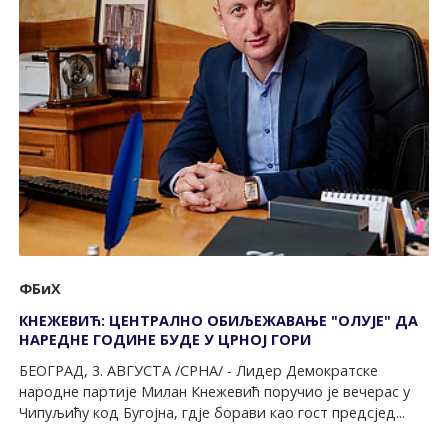
ФБиХ
КНЕЖЕВИЋ: ЦЕНТРАЛНО ОБИЉЕЖАВАЊЕ "ОЛУЈЕ" ДА
НАРЕДНЕ ГОДИНЕ БУДЕ У ЦРНОЈ ГОРИ
БЕОГРАД, 3. АВГУСТА /СРНА/ - Лидер Демократске
народне партије Милан Кнежевић поручио је вечерас у
Чипуљићу код Бугојна, гдје борави као гост предсјед...