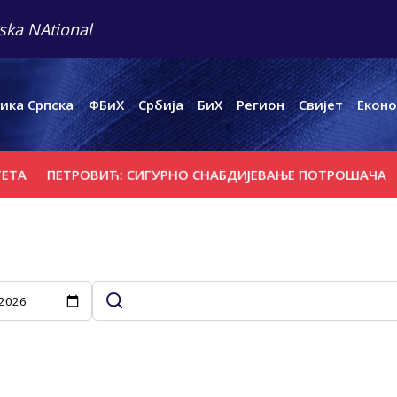
ska NAtional
ика Српска
ФБиХ
Србија
БиХ
Регион
Свијет
Еконо
ТА
ПЕТРОВИЋ: СИГУРНО СНАБДИЈЕВАЊЕ ПОТРОШАЧА