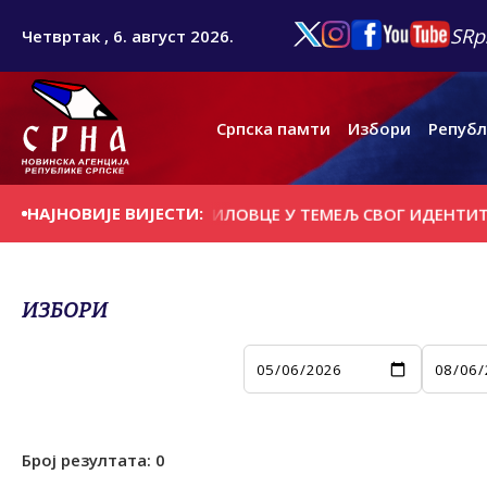
SRp
Четвртак , 6. август 2026.
Српска памти
Избори
Републ
НАЈНОВИЈЕ ВИЈЕСТИ:
: СРБИ ДА УГРАДЕ ПРЕБИЛОВЦЕ У ТЕМЕЉ СВОГ ИДЕНТИТЕ
ИЗБОРИ
Број резултата:
0