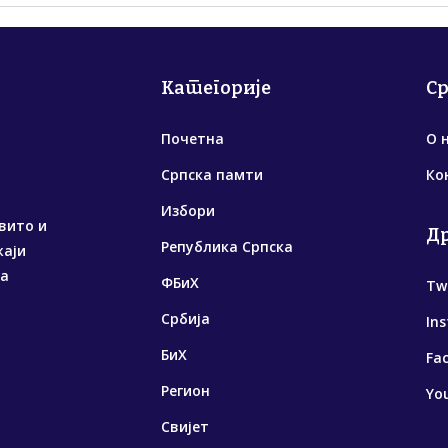
Категорије
С
Почетна
О 
Српска памти
Ко
Избори
вито и
Д
Република Српска
жаји
са
ФБиХ
Tw
Србија
In
БиХ
Fa
Регион
Yo
Свијет