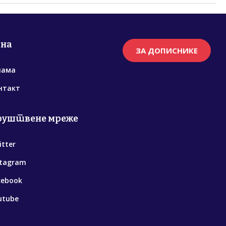
рна
ЗА ДОПИСНИКЕ
нама
нтакт
руштвене мреже
itter
stagram
cebook
utube