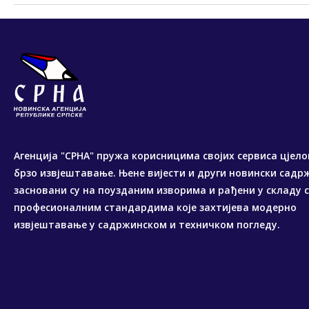
Агенција "СРНА" пружа корисницима својих сервиса цјело
брзо извјештавање. Њене вијести и други новински садр
засновани су на поузданим изворима и рађени у складу 
професионалним стандардима које захтијева модерно
извјештавање у садржинском и техничком погледу.