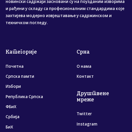
новински садржаји засновани су на поузданим изворима
и рађени у складу са професионалним стандардима које
захтијева модерно извјештавање у садржинском и
техничком погледу.
Категорије
Срна
Почетна
О нама
Српска памти
Контакт
Избори
Друштвене
Република Српска
мреже
ФБиХ
Twitter
Србија
Instagram
БиХ