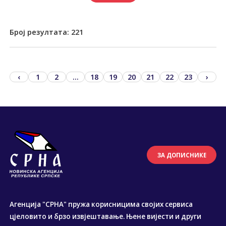
Број резултата:
221
‹
1
2
...
18
19
20
21
22
23
›
ЗА ДОПИСНИКЕ
Агенција "СРНА" пружа корисницима својих сервиса
цјеловито и брзо извјештавање. Њене вијести и други