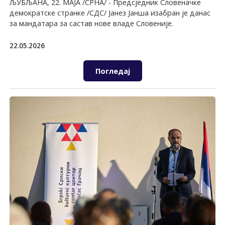
ЉУБЉАНА, 22. МАЈА /СРНА/ - Предсједник Словеначке
демократске странке /СДС/ Јанез Јанша изабран је данас
за мандатара за састав нове владе Словеније.
22.05.2026
Погледај