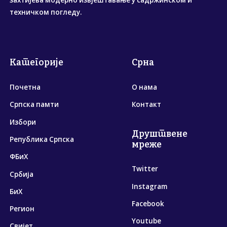
захтијева модерно извјештавање у садржинском и
техничком погледу.
Категорије
Срна
Почетна
О нама
Српска памти
Контакт
Избори
Друштвене
Република Српска
мреже
ФБиХ
Twitter
Србија
Instagram
БиХ
Facebook
Регион
Youtube
Свијет