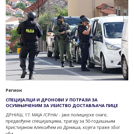
Регион
СПЕЦИЈАЛЦИ И ДРОНОВИ У ПОТРАЗИ ЗА
ОСУМЊИЧЕНИМ ЗА УБИСТВО ДОСТАВЉАЧА ПИЦЕ
ДРНИШ, 17. МАЈА /СРНА/ - Јаке полицијске снаге,
предвођене специјалцима, трагају за 50-годишњим
Кристијаном Алексићем из Дрниша, којега траже због
уби...