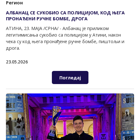
Регион
АЛБАНАЦ СЕ СУКОБИО СА ПОЛИЦИЈОМ, КОД ЊЕГА
ПРОНАЂЕНИ РУЧНЕ БОМБЕ, ДРОГА
АТИНА, 23. МАЈА /СРНА/ - Албанац је приликом
легитимисања сукобио са полицијом у Атини, након
чека су код њега пронађене ручне бомбе, пиштољи и
дрога.
23.05.2026
Погледај