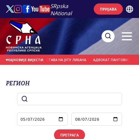
SRpska
ПРИЈАВА
NAtional
БОРБЕНИХ ДЕЈСТАВА НА ЈУГУ ЛИБАНА
АДВОКАТ ПАНТОВИЋ: ПРИТВОР РАДИ
НАЈНОВИЈЕ ВИЈЕСТИ:
РЕГИОН
ПРЕТРАГА