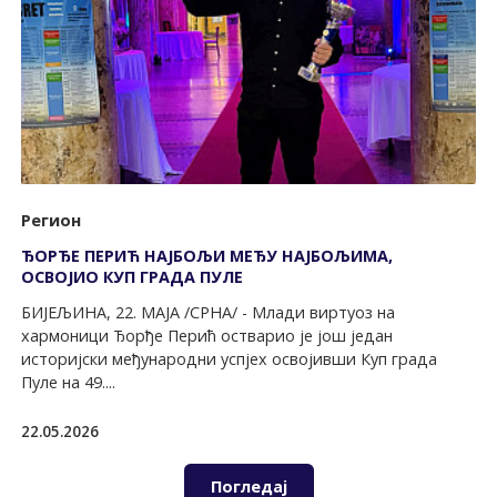
Регион
ЂОРЂЕ ПЕРИЋ НАЈБОЉИ МЕЂУ НАЈБОЉИМА,
ОСВОЈИО КУП ГРАДА ПУЛЕ
БИЈЕЉИНА, 22. МАЈА /СРНА/ - Млади виртуоз на
хармоници Ђорђе Перић остварио је још један
историјски међународни успјех освојивши Куп града
Пуле на 49....
22.05.2026
Погледај