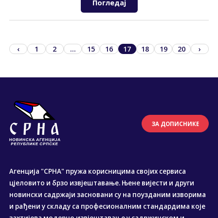
Погледај
‹
1
2
...
15
16
17
18
19
20
›
ЗА ДОПИСНИКЕ
Агенција "СРНА" пружа корисницима својих сервиса
цјеловито и брзо извјештавање. Њене вијести и други
новински садржаји засновани су на поузданим изворима
и рађени у складу са професионалним стандардима које