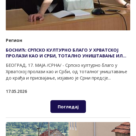
Регион
БОСНИЋ: СРПСКО КУЛТУРНО БЛАГО У ХРВАТСКОЈ
ПРОЛАЗИ КАО И СРБИ, ТОТАЛНО УНИШТАВАЊЕ ИЛИ
КРАЂА
БЕОГРАД, 17. МАЈА /СРНА/ - Српско културно благо у
Хрватској пролази као и Срби, од тоталног уништавање
до крађа и присвајање, изјавио је Срни предсје...
17.05.2026
Погледај