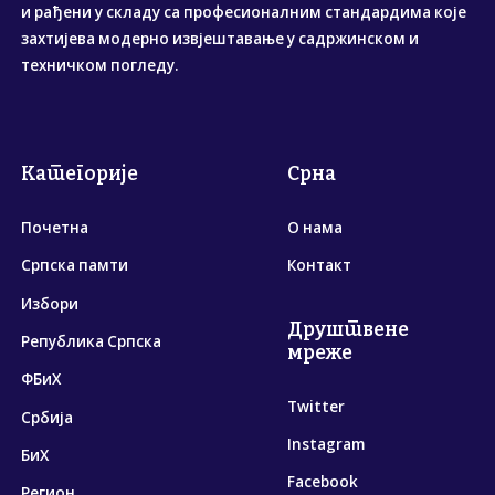
и рађени у складу са професионалним стандардима које
захтијева модерно извјештавање у садржинском и
техничком погледу.
Категорије
Срна
Почетна
О нама
Српска памти
Контакт
Избори
Друштвене
Република Српска
мреже
ФБиХ
Twitter
Србија
Instagram
БиХ
Facebook
Регион