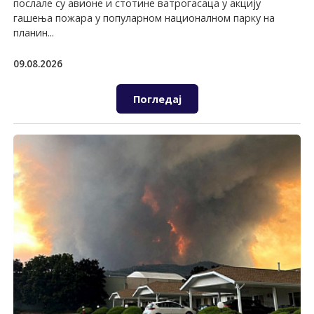
послале су авионе и стотине ватрогасаца у акцију
гашења пожара у популарном националном парку на
планин...
09.08.2026
Погледај