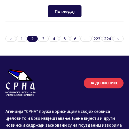
Погледај
‹
1
2
3
4
5
6
...
223
224
›
ЗА ДОПИСНИКЕ
Агенција "СРНА" пружа корисницима својих сервиса
цјеловито и брзо извјештавање. Њене вијести и други
новински садржаји засновани су на поузданим изворима