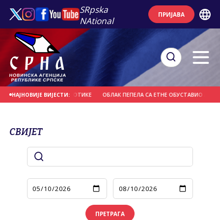
SRpska
ПРИЈАВА
NAtional
ИТИВАН НА НАРКОТИКЕ
ОБЛАК ПЕПЕЛА СА ЕТНЕ ОБУСТАВИО АВИО-САОБРАЋ
НАЈНОВИЈЕ ВИЈЕСТИ:
СВИЈЕТ
ПРЕТРАГА