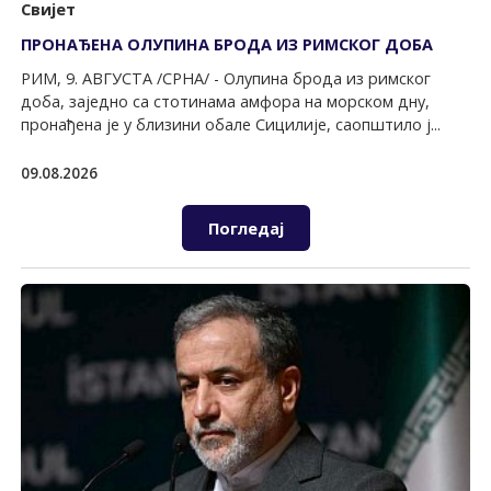
Свијет
ПРОНАЂЕНА ОЛУПИНА БРОДА ИЗ РИМСКОГ ДОБА
РИМ, 9. АВГУСТА /СРНА/ - Олупина брода из римског
доба, заједно са стотинама амфора на морском дну,
пронађена је у близини обале Сицилије, саопштило ј...
09.08.2026
Погледај