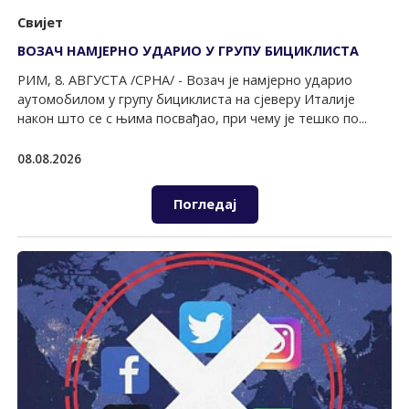
Свијет
ВОЗАЧ НАМЈЕРНО УДАРИО У ГРУПУ БИЦИКЛИСТА
РИМ, 8. АВГУСТА /СРНА/ - Возач је намјерно ударио
аутомобилом у групу бициклиста на сјеверу Италије
након што се с њима посвађао, при чему је тешко по...
08.08.2026
Погледај