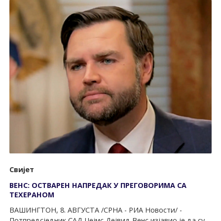
Свијет
ВЕНС: ОСТВАРЕН НАПРЕДАК У ПРЕГОВОРИМА СА
ТЕХЕРАНОМ
ВАШИНГТОН, 8. АВГУСТА /СРНА - РИА Новости/ -
Потпредсједник САД Џејмс Дејвид Венс изјавио је да су