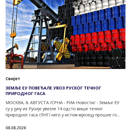
Свијет
ЗЕМЉЕ ЕУ ПОВЕЋАЛЕ УВОЗ РУСКОГ ТЕЧНОГ
ПРИРОДНОГ ГАСА
МОСКВА, 8. АВГУСТА /СРНА - РИА Новости/ - Земље ЕУ
су у јуну из Русије увезле 14 одсто више течног
природног гаса /ЛНГ/ него у истом мјесецу прошле го...
08.08.2026