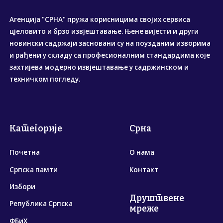
Агенција "СРНА" пружа корисницима својих сервиса
цјеловито и брзо извјештавање. Њене вијести и други
новински садржаји засновани су на поузданим изворима
и рађени у складу са професионалним стандардима које
захтијева модерно извјештавање у садржинском и
техничком погледу.
Категорије
Срна
Почетна
О нама
Српска памти
Контакт
Избори
Друштвене
Република Српска
мреже
ФБиХ