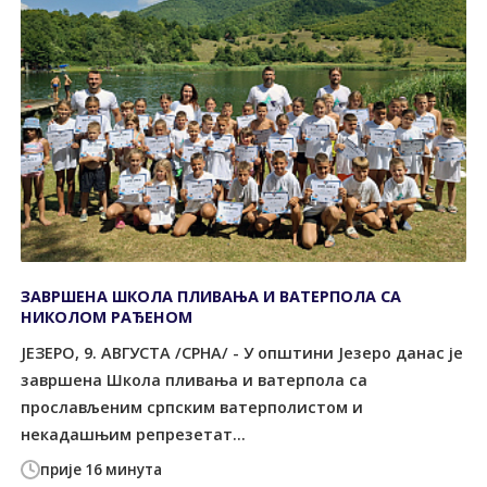
ЗАВРШЕНА ШКОЛА ПЛИВАЊА И ВАТЕРПОЛА СА
НИКОЛОМ РАЂЕНОМ
ЈЕЗЕРО, 9. АВГУСТА /СРНА/ - У општини Језеро данас је
завршена Школа пливања и ватерпола са
прослављеним српским ватерполистом и
некадашњим репрезетат...
прије 16 минута