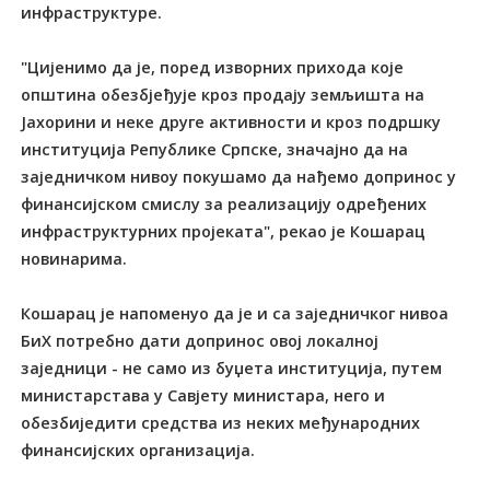
инфраструктуре.
"Цијенимо да је, поред изворних прихода које
општина обезбјеђује кроз продају земљишта на
Јахорини и неке друге активности и кроз подршку
институција Републике Српске, значајно да на
заједничком нивоу покушамо да нађемо допринос у
финансијском смислу за реализацију одређених
инфраструктурних пројеката", рекао је Кошарац
новинарима.
Кошарац је напоменуо да је и са заједничког нивоа
БиХ потребно дати допринос овој локалној
заједници - не само из буџета институција, путем
министарстава у Савјету министара, него и
обезбиједити средства из неких међународних
финансијских организација.