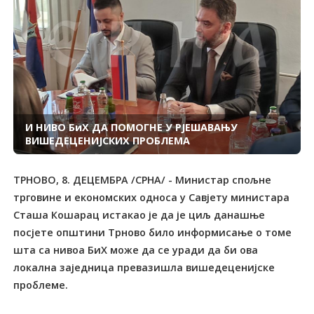
И НИВО БиХ ДА ПОМОГНЕ У РЈЕШАВАЊУ
ВИШЕДЕЦЕНИЈСКИХ ПРОБЛЕМА
ТРНОВО, 8. ДЕЦЕМБРА /СРНА/ - Министар спољне
трговине и економских односа у Савјету министара
Сташа Кошарац истакао је да је циљ данашње
посјете општини Трново било информисање о томе
шта са нивоа БиХ може да се уради да би ова
локална заједница превазишла вишедеценијске
проблеме.