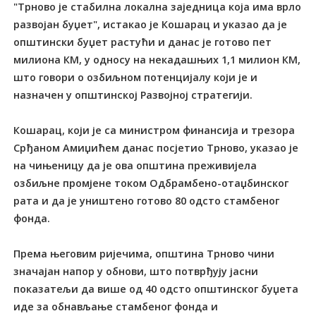
"Трново је стабилна локална заједница која има врло
развојан буџет", истакао је Кошарац и указао да је
општински буџет растући и данас је готово пет
милиона КМ, у односу на некадашњих 1,1 милион КМ,
што говори о озбиљном потенцијалу који је и
назначен у општинској Развојној стратегији.
Кошарац, који је са министром финансија и трезора
Срђаном Амиџићем данас посјетио Трново, указао је
на чињеницу да је ова општина преживијела
озбиљне промјене током Одбрамбено-отаџбинског
рата и да је уништено готово 80 одсто стамбеног
фонда.
Према његовим ријечима, општина Трново чини
значајан напор у обнови, што потврђују јасни
показатељи да више од 40 одсто општинског буџета
иде за обнављање стамбеног фонда и