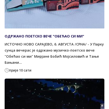
ОДРЖАНО ПОЕТСКО ВЕЧЕ "ОБЕЋАО СИ МИ"
ИСТОЧНО НОВО САРАЈЕВО, 6. АВГУСТА /СРНА/ - У Парку
сунца вечерас је одржано музичко-поетско вече
"Обећао си ми" Мирјане Бобић Мојсиловић и Тање
Бањани...
прије 10 сати