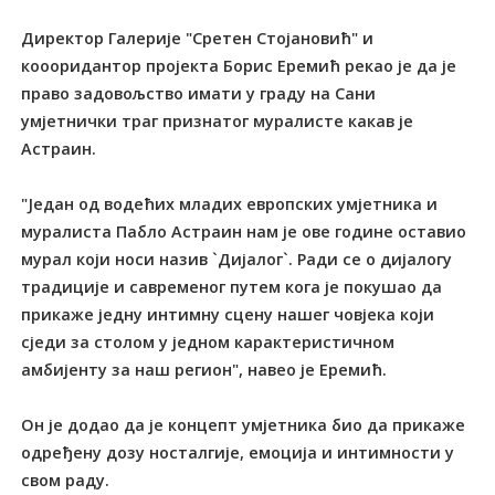
Директор Галерије "Сретен Стојановић" и
коооридантор пројекта Борис Еремић рекао је да је
право задовољство имати у граду на Сани
умјетнички траг признатог муралисте какав је
Астраин.
"Један од водећих младих европских умјетника и
муралиста Пабло Астраин нам је ове године оставио
мурал који носи назив `Дијалог`. Ради се о дијалогу
традиције и савременог путем кога је покушао да
прикаже једну интимну сцену нашег човјека који
сједи за столом у једном карактеристичном
амбијенту за наш регион", навео је Еремић.
Он је додао да је концепт умјетника био да прикаже
одређену дозу носталгије, емоција и интимности у
свом раду.