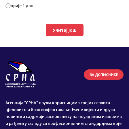
прије 1 дан
Учитај још
ЗА ДОПИСНИКЕ
Агенција "СРНА" пружа корисницима својих сервиса
цјеловито и брзо извјештавање. Њене вијести и други
новински садржаји засновани су на поузданим изворима
и рађени у складу са професионалним стандардима које