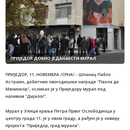
ПРИЈЕДОР ДОБИО ЈЕДАНАЕСТИ МУРАЛ
ПРИЈЕДОР, 11. НОВЕМБРА /СРНА/ - Шпанац Пабло
Астраин, добитник овогодишње награде "Паола де
Манинкор", осликао је у Приједору мурал под
називом "Дијалог".
Мурал у Улици краља Петра Првог Ослободиоца у
центру града 11. је у овом граду, а рађен је у оквиру
пројекта "Приједор, град мурала".