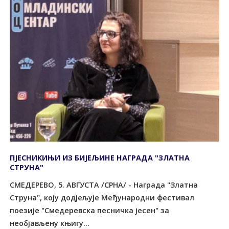
ПЈЕСНИКИЊИ ИЗ БИЈЕЉИНЕ НАГРАДА "ЗЛАТНА
СТРУНА"
СМЕДЕРЕВО, 5. АВГУСТА /СРНА/ - Награда "Златна
Струна", коју додјељује Међународни фестивал
поезије "Смедеревска песничка јесен" за
необјављену књигу...