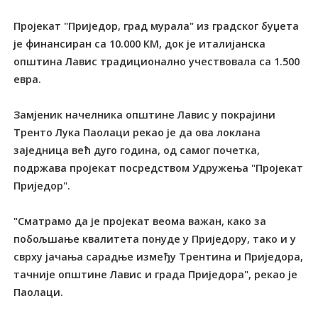
Пројекат "Приједор, град мурала" из градског буџета
је финансиран са 10.000 КМ, док је италијанска
општина Лавис традиционално учествовала са 1.500
евра.
Замјеник начелника општине Лавис у покрајини
Тренто Лука Паолаци рекао је да ова локлана
заједница већ дуго година, од самог почетка,
подржава пројекат посредством Удружења "Пројекат
Приједор".
"Сматрамо да је пројекат веома важан, како за
побољшање квалитета понуде у Приједору, тако и у
сврху јачања сарадње између Трентина и Приједора,
тачније општине Лавис и града Приједора", рекао је
Паолаци.