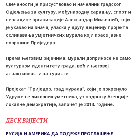
Свечаности је присуствовао и начелник градског
Одјељења за културу, међународну сарадњу, спорт и
невладине организације Александар Миљешић, који
је указао на значај уласка у другу деценију пројекта
осликавања умјетничких мурала који красе јавне
површине Приједора.
Према његовим ријечима, мурали доприносе не само
културном идентитету града, већ и његовој
атрактивности за туристе.
Пројекат "Приједор, град мурала", који је покренуло
Удружење ликовних уметника, уз подршку Агенције
локалне демократије, започет је 2013. године.
ДЕСК ВИЈЕСТИ
РУСИЈА И АМЕРИКА ДА ПОДРЖЕ ПРОГЛАШЕЊЕ