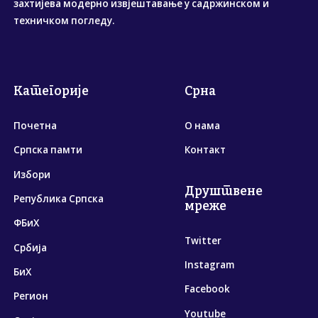
захтијева модерно извјештавање у садржинском и
техничком погледу.
Категорије
Срна
Почетна
О нама
Српска памти
Контакт
Избори
Друштвене
Република Српска
мреже
ФБиХ
Twitter
Србија
Instagram
БиХ
Facebook
Регион
Youtube