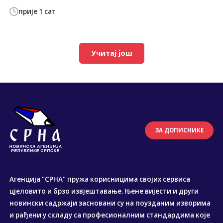
прије 1 сат
Учитај још
ЗА ДОПИСНИКЕ
Агенција "СРНА" пружа корисницима својих сервиса
цјеловито и брзо извјештавање. Њене вијести и други
новински садржаји засновани су на поузданим изворима
и рађени у складу са професионалним стандардима које