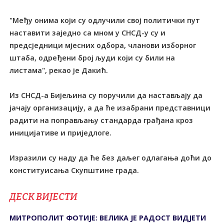
"Међу онима који су одлучили свој политички пут
наставити заједно са мном у СНСД-у су и
предсједници мјесних одбора, чланови изборног
штаба, одређени број људи који су били на
листама", рекао је Дакић.
Из СНСД-а Бијељина су поручили да настављају да
јачају организацију, а да ће изабрани представници
радити на поправљању стандарда грађана кроз
иницијативе и приједлоге.
Изразили су наду да ће без даљег одлагања доћи до
конституисања Скупштине града.
ДЕСК ВИЈЕСТИ
МИТРОПОЛИТ ФОТИЈЕ: ВЕЛИКА ЈЕ РАДОСТ ВИДЈЕТИ