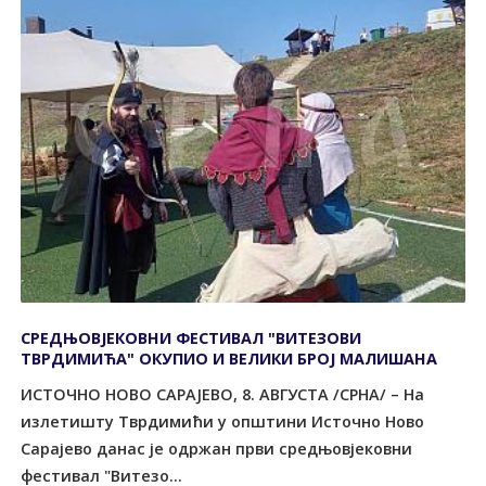
СРЕДЊОВЈЕКОВНИ ФЕСТИВАЛ "ВИТЕЗОВИ
ТВРДИМИЋА" ОКУПИО И ВЕЛИКИ БРОЈ МАЛИШАНА
ИСТОЧНО НОВО САРАЈЕВО, 8. АВГУСТА /СРНА/ – На
излетишту Тврдимићи у општини Источно Ново
Сарајево данас је одржан први средњовјековни
фестивал "Витезо...