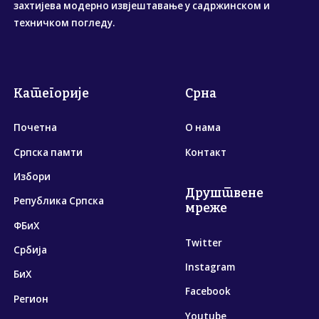
захтијева модерно извјештавање у садржинском и
техничком погледу.
Категорије
Срна
Почетна
О нама
Српска памти
Контакт
Избори
Друштвене
Република Српска
мреже
ФБиХ
Twitter
Србија
Instagram
БиХ
Facebook
Регион
Youtube