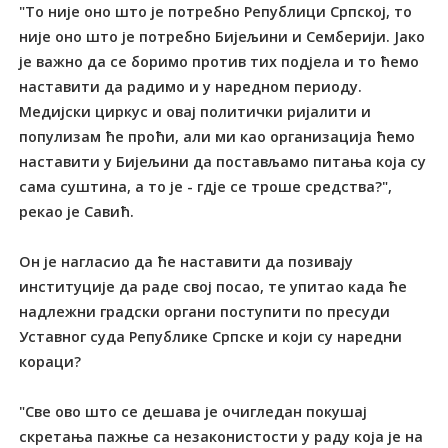
"Tо није оно што је потребно Републици Српској, то
није оно што је потребно Бијељини и Семберији. Јако
је важно да се боримо против тих подјела и то ћемо
наставити да радимо и у наредном периоду.
Медијски циркус и овај политички ријалити и
популизам ће проћи, али ми као организација ћемо
наставити у Бијељини да постављамо питања која су
сама суштина, а то је - гдје се троше средства?",
рекао је Савић.
Он је нагласио да ће наставити да позивају
институције да раде свој посао, те упитао када ће
надлежни градски органи поступити по пресуди
Уставног суда Републике Српске и који су наредни
кораци?
"Све ово што се дешава је очигледан покушај
скретања пажње са незаконистости у раду која је на