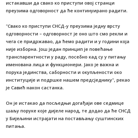
истакавши да свако ко приступи овој странци
преузима одговорност да ће континуирано радити.
"Свако ко приступи СНСД-у преузима једну врсту
одговорности – одговорност је оно што смо рекли и
чега се придржавао, да ћемо радити и у години која
није изборна. Још један принцип је повећање
транспарентности у раду, посебно кад су у питању
именована лица и функционери. Јако је важна и
порука јединства, саборности и окупљености око
институције и подршке нашем предсједнику", рекао
је Савић након састанка.
Он је истакао да посљедњи догађаји ове седмице
шаљу поруке које дијеле народ, те додао да ће СНСД
у Бијељини истрајати на постављању суштинских
питања.