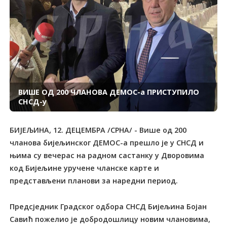
ВИШЕ ОД 200 ЧЛАНОВА ДЕМОС-а ПРИСТУПИЛО
СНСД-у
БИЈЕЉИНА, 12. ДЕЦЕМБРА /СРНА/ - Више од 200
чланова бијељинског ДЕМОС-а прешло је у СНСД и
њима су вечерас на радном састанку у Дворовима
код Бијељине уручене чланске карте и
представљени планови за наредни период.
Предсједник Градског одбора СНСД Бијељина Бојан
Савић пожелио је добродошлицу новим члановима,