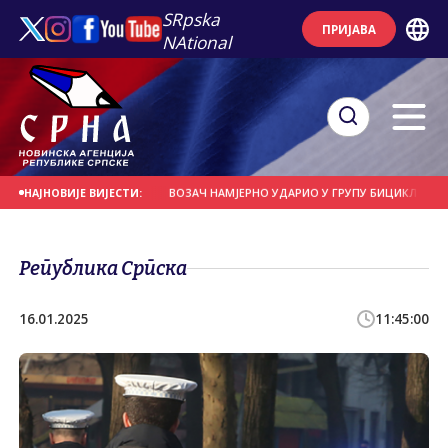
SRpska
ПРИЈАВА
NAtional
СЕ НА ДАНАШЊИ ДАН
ВОЗАЧ НАМЈЕРНО УДАРИО У ГРУПУ БИЦИКЛИСТА
М
НАЈНОВИЈЕ ВИЈЕСТИ:
Република Српска
16.01.2025
11:45:00