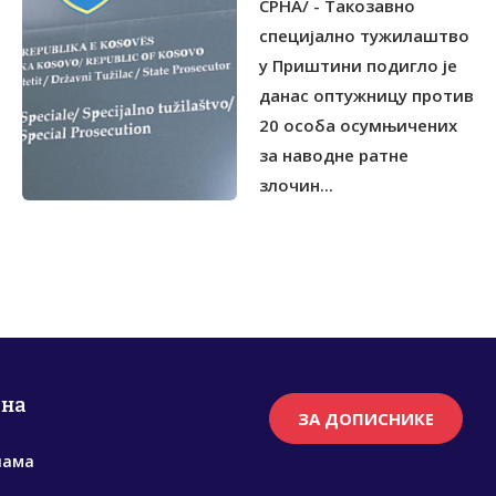
СРНА/ - Такозавно
специјално тужилаштво
у Приштини подигло је
данас оптужницу против
20 особа осумњичених
за наводне ратне
злочин...
рна
ЗА ДОПИСНИКЕ
нама