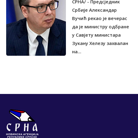
СРНА/ - Предсједник
Србије Александар
Вучић рекао је вечерас
да је министру одбране
у Савјету министара
Зукану Хелезу захвалан
на...