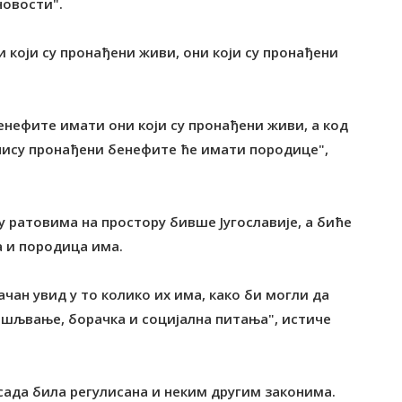
новости".
и који су пронађени живи, они који су пронађени
бенефите имати они који су пронађени живи, а код
 нису пронађени бенефите ће имати породице",
у ратовима на простору бивше Југославије, а биће
а и породица има.
чан увид у то колико их има, како би могли да
пошљвање, борачка и социјална питања", истиче
сада била регулисана и неким другим законима.