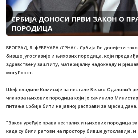
СРБИЈА ДОНОСИ ПРВИ ЗАКОН О П
ПОРОДИЦА
БЕОГРАД, 8. фЕБРУАРА /СРНА/ - Србија ће донијети зак
бивше Југославије и њихових породица, који предвиђ
здравствену заштиту, материјалну надокнаду и рјеша
могућност.
Шеф владине Комисије за нестале Вељко Одаловић рек
чланова њихових породица који је сачинило Министар
питања Србије бити на јавној расправи за мјесец дана.
"Закон уређује права несталих и њихових породица за д
када су били ратови на простору бивше Југославије, и д