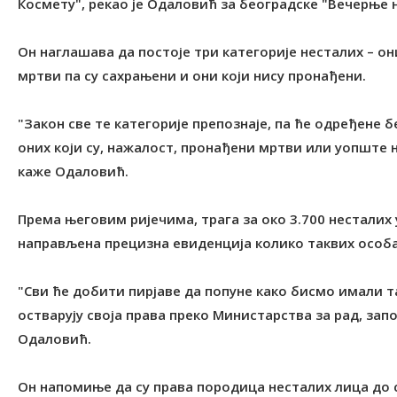
Космету", рекао је Одаловић за београдске "Вечерње 
Он наглашава да постоје три категорије несталих – он
мртви па су сахрањени и они који нису пронађени.
"Закон све те категорије препознаје, па ће одређене 
оних који су, нажалост, пронађени мртви или уопште
каже Одаловић.
Према његовим ријечима, трага за око 3.700 несталих 
направљена прецизна евиденција колико таквих особ
"Сви ће добити пирјаве да попуне како бисмо имали та
остварују своја права преко Министарства за рад, за
Одаловић.
Он напомиње да су права породица несталих лица до 