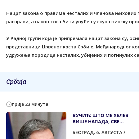
Нацрт закона о правима несталих и чланова њихових п
расправи, а након тога бити упућен у скупштинску про
У Радној групи која је припремала нацрт закона су, о
представници Црвеног крста Србије, Међународног ко
удружења породица несталих, убијених и погинулих са
Србија
прије 23 минута
ВУЧИЋ: ШТО МЕ ХЕЛЕЗ
ВИШЕ НАПАДА, СВЕ
ВИШЕ МИ РАСТЕ УГЛЕД
БЕОГРАД, 6. АВГУСТА /
У БиХ