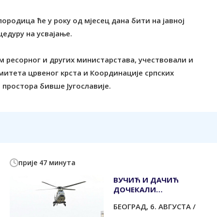
ородица ће у року од мјесец дана бити на јавној
цедуру на усвајање.
сим ресорног и других министарстава, учествовали и
митета црвеног крста и Координације српских
 простора бивше Југославије.
прије 47 минута
ВУЧИЋ И ДАЧИЋ
ДОЧЕКАЛИ
ВАТРОГАСЦЕ-СПАСИОЦЕ
БЕОГРАД, 6. АВГУСТА /
ИЗ ШПАНИЈЕ