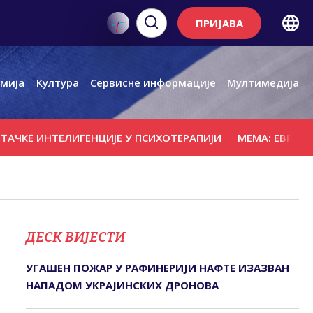
ПРИЈАВА
мија
Култура
Сервисне информације
Мултимедија
ТЕЛИГЕНЦИЈЕ У ПСИХОТЕРАПИЈИ
МЕМА: ЕВРОПСКА КОМИ
ДЕСК ВИЈЕСТИ
УГАШЕН ПОЖАР У РАФИНЕРИЈИ НАФТЕ ИЗАЗВАН
НАПАДОМ УКРАЈИНСКИХ ДРОНОВА