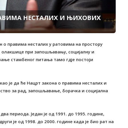
РАВИМА НЕСТАЛИХ И ЊИХОВИХ
он о правима несталих у ратовима на простору
а олакшице при запошљавању, социјалну и
вање стамбеног питања тамо гдје постоји
ао је да ће Нацрт закона о правима несталих и
ство за рад, запошљавање, борачка и социјална
ва периода. Један је од 1991. до 1995. године,
руги је од 1998. до 2000. године када је био рат на