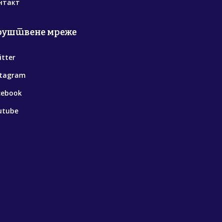
нтакт
руштвене мреже
itter
stagram
cebook
utube