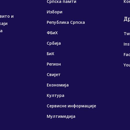
Српска памти
Ко
Избори
вито и
Д
Република Српска
жаји
са
ФБиХ
Tw
Србија
In
БиХ
Fa
Регион
Yo
Свијет
Економија
Култура
Сервисне информације
Мултимедија