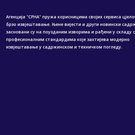
Агенција "СРНА" пружа корисницима својих сервиса цјело
брзо извјештавање. Њене вијести и други новински садр
засновани су на поузданим изворима и рађени у складу 
професионалним стандардима које захтијева модерно
извјештавање у садржинском и техничком погледу.