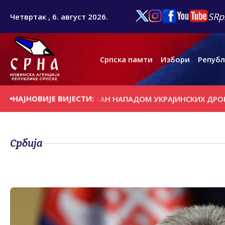
SRp
Четвртак , 6. август 2026.
Српска памти
Избори
Републ
НАЈНОВИЈЕ ВИЈЕСТИ:
ИЈИ НАФТЕ ИЗАЗВАН НАПАДОМ УКРАЈИНСКИХ ДРОНОВА
Србија