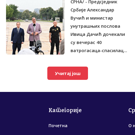
СРНА/ - Предсједник
Србије Александар
Вучић и министар
унутрашњих послова
Ивица Дачић дочекали
су вечерас 40
ватрогасаца-спасилац...
Учитај још
Категорије
С
Почетна
О 