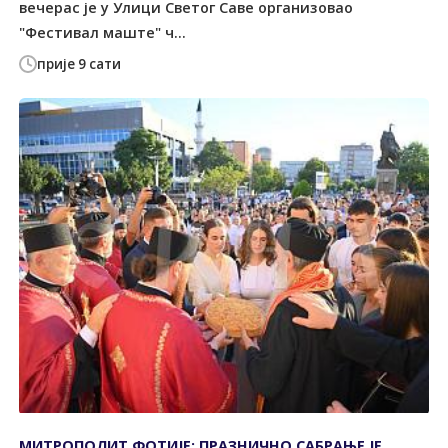
вечерас је у Улици Светог Саве организовао
"Фестивал маште" ч...
прије 9 сати
МИТРОПОЛИТ ФОТИЈЕ: ПРАЗНИЧНО САБРАЊЕ ЈЕ