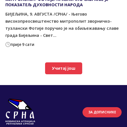
ПОКАЗАТЕЉ ДУХОВНОСТИ НАРОДА
БИЈЕЉИНА, 9. АВГУСТА /СРНА/ - Његово
високопреосвештенство митрополит зворничко-
тузлански Фотије поручио је на обиљежавању славе
града Бијељина - Свет...
прије 9 сати
Учитај још
ЗА ДОПИСНИКЕ