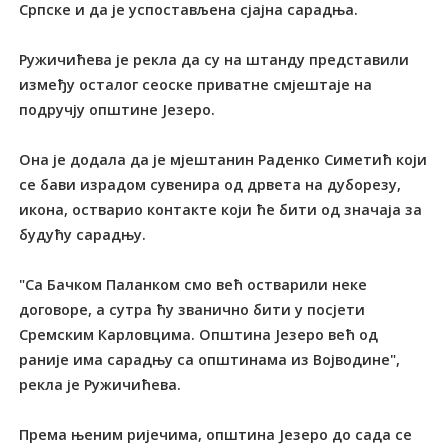
Српске и да је успостављена сјајна сарадња.
Ружичићева је рекла да су на штанду представили
између осталог сеоске приватне смјештаје на
подручју општине Језеро.
Она је додала да је мјештанин Раденко Симетић који
се бави израдом сувенира од дрвета на дуборезу,
икона, остварио контакте који ће бити од значаја за
будућу сарадњу.
"Са Бачком Паланком смо већ остварили неке
договоре, а сутра ћу званично бити у посјети
Сремским Карловцима. Општина Језеро већ од
раније има сарадњу са општинама из Војводине",
рекла је Ружичићева.
Према њеним ријечима, општина Језеро до сада се