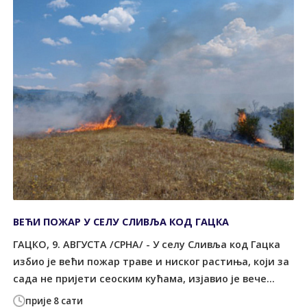
ВЕЋИ ПОЖАР У СЕЛУ СЛИВЉА КОД ГАЦКА
ГАЦКО, 9. АВГУСТА /СРНА/ - У селу Сливља код Гацка
избио је већи пожар траве и ниског растиња, који за
сада не пријети сеоским кућама, изјавио је вече...
прије 8 сати