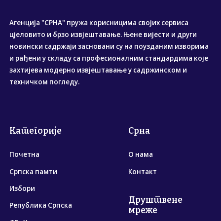
Агенција "СРНА" пружа корисницима својих сервиса
цјеловито и брзо извјештавање. Њене вијести и други
новински садржаји засновани су на поузданим изворима
и рађени у складу са професионалним стандардима које
захтијева модерно извјештавање у садржинском и
техничком погледу.
Категорије
Срна
Почетна
О нама
Српска памти
Контакт
Избори
Друштвене
Република Српска
мреже