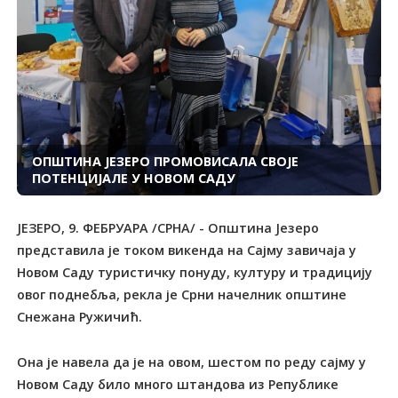
ОПШТИНА ЈЕЗЕРО ПРОМОВИСАЛА СВОЈЕ
ПОТЕНЦИЈАЛЕ У НОВОМ САДУ
ЈЕЗЕРО, 9. ФЕБРУАРА /СРНА/ - Општина Језеро
представила је током викенда на Сајму завичаја у
Новом Саду туристичку понуду, културу и традицију
овог поднебља, рекла је Срни начелник општине
Снежана Ружичић.
Она је навела да је на овом, шестом по реду сајму у
Новом Саду било много штандова из Републике