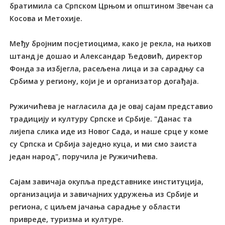
братимила са Српском Црњом и општином Звечан са
Косова и Метохије.
Међу бројним посјетиоцима, како је рекла, на њихов
штанд је дошао и Александар Ђедовић, директор
Фонда за избјегла, расељена лица и за сарадњу са
Србима у региону, који је и организатор догађаја.
Ружичићева је нагласила да је овај сајам представио
традицију и културу Српске и Србије. "Данас та
лијепа слика иде из Новог Сада, и наше срце у коме
су Српска и Србија заједно куца, и ми смо заиста
један народ", поручила је Ружичићева.
Сајам завичаја окупља представнике институција,
организација и завичајних удружења из Србије и
региона, с циљем јачања сарадње у области
привреде, туризма и културе.