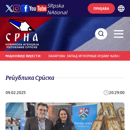
SRpska
ПРИЈАВА
NAtional
Е НА ДАНАШЊИ ДАН
ЗАХАРОВА: ЗАПАД ИГНОРИШЕ ИЗЈАВУ ЊЕМАЧКОГ НОВИ
НАЈНОВИЈЕ ВИЈЕСТИ:
Република Српска
09.02.2025
20:29:00