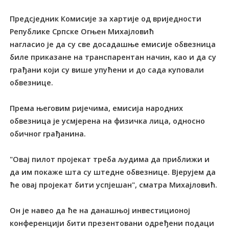
Предсједник Комисије за хартије од вриједности
Републике Српске Огњен Михајловић
нагласио је да су све досадашње емисије обвезница
биле приказане на транспарентан начин, као и да су
грађани који су више упућени и до сада куповали
обвезнице.
Према његовим ријечима, емисија народних
обвезница је усмјерена на физичка лица, односно
обичног грађанина.
"Овај пилот пројекат треба људима да приближи и
да им покаже шта су штедне обвезнице. Вјерујем да
ће овај пројекат бити успјешан", сматра Михајловић.
Он је навео да ће на данашњој инвестиционој
конференцији бити презентовани одређени подаци