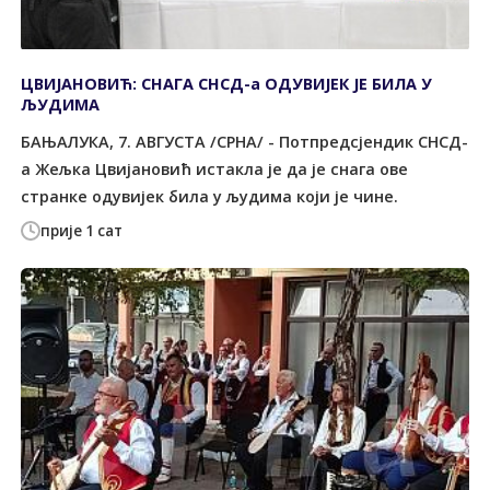
ЦВИЈАНОВИЋ: СНАГА СНСД-а ОДУВИЈЕК ЈЕ БИЛА У
ЉУДИМА
БАЊАЛУКА, 7. АВГУСТА /СРНА/ - Потпредсјендик СНСД-
а Жељка Цвијановић истакла је да је снага ове
странке одувијек била у људима који је чине.
прије 1 сат