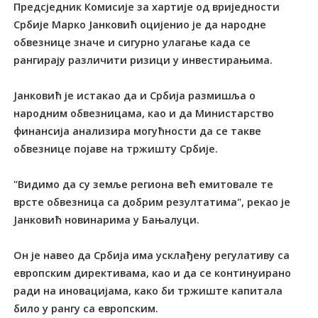
Предсједник Комисије за хартије од вриједности
Србије Марко Јанковић оцијенио је да народне
обвезнице значе и сигурно улагање када се
рангирају различити ризици у инвестирањима.
Јанковић је истакао да и Србија размишља о
народним обвезницама, као и да Министарство
финансија анализира могућности да се такве
обвезнице појаве на тржишту Србије.
"Видимо да су земље региона већ емитовале те
врсте обвезница са добрим резултатима", рекао је
Јанковић новинарима у Бањалуци.
Он је навео да Србија има усклађену регулативу са
европским директивама, као и да се континуирано
ради на иновацијама, како би тржиште капитала
било у рангу са европским.