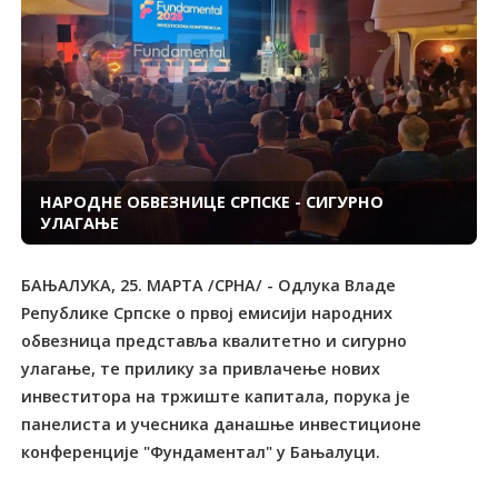
НАРОДНЕ ОБВЕЗНИЦЕ СРПСКЕ - СИГУРНО
УЛАГАЊЕ
БАЊАЛУКА, 25. МАРТА /СРНА/ - Одлука Владе
Републике Српске о првој емисији народних
обвезница представља квалитетно и сигурно
улагање, те прилику за привлачење нових
инвеститора на тржиште капитала, порука је
панелиста и учесника данашње инвестиционе
конференције "Фундаментал" у Бањалуци.