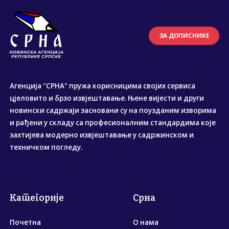
ЗА ДОПИСНИКЕ
Агенција "СРНА" пружа корисницима својих сервиса
цјеловито и брзо извјештавање. Њене вијести и други
новински садржаји засновани су на поузданим изворима
и рађени у складу са професионалним стандардима које
захтијева модерно извјештавање у садржинском и
техничком погледу.
Категорије
Срна
Почетна
О нама