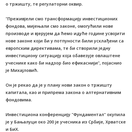
о тржишту, те регулаторни оквир.
"Преживјели смо трансформацију инвестиционих
фондова, мијењали смо законе, омогућили нове
производе и вјерујем да ћемо идуће године усвојити
нове законе који би у потпуности били усклађени са
европским директивама, те би створили једну
инвестициону ситуацију која обавезује овлаштене
учеснике како би надзор био ефикаснији", појаснио
је Михајловић.
Он је рекао да је у плану нови закон о тржишту
капитала, као и припрема закона о алтернативним
фондовима.
Инвестициона конференцију "Фундаментал" окупила
је у Бањалуци око 200 је учесника из Србије, Хрватске
и БиХ.