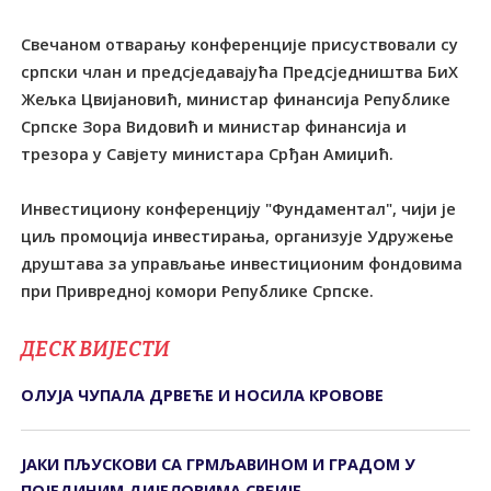
Свечаном отварању конференције присуствовали су
српски члан и предсједавајућа Предсједништва БиХ
Жељка Цвијановић, министар финансија Републике
Српске Зора Видовић и министар финансија и
трезора у Савјету министара Срђан Амиџић.
Инвестициону конференцију "Фундаментал", чији је
циљ промоција инвестирања, организује Удружење
друштава за управљање инвестиционим фондовима
при Привредној комори Републике Српске.
ДЕСК ВИЈЕСТИ
ОЛУЈА ЧУПАЛА ДРВЕЋЕ И НОСИЛА КРОВОВЕ
ЈАКИ ПЉУСКОВИ СА ГРМЉАВИНОМ И ГРАДОМ У
ПОЈЕДИНИМ ДИЈЕЛОВИМА СРБИЈЕ