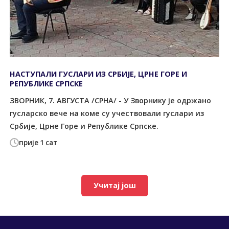
НАСТУПАЛИ ГУСЛАРИ ИЗ СРБИЈЕ, ЦРНЕ ГОРЕ И
РЕПУБЛИКЕ СРПСКЕ
ЗВОРНИК, 7. АВГУСТА /СРНА/ - У Зворнику је одржано
гусларско вече на коме су учествовали гуслари из
Србије, Црне Горе и Републике Српске.
прије 1 сат
Учитај још