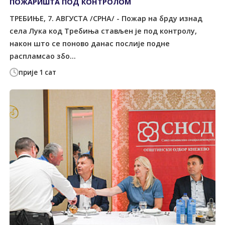
ПОЖАРИШТА ПОД КОНTРОЛОМ
ТРЕБИЊЕ, 7. АВГУСТА /СРНА/ - Пожар на брду изнад
села Лука код Tребиња стављен је под контролу,
након што се поново данас послије подне
распламсао збо...
прије 1 сат