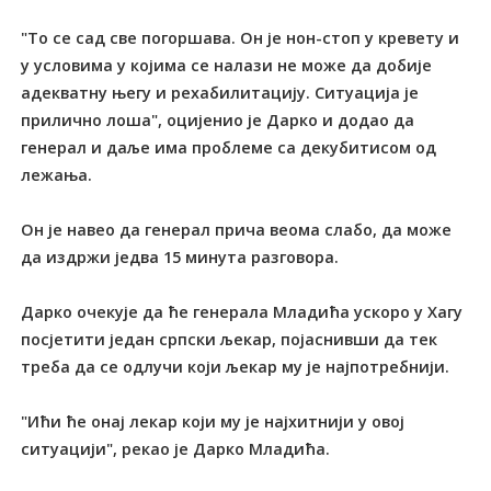
"То се сад све погоршава. Он је нон-стоп у кревету и
у условима у којима се налази не може да добије
адекватну његу и рехабилитацију. Ситуација је
прилично лоша", оцијенио је Дарко и додао да
генерал и даље има проблеме са декубитисом од
лежања.
Он је навео да генерал прича веома слабо, да може
да издржи једва 15 минута разговора.
Дарко очекује да ће генерала Младића ускоро у Хагу
посјетити један српски љекар, појаснивши да тек
треба да се одлучи који љекар му је најпотребнији.
"Ићи ће онај лекар који му је најхитнији у овој
ситуацији", рекао је Дарко Младића.