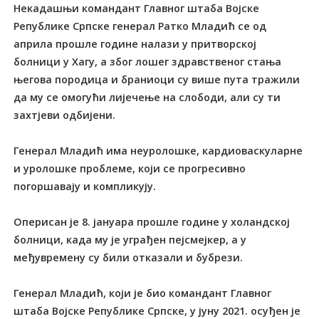
Некадашњи командант Главног штаба Војске
Републике Српске генерал Ратко Младић се од
априла прошле године налази у притворској
болници у Хагу, а због лошег здравственог стања
његова породица и браниоци су више пута тражили
да му се омогући лијечење на слободи, али су ти
захтјеви одбијени.
Генерал Младић има неуролошке, кардиоваскуларне
и уролошке проблеме, који се прогресивно
погоршавају и компликују.
Оперисан је 8. јануара прошле године у холандској
болници, када му је уграђен пејсмејкер, а у
међувремену су били отказали и бубрези.
Генерал Младић, који је био командант Главног
штаба Војске Републике Српске, у јуну 2021. осуђен је