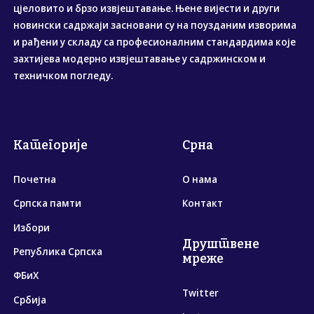
цјеловито и брзо извјештавање. Њене вијести и други
новински садржаји засновани су на поузданим изворима
и рађени у складу са професионалним стандардима које
захтијева модерно извјештавање у садржинском и
техничком погледу.
Категорије
Срна
Почетна
О нама
Српска памти
Контакт
Избори
Друштвене
Република Српска
мреже
ФБиХ
Twitter
Србија