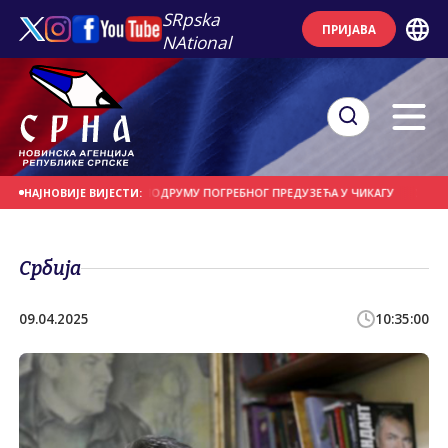
SRpska
ПРИЈАВА
NAtional
ИЦА ПРОНАЂЕНИ У ПОДРУМУ ПОГРЕБНОГ ПРЕДУЗЕЋА У ЧИКАГУ
У ТОКУ НА
НАЈНОВИЈЕ ВИЈЕСТИ:
Србија
09.04.2025
10:35:00