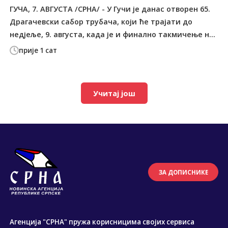
ГУЧА, 7. АВГУСТА /СРНА/ - У Гучи је данас отворен 65.
Драгачевски сабор трубача, који ће трајати до
недјеље, 9. августа, када је и финално такмичење н...
прије 1 сат
Учитај још
ЗА ДОПИСНИКЕ
Агенција "СРНА" пружа корисницима својих сервиса