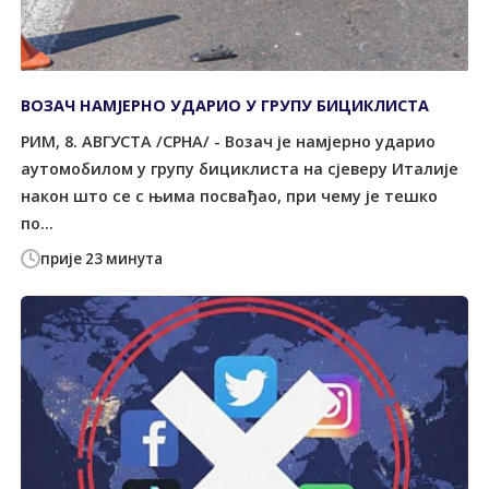
ВОЗАЧ НАМЈЕРНО УДАРИО У ГРУПУ БИЦИКЛИСТА
РИМ, 8. АВГУСТА /СРНА/ - Возач је намјерно ударио
аутомобилом у групу бициклиста на сјеверу Италије
након што се с њима посвађао, при чему је тешко
по...
прије 23 минута