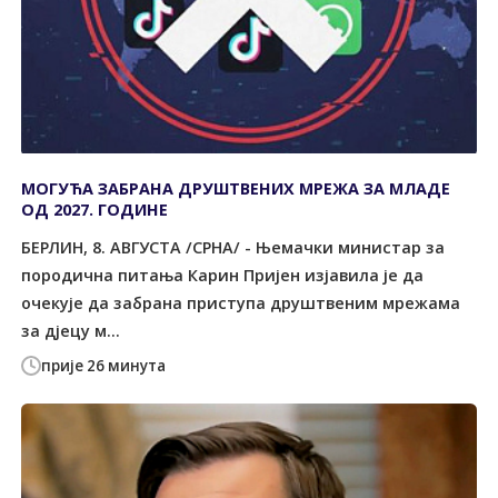
МОГУЋА ЗАБРАНА ДРУШТВЕНИХ МРЕЖА ЗА МЛАДЕ
ОД 2027. ГОДИНЕ
БЕРЛИН, 8. АВГУСТА /СРНА/ - Њемачки министар за
породична питања Карин Пријен изјавила је да
очекује да забрана приступа друштвеним мрежама
за дјецу м...
прије 26 минута