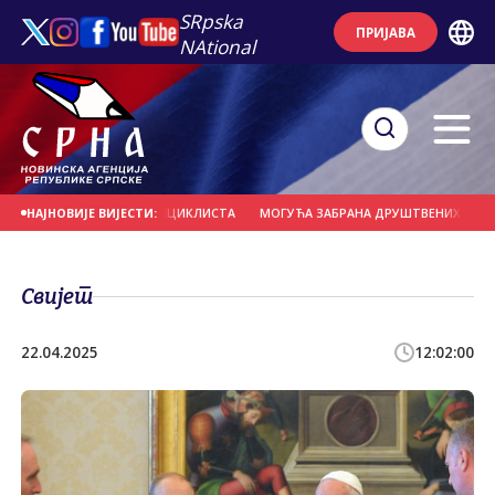
SRpska
ПРИЈАВА
NAtional
НО УДАРИО У ГРУПУ БИЦИКЛИСТА
МОГУЋА ЗАБРАНА ДРУШТВЕНИХ МРЕЖА ЗА
НАЈНОВИЈЕ ВИЈЕСТИ:
Свијет
22.04.2025
12:02:00