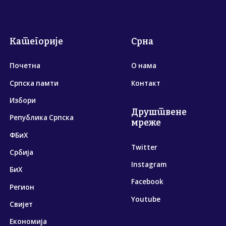
Категорије
Срна
Почетна
О нама
Српска памти
Контакт
Избори
Друштвене
Република Српска
мреже
ФБиХ
Twitter
Србија
Instagram
БиХ
Facebook
Регион
Youtube
Свијет
Економија