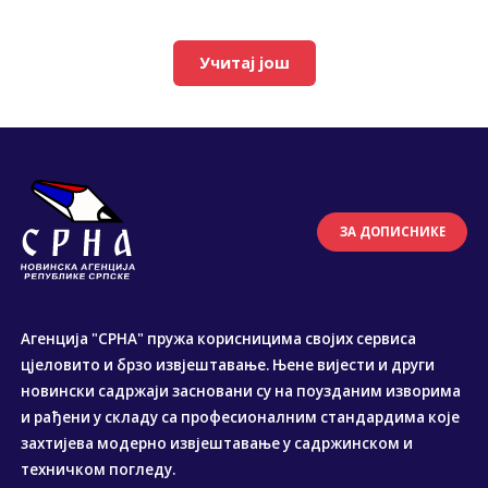
Учитај још
ЗА ДОПИСНИКЕ
Агенција "СРНА" пружа корисницима својих сервиса
цјеловито и брзо извјештавање. Њене вијести и други
новински садржаји засновани су на поузданим изворима
и рађени у складу са професионалним стандардима које
захтијева модерно извјештавање у садржинском и
техничком погледу.