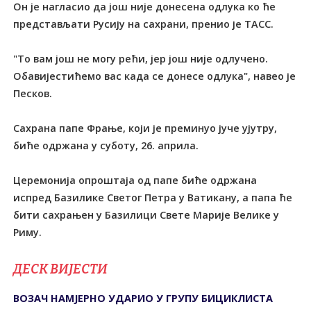
Он је нагласио да још није донесена одлука ко ће
представљати Русију на сахрани, пренио је ТАСС.
"То вам још не могу рећи, јер још није одлучено.
Обавијестићемо вас када се донесе одлука", навео је
Песков.
Сахрана папе Фрање, који је преминуо јуче ујутру,
биће одржана у суботу, 26. априла.
Церемонија опроштаја од папе биће одржана
испред Базилике Светог Петра у Ватикану, а папа ће
бити сахрањен у Базилици Свете Марије Велике у
Риму.
ДЕСК ВИЈЕСТИ
ВОЗАЧ НАМЈЕРНО УДАРИО У ГРУПУ БИЦИКЛИСТА