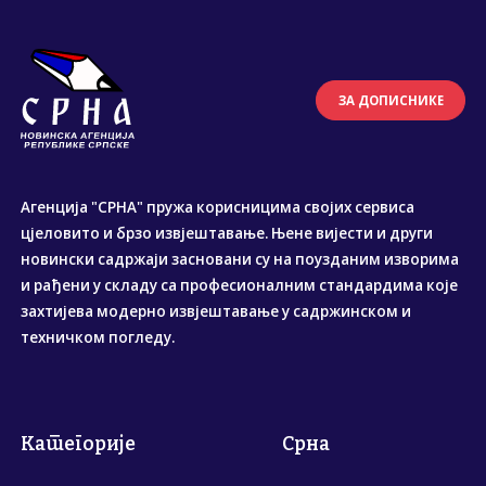
ЗА ДОПИСНИКЕ
Агенција "СРНА" пружа корисницима својих сервиса
цјеловито и брзо извјештавање. Њене вијести и други
новински садржаји засновани су на поузданим изворима
и рађени у складу са професионалним стандардима које
захтијева модерно извјештавање у садржинском и
техничком погледу.
Категорије
Срна