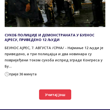
СУКОБ ПОЛИЦИЈЕ И ДЕМОНСТРАНАТА У БУЕНОС
АЈРЕСУ, ПРИВЕДЕНО 12 ЉУДИ
БЕУНОС АЈРЕС, 7. АВГУСТА /СРНА/ - Најмање 12 људи је
приведено, а три полицајца и два новинара су
повријеђени током сукоба испред зграде Конгреса у
Бу...
прије 36 минута
Учитај још