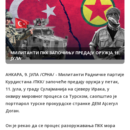
МИЛИТАНТИ ПКК ЗАПОЧИЊУ ПРЕДАЈУ ОРУЖЈА 11.
ЈУЛА
АНКАРА, 9. ЈУЛА /СРНА/ - Милитанти Радничке партије
Курдистана /ПКК/ започеће предају оружја у петак,
11. јула, у граду Сулајманија на сјеверу Ирака, у
оквиру мировног процеса са Турском, саопштио је
портпарол турске прокурдске странке ДЕМ Ајсегул
Доган.
Он је рекао да се процес разоружавања ПКК мора