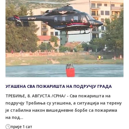
УГАШЕНА СВА ПОЖАРИШТА НА ПОДРУЧЈУ ГРАДА
ТРЕБИЊЕ, 8. АВГУСТА /СРНА/ - Сва пожаришта на
подручју Требиња су угашена, а ситуација на терену
је стабилна након вишедневне борбе са пожарима
на под...
прије 1 сат