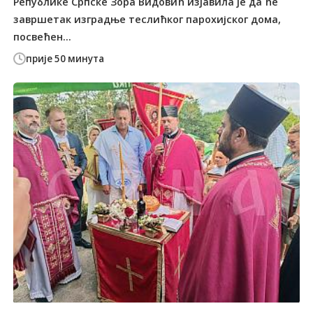
Републике Српске Зора Видовић изјавила је да ће
завршетак изградње теслићког парохијског дома,
посвећен...
прије 50 минута