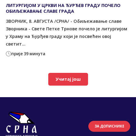
ЛИТУРГИЈОМ У ЦРКВИ НА ЂУРЂЕВ ГРАДУ ПОЧЕЛО
ОБИЉЕЖАВАЊЕ СЛАВЕ ГРАДА
ЗВОРНИК, 8. АВГУСТА /СРНА/ - Обиљежавање славе
Зворника - Свете Петке Трнове почело је литургијом
у Храму на Ђурђев граду који је посвећен овој
светит...
прије 39 минута
Учитај још
ЗА ДОПИСНИКЕ