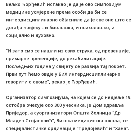
Вељко Ђорђевић истакао је да је ово симпозијум
медицине усмјерене према особи да би се
интердисциплинарно објаснило да је све оно што се
догађа човјеку - и биолошко, и психолошко, и
социјално и духовно.
"И зато смо се нашли из свих струка, од превенције,
примарне превенције, до рехабилитације.
Посљедњих година у свијету се развија тај покрет.
Први пут ћемо овдје у БиХ интердисциплинарно
говорити о овоме", рекао је Ђорђевић.
Организатор симпозијума, на којем се до недјеље 19.
октобра очекује око 300 учесника, је Дом здравља
Приједор, а суорганизатори Општа болница "Др
Младен Стојановић", Висока медицинска школа, те
специјалистичке ординације "Предојевић" и "Хана".