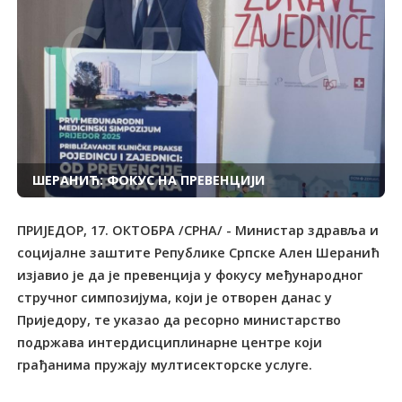
ШЕРАНИЋ: ФОКУС НА ПРЕВЕНЦИЈИ
ПРИЈЕДОР, 17. ОКТОБРА /СРНА/ - Министар здравља и
социјалне заштите Републике Српске Ален Шеранић
изјавио је да је превенција у фокусу међународног
стручног симпозијума, који је отворен данас у
Приједору, те указао да ресорно министарство
подржава интердисциплинарне центре који
грађанима пружају мултисекторске услуге.