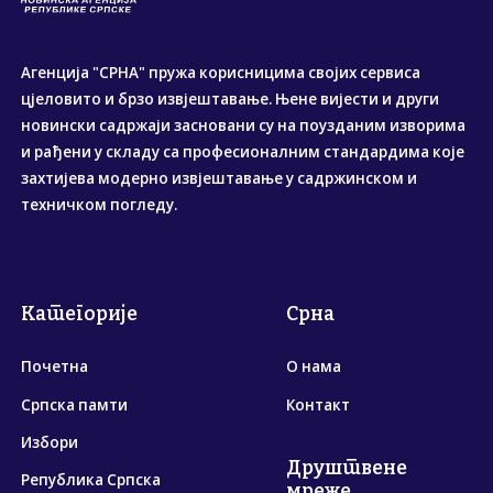
Агенција "СРНА" пружа корисницима својих сервиса
цјеловито и брзо извјештавање. Њене вијести и други
новински садржаји засновани су на поузданим изворима
и рађени у складу са професионалним стандардима које
захтијева модерно извјештавање у садржинском и
техничком погледу.
Категорије
Срна
Почетна
О нама
Српска памти
Контакт
Избори
Друштвене
Република Српска
мреже