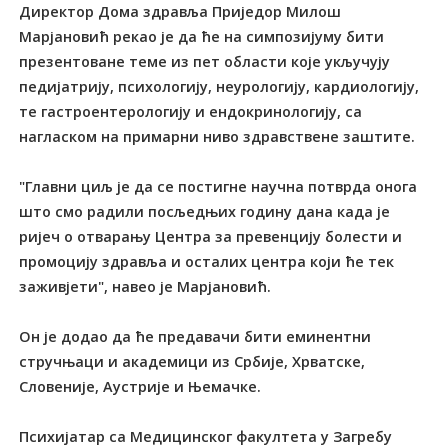
Директор Дома здравља Приједор Милош
Марјановић рекао је да ће на симпозијуму бити
презентоване теме из пет области које укључују
педијатрију, психологију, неурологију, кардиологију,
те гастроентерологију и ендокринологију, са
нагласком на примарни ниво здравствене заштите.
"Главни циљ је да се постигне научна потврда онога
што смо радили посљедњих годину дана када је
ријеч о отварању Центра за превенцију болести и
промоцију здравља и осталих центра који ће тек
заживјети", навео је Марјановић.
Он је додао да ће предавачи бити еминентни
стручњаци и академици из Србије, Хрватске,
Словеније, Аустрије и Њемачке.
Психијатар са Медицинског факултета у Загребу