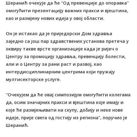
Шеранић очекује да ће "Од превенције до опоравка"
омогућити презентацију важних пракси и вјештина,
као и размјену нових идеја у овој области.
Он је истакао да је приједорски Дом здравља
заједно са још пар здравствених установа претеча у
оквиру такве врсте организације када је ријеч о
Центру за промоцију здравља, превенцију болести,
али и о Центру за рани раст и развој, као
интердисциплинарним центрима који пружају
мултисекторске услуге.
"Очекујем да ће овај симпозијум омогућити колегама
да, осим значајних пракси и вјештина које имају и
које ће размјењивати на скупу, добију и неке нове
идеје, прије свега од гостију из региона", поручио је
Шеранић.