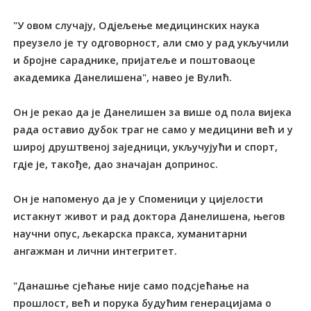
"У овом случају, Одјељење медицинских наука
преузело је ту одговорност, али смо у рад укључили
и бројне сараднике, пријатеље и поштоваоце
академика Данелишена", навео је Вулић.
Он је рекао да је Данелишен за више од пола вијека
рада оставио дубок траг не само у медицини већ и у
широј друштвеној заједници, укључујући и спорт,
гдје је, такође, дао значајан допринос.
Он је напоменуо да је у Споменици у цијелости
истакнут живот и рад доктора Данелишена, његов
научни опус, љекарска пракса, хуманитарни
ангажман и лични интегритет.
"Данашње сјећање није само подсјећање на
прошлост, већ и порука будућим генерацијама о