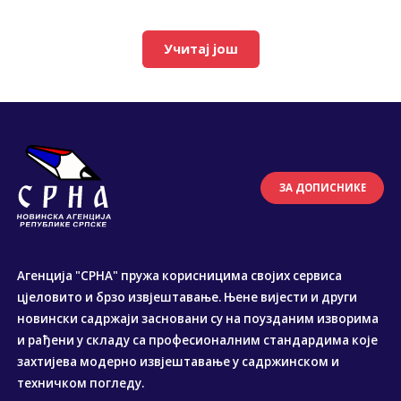
Учитај још
ЗА ДОПИСНИКЕ
Агенција "СРНА" пружа корисницима својих сервиса
цјеловито и брзо извјештавање. Њене вијести и други
новински садржаји засновани су на поузданим изворима
и рађени у складу са професионалним стандардима које
захтијева модерно извјештавање у садржинском и
техничком погледу.