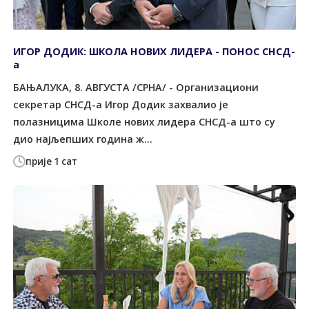
ИГОР ДОДИК: ШКОЛА НОВИХ ЛИДЕРА - ПОНОС СНСД-
а
БАЊАЛУКА, 8. АВГУСТА /СРНА/ - Организациони
секретар СНСД-а Игор Додик захвалио је
полазницима Школе нових лидера СНСД-а што су
дио најљепших година ж...
прије 1 сат