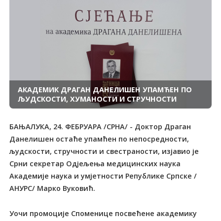
АКАДЕМИК ДРАГАН ДАНЕЛИШЕН УПАМЋЕН ПО
ЉУДСКОСТИ, ХУМАНОСТИ И СТРУЧНОСТИ
БАЊАЛУКА, 24. ФЕБРУАРА /СРНА/ - Доктор Драган
Данелишен остаће упамћен по непосредности,
људскости, стручности и свестраности, изјавио је
Срни секретар Одјељења медицинских наука
Академије наука и умјетности Републике Српске /
АНУРС/ Марко Вуковић.
Уочи промоције Споменице посвећене академику