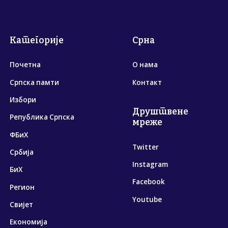
Категорије
Срна
Почетна
О нама
Српска памти
Контакт
Избори
Друштвене
Република Српска
мреже
ФБиХ
Twitter
Србија
Instagram
БиХ
Facebook
Регион
Youtube
Свијет
Економија