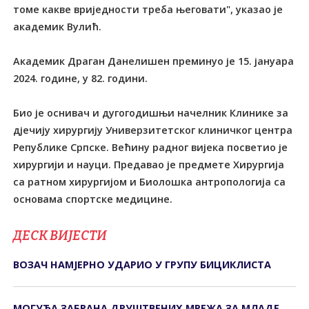
томе какве вриједности треба његовати", указао је
академик Вулић.
Академик Драган Данелишен преминуо је 15. јануара
2024. године, у 82. години.
Био је оснивач и дугогодишњи начелник Клинике за
дјечију хирургију Универзитетског клиничког центра
Републике Српске. Већину радног вијека посветио је
хирургији и науци. Предавао је предмете Хирургија
са ратном хирургијом и Биолошка антропологија са
основама спортске медицине.
ДЕСК ВИЈЕСТИ
ВОЗАЧ НАМЈЕРНО УДАРИО У ГРУПУ БИЦИКЛИСТА
МОГУЋА ЗАБРАНА ДРУШТВЕНИХ МРЕЖА ЗА МЛАДЕ