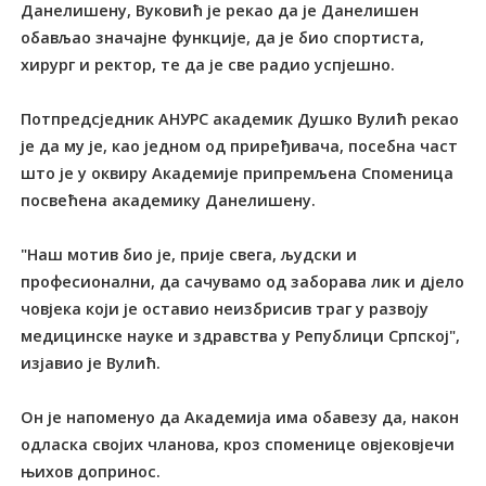
Данелишену, Вуковић је рекао да је Данелишен
обављао значајне функције, да је био спортиста,
хирург и ректор, те да је све радио успјешно.
Потпредсједник АНУРС академик Душко Вулић рекао
је да му је, као једном од приређивача, посебна част
што је у оквиру Академије припремљена Споменица
посвећена академику Данелишену.
"Наш мотив био је, прије свега, људски и
професионални, да сачувамо од заборава лик и дјело
човјека који је оставио неизбрисив траг у развоју
медицинске науке и здравства у Републици Српској",
изјавио је Вулић.
Он је напоменуо да Академија има обавезу да, након
одласка својих чланова, кроз споменице овјековјечи
њихов допринос.