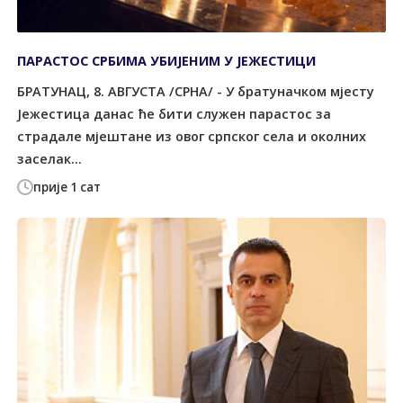
ПАРАСТОС СРБИМА УБИЈЕНИМ У ЈЕЖЕСТИЦИ
БРАТУНАЦ, 8. АВГУСТА /СРНА/ - У братуначком мјесту
Јежестица данас ће бити служен парастос за
страдале мјештане из овог српског села и околних
заселак...
прије 1 сат