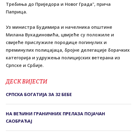
Требиња до Приједора и Новог Града", прича
Паприца.
Уз министра Будимира и начелника општине
Милана Вукадиновића, цвијеће су положиле и
свијеће прислужиле породице погинулих и
преминулих полицајаца, бројне делегације борачких
категорија и удружења полицијских ветерана из
Српске и Србије.
ДЕСК ВИЈЕСТИ
СРПСКА БОГАТИЈА ЗА 32 БЕБЕ
НА ВЕЋИНИ ГРАНИЧНИХ ПРЕЛАЗА ПОЈАЧАН
САОБРАЋАЈ