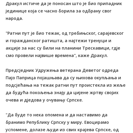
Дракул истиче да је поносан што је био припадник
јединице која се часно борила за одбрану свог
народа.
"Ратни пут је био тежак, од требињског, сарајевског
и горажданског ратишта, а најтежи тренуци и
акције за нас су били на планини Трескавици, гдје
смо провели највише времена", каже Дракул.
Предсједник Удружења ветерана Деветог одреда
Пајо Паприца појашњава да су њихова окупљања и
подсјећања на тежак ратни пут проистекла из жеље
да будућа покољења знају да цијене жртву својих
очева и дједова у очувању Српске.
"Да буде то нека опомена и да наставимо да
бранимо Републику Српску у миру. Евоцирамо
успомене, долазе људи из свих крајева Српске, од