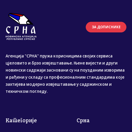
ЗА ДОПИСНИКЕ
Агенција "СРНА" пружа корисницима својих сервиса
цјеловито и брзо извјештавање. Њене вијести и други
новински садржаји засновани су на поузданим изворима
и рађени у складу са професионалним стандардима које
захтијева модерно извјештавање у садржинском и
техничком погледу.
Категорије
Срна