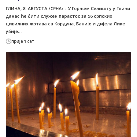
ГЛИНА, 8. АВГУСTА /СРНА/ - У Горњем Селишту у Глини
данас ће бити служен парастос за 56 српских
цивилних жртава са Кордуна, Баније и дијела Лике
убије...
прије 1 сат