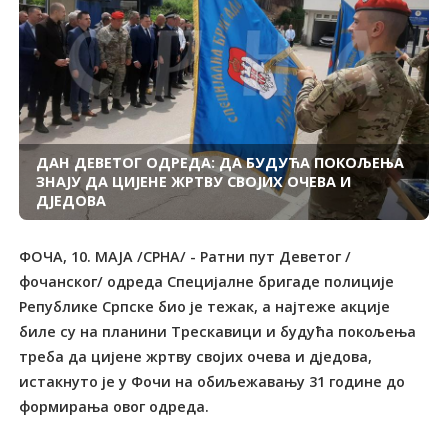
ДАН ДЕВЕТОГ ОДРЕДА: ДА БУДУЋА ПОКОЉЕЊА
ЗНАЈУ ДА ЦИЈЕНЕ ЖРТВУ СВОЈИХ ОЧЕВА И
ДЈЕДОВА
ФОЧА, 10. МАЈА /СРНА/ - Ратни пут Деветог /
фочанског/ одреда Специјалне бригаде полиције
Републике Српске био је тежак, а најтеже акције
биле су на планини Трескавици и будућа покољења
треба да цијене жртву својих очева и дједова,
истакнуто је у Фочи на обиљежавању 31 године до
формирања овог одреда.