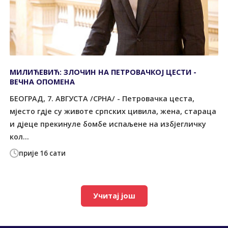
МИЛИЋЕВИЋ: ЗЛОЧИН НА ПЕТРОВАЧКОЈ ЦЕСТИ -
ВЕЧНА ОПОМЕНА
БЕОГРАД, 7. АВГУСТА /СРНА/ - Петровачка цеста,
мјесто гдје су животе српских цивила, жена, стараца
и дјеце прекинуле бомбе испаљене на избјегличку
кол...
прије 16 сати
Учитај још