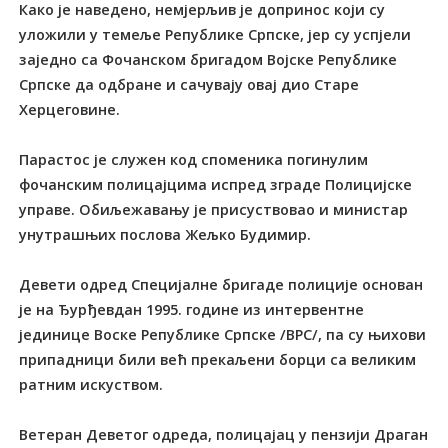
Како је наведено, немјерљив је допринос који су
уложили у темеље Републике Српске, јер су успјели
заједно са Фочанском бригадом Војске Републике
Српске да одбране и сачувају овај дио Старе
Херцеговине.
Парастос је служен код споменика погинулим
фочанским полицајцима испред зграде Полицијске
управе. Обиљежавању је присуствовао и министар
унутрашњих послова Жељко Будимир.
Девети одред Специјалне бригаде полиције основан
је на Ђурђевдан 1995. године из интервентне
јединице Воске Републике Српске /ВРС/, па су њихови
припадници били већ прекаљени борци са великим
ратним искуством.
Ветеран Деветог одреда, полицајац у пензији Драган