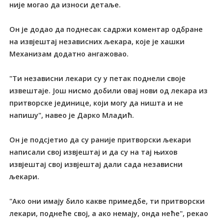
није могао да износи детаље.
Он је додао да поднесак садржи коментар одбране
на извјештај независних љекара, које је хашки
Механизам додатно ангажовао.
"Tи независни лекари су у петак поднели своје
извештаје. Још нисмо добили овај нови од лекара из
притворске јединице, који могу да ништа и не
напишу", навео је Дарко Младић.
Он је подсјетио да су раније притворски љекари
написали свој извјештај и да су на тај њихов
извјештај свој извјештај дали сада независни
љекари.
"Ако они имају било какве примедбе, ти притворски
лекари, поднеће свој, а ако немају, онда неће", рекао