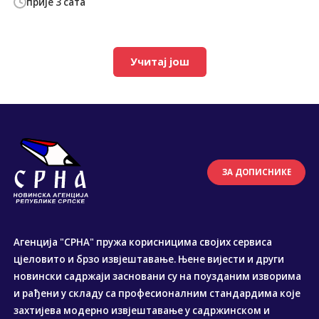
прије 3 сата
Учитај још
ЗА ДОПИСНИКЕ
Агенција "СРНА" пружа корисницима својих сервиса
цјеловито и брзо извјештавање. Њене вијести и други
новински садржаји засновани су на поузданим изворима
и рађени у складу са професионалним стандардима које
захтијева модерно извјештавање у садржинском и