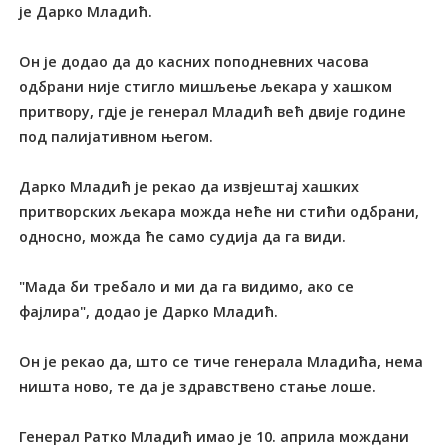
је Дарко Младић.
Он је додао да до касних поподневних часова
одбрани није стигло мишљење љекара у хашком
притвору, гдје је генерал Младић већ двије године
под палијативном његом.
Дарко Младић је рекао да извјештај хашких
притворских љекара можда неће ни стићи одбрани,
односно, можда ће само судија да га види.
"Мада би требало и ми да га видимо, ако се
фајлира", додао је Дарко Младић.
Он је рекао да, што се тиче генерала Младића, нема
ништа ново, те да је здравствено стање лоше.
Генерал Ратко Младић имао је 10. априла мождани