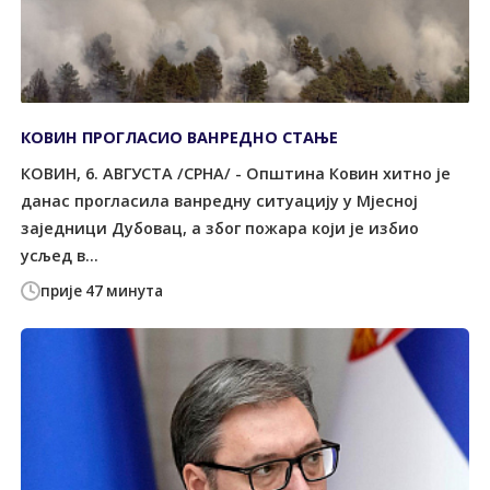
КОВИН ПРОГЛАСИО ВАНРЕДНО СТАЊЕ
КОВИН, 6. АВГУСТА /СРНА/ - Општина Ковин хитно је
данас прогласила ванредну ситуацију у Мјесној
заједници Дубовац, а због пожара који је избио
усљед в...
прије 47 минута