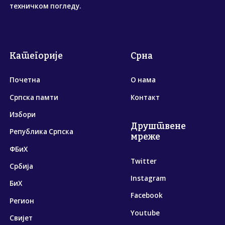
техничком погледу.
Категорије
Срна
Почетна
О нама
Српска памти
Контакт
Избори
Друштвене
Република Српска
мреже
ФБиХ
Twitter
Србија
Instagram
БиХ
Facebook
Регион
Youtube
Свијет