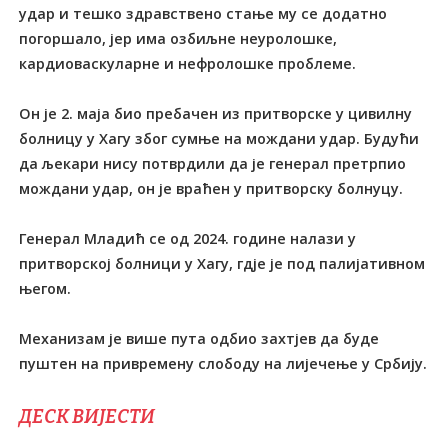
удар и тешко здравствено стање му се додатно
погоршало, јер има озбиљне неуролошке,
кардиоваскуларне и нефролошке проблеме.
Он је 2. маја био пребачен из притворске у цивилну
болницу у Хагу због сумње на мождани удар. Будући
да љекари нису потврдили да је генерал претрпио
мождани удар, он је враћен у притворску болнуцу.
Генерал Младић се од 2024. године налази у
притворској болници у Хагу, гдје је под палијативном
његом.
Механизам је више пута одбио захтјев да буде
пуштен на привремену слободу на лијечење у Србију.
ДЕСК ВИЈЕСТИ