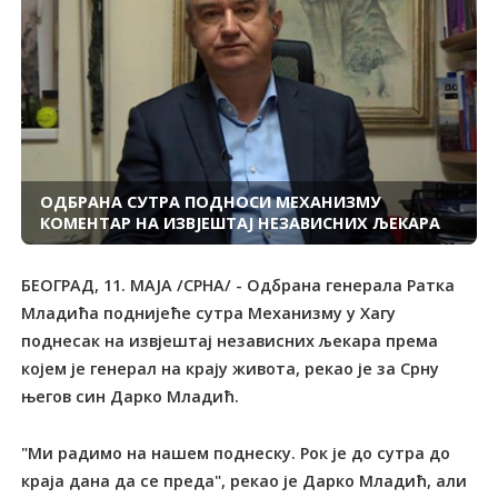
ОДБРАНА СУTРА ПОДНОСИ МЕХАНИЗМУ
КОМЕНTАР НА ИЗВЈЕШTАЈ НЕЗАВИСНИХ ЉЕКАРА
БЕОГРАД, 11. МАЈА /СРНА/ - Одбрана генерала Ратка
Младића поднијеће сутра Механизму у Хагу
поднесак на извјештај независних љекара према
којем је генерал на крају живота, рекао је за Срну
његов син Дарко Младић.
"Ми радимо на нашем поднеску. Рок је до сутра до
краја дана да се преда", рекао је Дарко Младић, али