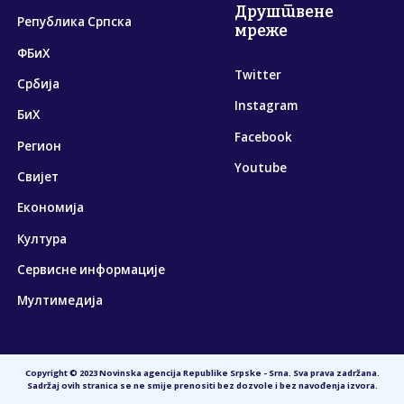
Друштвене
Република Српска
мреже
ФБиХ
Twitter
Србија
Instagram
БиХ
Facebook
Регион
Youtube
Свијет
Економија
Култура
Сервисне информације
Мултимедија
Copyright © 2023 Novinska agencija Republike Srpske - Srna. Sva prava zadržana.
Sadržaj ovih stranica se ne smije prenositi bez dozvole i bez navođenja izvora.