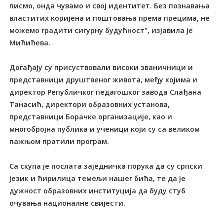
писмо, онда чувамо и свој идентитет. Без познавања
властитих коријена и поштовања према прецима, не
можемо градити сигурну будућност", изјавила је
Мићићева.
Догађају су присуствовали високи званичници и
представници друштвеног живота, међу којима и
директор Републичког педагошког завода Слађана
Танасић, директори образовних установа,
представници Борачке организације, као и
многобројна публика и ученици који су са великом
пажњом пратили програм.
Са скупа је послата заједничка порука да су српски
језик и ћирилица темељи нашег бића, те да је
дужност образовних институција да буду стуб
очувања националне свијести.