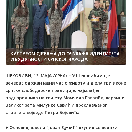
КУЛTУРОМ СЈЕЋАЊА ДО ОЧУВАЊА ИДЕНTИTЕTА
И БУДУЋНОСTИ СРПСКОГ НАРОДА
ШЕКОВИЋИ, 12. МАЈА /СРНА/ – У Шековићима је
вечерас одржан јавни час о животу и дјелу три иконе
српске слободарске традиције: најмлађег
поднаредника на свијету Момчила Гаврића, хероине
Великог рата Милунке Савић и прослављеног
стратега војводе Петра Бојовића.
У Основној школи "Јован Дучић" окупио се велики