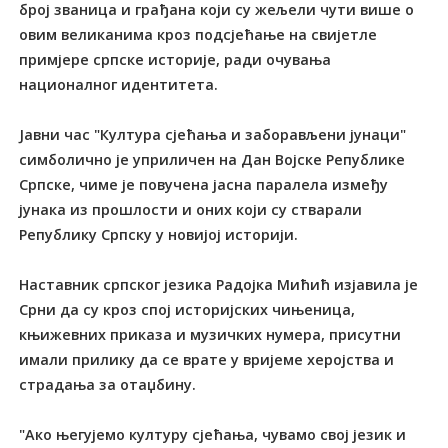
број званица и грађана који су жељели чути више о
овим великанима кроз подсјећање на свијетле
примјере српске историје, ради очувања
националног идентитета.
Јавни час "Култура сјећања и заборављени јунаци"
симболично је уприличен на Дан Војске Републике
Српске, чиме је повучена јасна паралела између
јунака из прошлости и оних који су стварали
Републику Српску у новијој историји.
Наставник српског језика Радојка Мићић изјавила је
Срни да су кроз спој историјских чињеница,
књижевних приказа и музичких нумера, присутни
имали прилику да се врате у вријеме херојства и
страдања за отаџбину.
"Ако његујемо културу сјећања, чувамо свој језик и