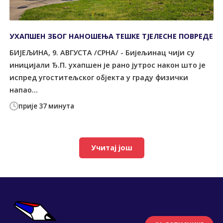
УХАПШЕН ЗБОГ НАНОШЕЊА ТЕШКЕ ТЈЕЛЕСНЕ ПОВРЕДЕ
БИЈЕЉИНА, 9. АВГУСТА /СРНА/ - Бијељинац чији су
иницијали Ђ.П. ухапшен је рано јутрос након што је
испред угоститељског објекта у граду физички
напао...
прије 37 минута
Учитај још