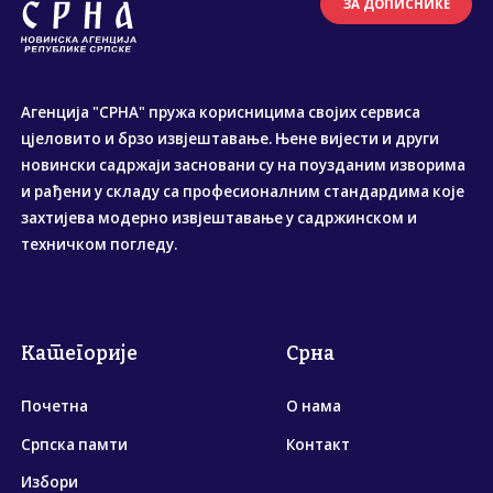
ЗА ДОПИСНИКЕ
Агенција "СРНА" пружа корисницима својих сервиса
цјеловито и брзо извјештавање. Њене вијести и други
новински садржаји засновани су на поузданим изворима
и рађени у складу са професионалним стандардима које
захтијева модерно извјештавање у садржинском и
техничком погледу.
Категорије
Срна
Почетна
О нама
Српска памти
Контакт
Избори