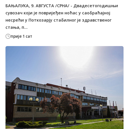
БАЊАЛУКА, 9. АВГУСТА /СРНА/ - Двадесетогодишњи
сувозач који је повријеђен ноћас у саобраћајној
несрећи у Поткозарју стабилног је здравственог
стања, п...
прије 1 сат