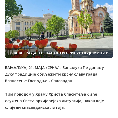
СЛАВА ГРАДА, СВЕЧАНОСТИ ПРИСУСТВУЈЕ МИНИЋ
БАЊАЛУКА, 21. МАЈА /СРНА/ - Бањалука ће данас у
духу традиције обиљежити крсну славу града
Вазнесење Господње - Спасовдан.
Тим поводом у Храму Христа Спаситеља биће
служена Света архијерејска литургија, након које
слиједи спасовданска литија.