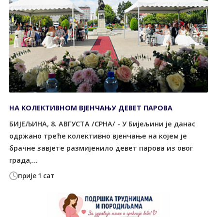
НА КОЛЕКТИВНОМ ВЈЕНЧАЊУ ДЕВЕТ ПАРОВА
БИЈЕЉИНА, 8. АВГУСТА /СРНА/ - У Бијељини је данас
одржано треће колективно вјенчање на којем је
брачне завјете размијенило девет парова из овог
града,...
прије 1 сат