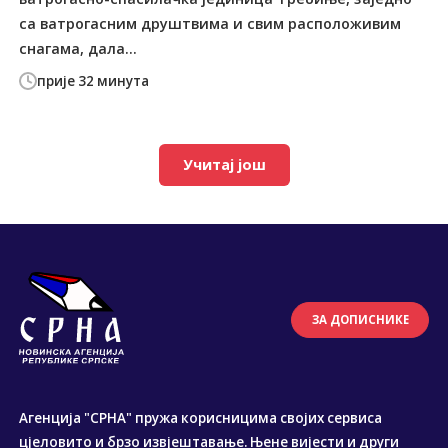
са ватрогасним друштвима и свим расположивим
снагама, дала...
прије 32 минута
Учитај још
ЗА ДОПИСНИКЕ
Агенција "СРНА" пружа корисницима својих сервиса
цјеловито и брзо извјештавање. Њене вијести и други