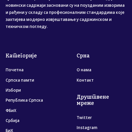
новински садржаји засновани су на поузданим изворима
и рађени у складу са професионалним стандардима које
захтијева модерно извјештавање у садржинском и
техничком погледу.
Категорије
Срна
Почетна
О нама
Српска памти
Контакт
Избори
Друштвене
Република Српска
мреже
ФБиХ
Twitter
Србија
Instagram
БиХ