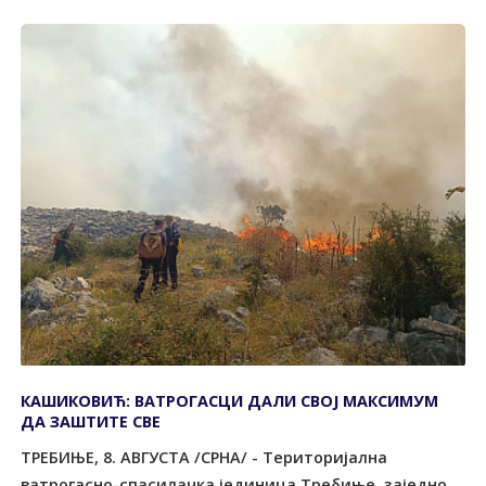
КАШИКОВИЋ: ВАТРОГАСЦИ ДАЛИ СВОЈ МАКСИМУМ
ДА ЗАШТИТЕ СВЕ
ТРЕБИЊЕ, 8. АВГУСТА /СРНА/ - Tериторијална
ватрогасно-спасилачка јединица Tребиње, заједно