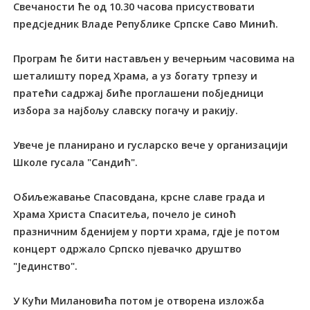
Свечаности ће од 10.30 часова присуствовати
предсједник Владе Републике Српске Саво Минић.
Програм ће бити настављен у вечерњим часовима на
шеталишту поред Храма, а уз богату трпезу и
пратећи садржај биће проглашени побједници
избора за најбољу славску погачу и ракију.
Увече је планирано и гусларско вече у организацији
Школе гусала "Сандић".
Обиљежавање Спасовдана, крсне славе града и
Храма Христа Спаситеља, почело је синоћ
празничним бденијем у порти храма, гдје је потом
концерт одржало Српско пјевачко друштво
"Јединство".
У Кући Милановића потом је отворена изложба