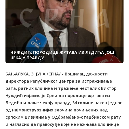
НУЖДИЋ: ПОРОДИЦЕ ЖРТАВА ИЗ ЛЕДИЋА ЈОШ
ЧЕКАЈУ ПРАВДУ
БАЊАЛУКА, 3. ЈУНА /СРНА/ - Вршилац дужности
директора Републичког центра за истраживање
рата, ратних злочина и тражење несталих Виктор
Нуждић изјавио је Срни да породице жртава из
Ледића и даље чекају правду, 34 године након једног
од најмонструознијих злочина почињених над
српским цивилима у Одбрамбено-отаџбинском рату
и нагласио да правосуђе које не кажњава злочинце