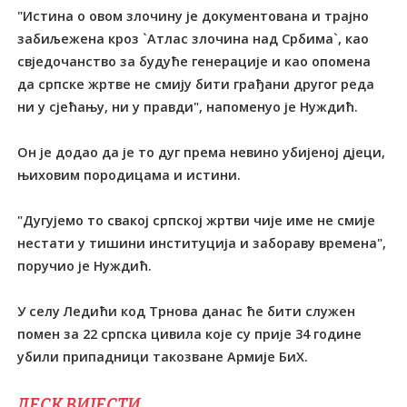
"Истина о овом злочину је документована и трајно
забиљежена кроз `Атлас злочина над Србима`, као
свједочанство за будуће генерације и као опомена
да српске жртве не смију бити грађани другог реда
ни у сјећању, ни у правди", напоменуо је Нуждић.
Он је додао да је то дуг према невино убијеној дјеци,
њиховим породицама и истини.
"Дугујемо то свакој српској жртви чије име не смије
нестати у тишини институција и забораву времена",
поручио је Нуждић.
У селу Ледићи код Трнова данас ће бити служен
помен за 22 српска цивила које су прије 34 године
убили припадници такозване Армије БиХ.
ДЕСК ВИЈЕСТИ