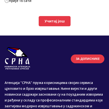
прије 16 сати
Учитај још
ЗА ДОПИСНИКЕ
Агенција "СРНА" пружа корисницима својих сервиса
цјеловито и брзо извјештавање. Њене вијести и други
новински садржаји засновани су на поузданим изворима
и рађени у складу са професионалним стандардима које
захтијева модерно извјештавање у садржинском и