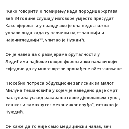
"Како говорити о помирењу када породице жртава
већ 34 године слушају изговоре умјесто пресуда?
Како вјеровати у правду ако је она недостижна
управо онда када су злочини најстрашнији и
најочигледнији?", упитао је Нуждић.
Он је навео да о размјерама бруталности у
Ледићима најбоље говоре форензички налази који
свједоче да су многе жртве пронађене обезглављене.
"Посебно потреса обдукциони записник за малог
Милуна Тешановића у којем је наведено да је смрт
наступила усљед разарања главе дјеловањем тупог,
тешког и замахнутог механичког оруђа", истакао је
Нуждић.
Он каже да то није само медицински налаз, веч