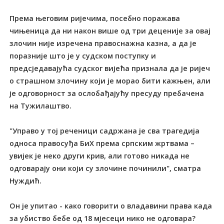
Према његовим ријечима, посебно поражава
чињеница да ни након више од три деценије за овај
злочин није изречена правоснажна казна, а да је
поразније што је у судском поступку и
предсједавајућа судског вијећа признала да је ријеч
о страшном злочину који је морао бити кажњен, али
је одговорност за ослобађајућу пресуду пребачена
на Тужилаштво.
"Управо у тој реченици садржана је сва трагедија
односа правосуђа БиХ према српским жртвама –
увијек је неко други крив, али готово никада не
одговарају они који су злочине починили", сматра
Нуждић.
Он је упитао - како говорити о владавини права када
за убиство бебе од 18 мјесеци нико не одговара?