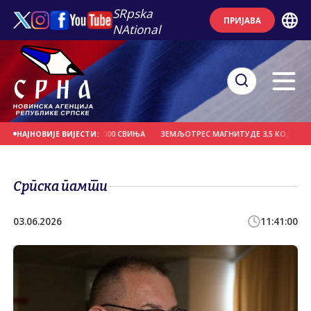
SRpska
ПРИЈАВА
NAtional
ЗГОРЈЕЛО ВИШЕ ОД 1.000 СВИЊА
ЗЕМЉОТРЕС МАГНИТУДЕ 3,5 КОД СЕЊА
НАЈНОВИЈЕ ВИЈЕСТИ:
Српска памти
03.06.2026
11:41:00