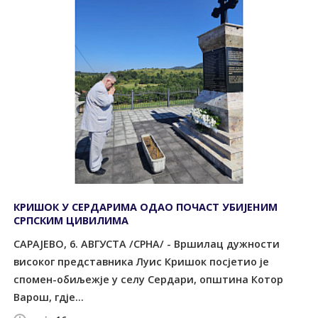
КРИШОК У СЕРДАРИМА ОДАО ПОЧАСТ УБИЈЕНИМ
СРПСКИМ ЦИВИЛИМА
САРАЈЕВО, 6. АВГУСТА /СРНА/ - Вршилац дужности
високог представника Луис Кришок посјетио је
спомен-обиљежје у селу Сердари, општина Котор
Варош, гдје...