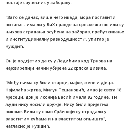
постаје саучесник у забораву.
"Зато се данас, више него икада, мора поставити
питање - има ли у БиХ правде за српске жртве или су
њихова страдања осуђена на заборав, прећуткивање
и институционалну равнодушност?", упитао је
Нуждић.
Он је подсјетио да су у Ледићима код Трнова на
најсвирепији начин убијена 22 српска цивила.
"Међу њима су били старци, мајке, жене и дјеца.
Најмлађа жртва, Милун Тешановић, имао је свега 18
мјесеци, док је Иконија Васић имала 92 године. Ти
људи нису носили оружје. Нису били пријетња
никоме. Били су само Срби који су страдали у
властитим кућама и на властитом огњишту",
нагласио је Нуждић.