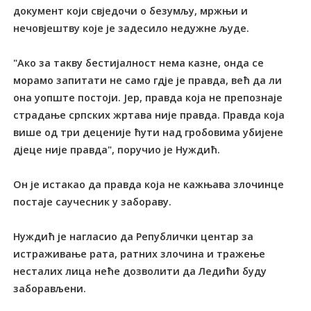
документ који свједочи о безумљу, мржњи и
нечовјештву које је задесило недужне људе.
"Ако за такву бестијалност нема казне, онда се
морамо запитати не само гдје је правда, већ да ли
она уопште постоји. Јер, правда која не препознаје
страдање српских жртава није правда. Правда која
више од три деценије ћути над гробовима убијене
дјеце није правда", поручио је Нуждић.
Он је истакао да правда која не кажњава злочинце
постаје саучесник у забораву.
Нуждић је нагласио да Републички центар за
истраживање рата, ратних злочина и тражење
несталих лица неће дозволити да Ледићи буду
заборављени.