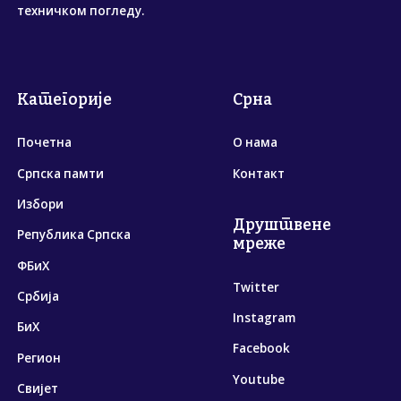
техничком погледу.
Категорије
Срна
Почетна
О нама
Српска памти
Контакт
Избори
Друштвене
Република Српска
мреже
ФБиХ
Twitter
Србија
Instagram
БиХ
Facebook
Регион
Youtube
Свијет