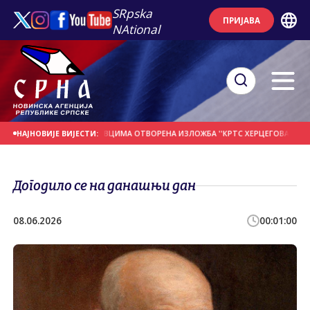
SRpska
ПРИЈАВА
NAtional
ДАН
У ПРЕБИЛОВЦИМА ОTВОРЕНА ИЗЛОЖБА ''КРTС ХЕРЦЕГОВАЧКИХ МУЧЕНИ
НАЈНОВИЈЕ ВИЈЕСТИ:
Догодило се на данашњи дан
08.06.2026
00:01:00