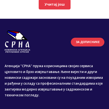
Учитај још
ЗА ДОПИСНИКЕ
Агенција "СРНА" пружа корисницима својих сервиса
цјеловито и брзо извјештавање. Њене вијести и други
новински садржаји засновани су на поузданим изворима
и рађени у складу са професионалним стандардима које
захтијева модерно извјештавање у садржинском и
техничком погледу.