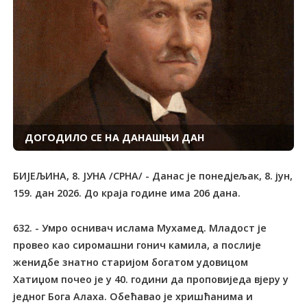
ДОГОДИЛО СЕ НА ДАНАШЊИ ДАН
БИЈЕЉИНА, 8. ЈУНА /СРНА/ - Данас је понедјељак, 8. јун,
159. дан 2026. До краја године има 206 дана.
632. - Умро оснивач ислама Мухамед. Младост је провео као сиромашни гонич камила, а послије женидбе знатно старијом богатом удовицом Хатиџом почео је у 40. години да проповиједа вјеру у једног Бога Алаха. Обећавао је хришћанима и Јеврејима мир и братску једнакост и убјеђивао сународнике да је ислам религија мира, толеранције и љубави. У почетку је имао мало присталица, па је 622. иселио из Меке у Медину, гдје је основао прву општину нових вјерника, такозвану Уму, надплеменску заједницу муслиманских вјерника. Након несуспјеха да придобије Јевреје у Медини за нову религију, са својим присталицама је опколио јеврејску четврт Медине и побио већину Јевреја који су се предали послије 14 дана опсаде, јер су остали без воде, а преживјеле протјерао. Тиме је уједно и стекао материјалну базу. Кад је 630. освојио Меку, послије вишегодишњег рата с промјенљивим успјехом, објавио је рат свим "невјерницима". 1695. - Умро холандски астроном, математичар и теоријски физичар Кристијан Хајгенс, који је 1655. открио тајну изгледа Сатурновог прстена посматраног са Земље и објаснио промјене тог изгледа током хелиоцентричног кретања Сатурна. Открио је и Сатурнов сателит Титан и тачно одредио трајање његове револуције. Закључио је да су меридијани Земље елиптични, спљоштени на половима, као посљедица ротације планете. Пронашао је законе судара тијела, поставио закон центрифугалне силе, засновао ундулациону теорију свјетлости, објаснио начин простирања свјетлости. Конструисао је 1657. часовник са секундарним клатном и увео га за мјерење времена при астрономским посматрањима. У сарадњи са братом конструисао је више астрономских дурбина великих жижних даљина. 1809. - Умро енглески политичар и писац Томас Пејн, отац америчке независности. Отишао је у Америку 1774. и у наредних десетак година је објавио низ списа, укључујући "Здрав разум" и "Кризу", којима је подстицао борбу америчких колониста против британске колонијалне управе. По повратку у Енглеску почетком деведестих година 18. вијека објавио је дјело "Права човјека", као одговор на оспоравање Француске револуције. Прогоњен, склонио се у Француску и постао члан Конвента. Једва је избјегао гиљотину зато што се успротивио погубљењу француског краља Луја Шеснаестог. У САД се вратио 1802, али је постао непопуларан због опозиције првом америчком предсједнику Џорџу Вашингтону. 1810. - Рођен њемачки композитор и музички писац Роберт Александер Шуман, један од најзначајнијих представника романтизма. Истакао се као лиричар и аутор клавирских минијатура. Основао је часопис " Неуе ЗеитсцхриФт Фур Мусик" у којем се одлучно борио против конзервативизма у музици. Његови концерти су образац раноромантичарске музике, оркестарска музика је продуховљена и експресивна, а соло пјесме одликује јединство тона и ријечи. Дјела: симфоније, "Концерт у а-молу за клавир и оркестар", концерти за клавир, концерти за виолончело, циклуси соло пјесама "Пјесникова љубав", "Љубав и живот жене", клавирске композиције "Карневал", "Симфонијске етиде", "Дјечије сцене". 1814. - Рођен енглески писац Чарлс Рид, чији је обимни историјски роман "Манастир и огњиште" надахнут списима и животом холанског хуманисте Еразма Ротердамског. Написао је више романа с "тезом", у којима је подвргао оштрој критици енглески казнени систем и злоупотребе у лудницама. Остала дјела: романи "Никад није сувише касно", "У готову", "Грифит Гонт". 1869. - Рођен амерички архитекта Френк Лојд Рајт, један од твораца модерне функционалне архитектуре. Први је у САД употријебио армирани бетон и индустријски грађевински материјал и снажно је утицао на савремену архитектуру. Конструисао је низ грађевина, укључујући Гугенхајмов музеј у Њујорку и хотел "Империјал" у Токију. 1871. - Аустроугарски цар Франц Јозеф Први објавио је одлуку о развојачењу Војне крајине, које је довршено 1873. 1874. - Умро индијански војсковођа Кочиз, поглавица апачког племена Чирикахуа, који је предводио отпор Индијанаца бијелим насељеницима и америчкој војсци на југозападу САД. Индијанци су под његовим вођством очајнички покушали да се одупру влади САД која је, ради овладавања сировинском базом и ширења тржишта, етнички чистила и отимала индијанску територију. 1876. - Умрла француска списатељица Жорж Санд, претеча феминизма, аутор сентименталних, социјалних и сеоских романа и прича. Оставила је и обимну преписку и мемоаре. Дјела: "Индијана", "Лелија", "Консуело", "Ђавоља бара", "Нахоче Франсоа", "Мала Фадета", "Она и он", "Маркиз д'Вимер", "Мајстори трубачи", "Историја мог живота". 1883. - Француска успоставила потпуну контролу над Тунисом, њеним протекторатом од 1881. 1916. - Рођен енглески биохемичар Френсис Хенри Комптон Крик, добитник Нобелове награде за медицину 1962. Разјаснио је структуру и облик молекула дезоксирибонуклеинских киселина и њихову улогу у преношењу насљедних особина. 1921. - Рођен индонезијски диктатор Сухарто, један од највећих масовних убица у свјетској историји, који је преузео власт послије неуспјелог државног удара у септембру 1965, за шта је оптужена Комунистичка партија Индонезије. У крвавим масовним репресалијама армије, изведеним уз благослов САД, којима је руководио као министар-командант копнених снага с веома широким овлашћењима, побијено је око 700.000 људи. У марту 1966. приморао је првог предсједника Индонезије Ахмеда Сукарна - оптуженог за попустљивост према комунистима - да извршну власт пренесе на војни врх, а у фебруару 1967. Сукарно је формално пренио сва овлашћења Сухарту, који је постао вршилац дужности шефа државе. Парламент под доминацијом армије у октобру 1967. прогласио га је премијером, а у марту 1968. је инаугурисан за предсједника Индонезије. Током владавине до маја 1998. - кад је принуђен на оставку под притиском студентских демонстрација и немира у којима је погинуло више од 500 људи - владао је аутократски и створио је систем у којем су цвјетали корупција и непотизам. Процијењено је да је с члановима најуже породице нагомилао богатство од 40 милијарди долара. 1929. - Маргарет Бондфилд постављена за министра рада, поставши прва жена члан владе у британској историји. 1937. - У Београду одржане антифашистичке демонстрације радника и студената поводом доласка шефа њемачке дипломатије Константина фон Нојрата, током којих је полиција ухапсила многе демонстранте. Нојрат је посјетио Мађарску, Југославију и Бугарску да би ојачао њемачки утицај и зближио Југославију и Мађарску ради изоловања Чехословачке. 1940. - Њемачке крстарице "Шарнхорст" и "Гнајсенау" у Другом свјетском рату у мору наспрам сјеверних обала Норвешке потопиле британски носач авиона "Глоријус" и разараче "Ардент" и "Акаста", усмртивши више од 1.500 људи. 1941. - Британске снаге и јединице Слободне Француске у Другом свјетском рату извршиле инвазију Сирије да би спријечиле оснивање база Сила осовине. У борбама с трупама француског квислинга Анрија Филипа Петена из строја је избачено 4.600 Британаца, али је одбрана Суецког канала помјерена за око 400 километара на сјевер. 1942. - Јапанске подморнице у Другом свјетском рату бомбардовале највећи аустралијски град Сиднеј. 1943. - Умро српски математичар Михаило Петровић, оснивач београдске математичке школе, професор Универзитета у Београду, члан Српске краљевске академије и многих иностраних академија наука. Као дјечак је научио рибарски занат код београдског аласа Гашпара Чукље, потом положио мајсторски испит рибарског еснафа и тако добио надимак "Мика Алас". Написао је више од 400 радова из теоријске и примијењене математике, математичке физике и хемије, механике, геометрије и опште феноменологије. Творац је математичке феноменологије, теорије математичких спектара која је практично примијењена у астрономским, статистичким и другим израчунавањима и веома је допринио математичкој анализи, посебно теорији диференцијалних једначина и теорији функција. Дјела: "Квалитативна интеграција диференцијалних једначина", "Елементи математичке феноменологије", "Феноменолошко пресликавање", "Предавања о математичким спектрима", путопис "Кроз поларну област", популарно написан роман "Јегуље". 1944. - Предсједник британске владе Винстон Черчил у Другом свјетском рату затражио од владе САД да пристане на подјелу интересних сфера на Балкану - Бугарска и Румунија биле су препуштене "совјетској надлежности", а Југославија "равноправно подијељена" на совјетску и британску "зону утицаја". 1946. - Умро њемачки писац Герхарт Хауптман, добитник Нобелове награде за књижевност 1912, чија је лирика у идеалистичком тону, а у драмама преовладава социјална проблематика из живота сиромашних у Шлезији. Написао је мноштво драма, есеја, афоризама, новела, путописних и аутобиографских књига. Дјела: "Ткачи", "Пред зору", "Луда у Христу Емануел Квинт", "Даброво крзно", "Ифигенија у Делфима", "Зимска балада", "Црвени пијетао", "Агамемнонова смрт", "Електра", "Превозник Хеншел", "Усамљени људи", "Свечаност мира", "Колега Крамптон", "Потопљено звоно", "А Пипа игра", "Роза Бернд", "Пацови", "Чувар пруге Тил". 1965. - Армија САД у Јужном Вијетнаму овлашћена да предузима офанзивне операције. 1973. - Фашистички диктатор Шпаније генералисимус Франсиско Франко предао премијерски положај адмиралу Луису Кареру Бланку, задржавши функцију шефа државе, пошто је претходно сам владао 34 године. 1986. - Упркос увјерљивим оптужбама за злочине које је као нацистички официр починио у Другом свјетском рату у Југославији и Грчкој, бивши генерални секретар УН Курт Валдхајм је изабран за предсједника Аустрије. 1991. - Званично саопштено да је у Заливском рату погинуло 100.000 Ирачана и 203 војника међународних снага, од којих 144 Американца. 1993. - У свом париском стану убијен Рене Буске, шеф француске полиције током нацистичке окупације земље у Другом свјетском рату. 1998. - Умро нигеријски генерал Сани Абача, чиме је послије више од четири године окончана његова владавина, а власт је преузео девети војни управљач у историји највеће афричке земље генерал Абдулсалам Абубакар. 2006. - На јарбол испред сједишта Уједињених нација у Њујорку подигнута српска заста