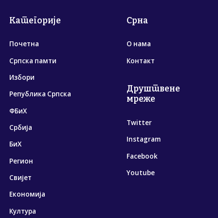
Категорије
Срна
Почетна
О нама
Српска памти
Контакт
Избори
Друштвене
Република Српска
мреже
ФБиХ
Twitter
Србија
Instagram
БиХ
Facebook
Регион
Youtube
Свијет
Економија
Култура