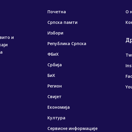
Почетна
О 
Српска памти
Ко
Избори
вито и
Д
Република Српска
жаји
са
ФБиХ
Tw
Србија
In
БиХ
Fa
Регион
Yo
Свијет
Економија
Култура
Сервисне информације