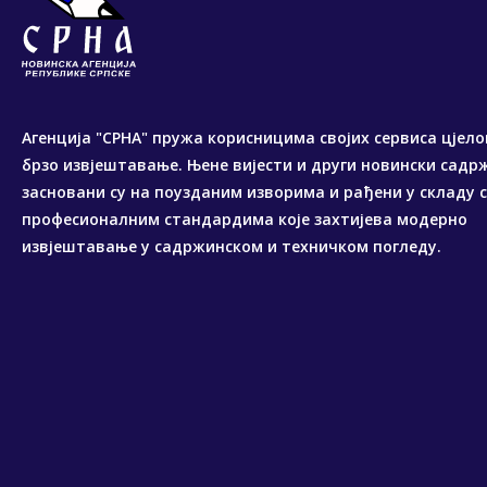
Агенција "СРНА" пружа корисницима својих сервиса цјело
брзо извјештавање. Њене вијести и други новински садр
засновани су на поузданим изворима и рађени у складу 
професионалним стандардима које захтијева модерно
извјештавање у садржинском и техничком погледу.