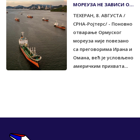
МОРЕУЗА НЕ ЗАВИСИ ОД
ПРЕГОВОРА СА ОМАНОМ
ТЕХЕРАН, 8. АВГУСТА /
СРНА-Ројтерс/ - Поновно
отварање Ормуског
мореуза није повезано
са преговорима Ирана и
Омана, већ је условљено
америчким прихвата...