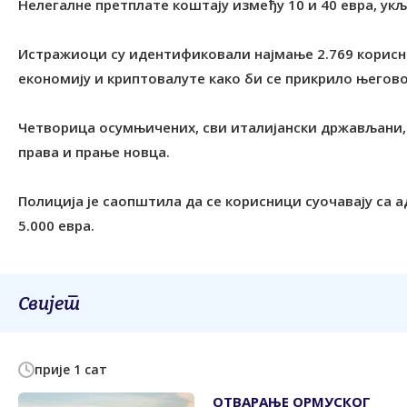
Нелегалне претплате коштају између 10 и 40 евра, ук
Истражиоци су идентификовали најмање 2.769 корисник
економију и криптовалуте како би се прикрило његово
Четворица осумњичених, сви италијански држављани, 
права и прање новца.
Полиција је саопштила да се корисници суочавају са 
5.000 евра.
Свијет
прије 1 сат
ОТВАРАЊЕ ОРМУСКОГ