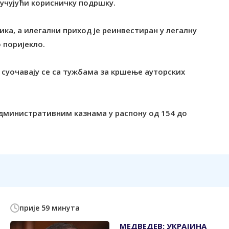
ључујући корисничку подршку.
а, а илегални приход је реинвестиран у легалну
 поријекло.
суочавају се са тужбама за кршење ауторских
административним казнама у распону од 154 до
прије 59 минута
МЕДВЕДЕВ: УКРАЈИНА