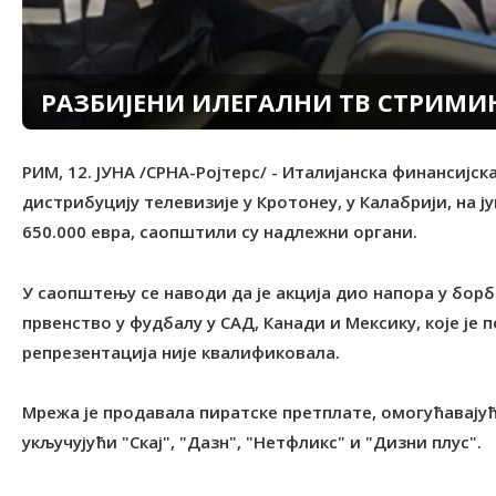
РАЗБИЈЕНИ ИЛЕГАЛНИ ТВ СТРИМИ
РИМ, 12. ЈУНА /СРНА-Ројтерс/ - Италијанска финансијск
дистрибуцију телевизије у Кротонеу, у Калабрији, на ј
650.000 евра, саопштили су надлежни органи.
У саопштењу се наводи да је акција дио напора у бор
првенство у фудбалу у САД, Канади и Мексику, које је п
репрезентација није квалификовала.
Мрежа је продавала пиратске претплате, омогућавају
укључујући "Скај", "Дазн", "Нетфликс" и "Дизни плус".