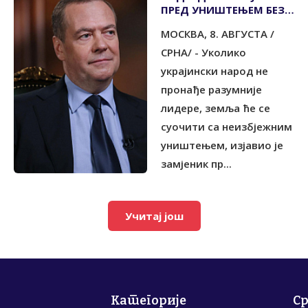
ПРЕД УНИШТЕЊЕМ БЕЗ
РАЗУМНИЈЕГ
МОСКВА, 8. АВГУСТА /
РУКОВОДСТВА
СРНА/ - Уколико
украјински народ не
пронађе разумније
лидере, земља ће се
суочити са неизбјежним
уништењем, изјавио је
замјеник пр...
Учитај још
Категорије
С