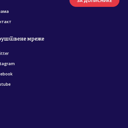
ЗА ДОПИСНИКЕ
нама
нтакт
руштвене мреже
itter
stagram
cebook
utube