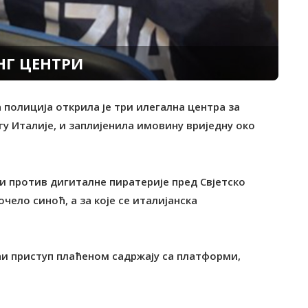
НГ ЦЕНТРИ
а полиција открила је три илегална центра за
угу Италије, и заплијенила имовину вриједну око
би против дигиталне пиратерије пред Свјетско
очело синоћ, а за које се италијанска
ћи приступ плаћеном садржају са платформи,