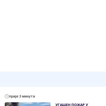
прије 3 минута
УГАШЕН ПОЖАР У