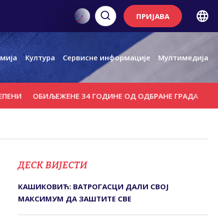
ПРИЈАВА
мија
Култура
Сервисне информације
Мултимедија
ОБИЉЕЖЕНЕ 34 ГОДИНЕ ОД ОДБРАНЕ ГРАДА
ОТВАРАЊ
ДЕСК ВИЈЕСТИ
КАШИКОВИЋ: ВАТРОГАСЦИ ДАЛИ СВОЈ
МАКСИМУМ ДА ЗАШТИТЕ СВЕ