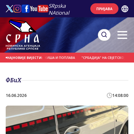
SRpska
ПРИЈАВА
NAtional
САНЕ ЗБОГ ОБИЛНИХ КИША И ПОПЛАВА
"СРБАДИЈА" НА СВЈЕТСКОЈ ХОРСКО
НАЈНОВИЈЕ ВИЈЕСТИ:
ФБиХ
16.06.2026
14:08:00