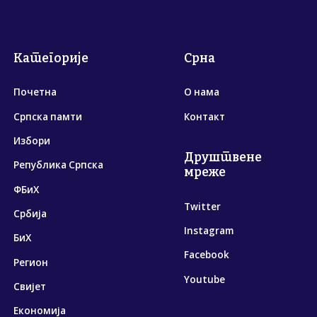
Категорије
Срна
Почетна
О нама
Српска памти
Контакт
Избори
Друштвене
Република Српска
мреже
ФБиХ
Twitter
Србија
Instagram
БиХ
Facebook
Регион
Youtube
Свијет
Економија