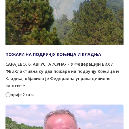
ПОЖАРИ НА ПОДРУЧЈУ КОЊИЦА И КЛАДЊА
САРАЈЕВО, 6. АВГУСТА /СРНА/ - У Федерацији БиХ /
ФБиХ/ активна су два пожара на подручју Коњица и
Кладња, објавила је Федерална управа цивилне
заштите.
прије 2 сата