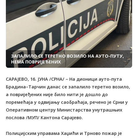
ЗАПАЛИЛО СЕ ТЕРЕТНО ВОЗИЛО НА АУТО-ПУТУ,
НЕМА ПОВРИЈЕЂЕНИХ
САРАЈЕВО, 16. ЈУНА /СРНА/ – На дионици ауто-пута
Брадина–Тарчин данас се запалило теретно возило,
а повријеђених није било нити је дошло до
поремећаја у одвијању саобраћаја, речено је Срни у
Оперативном центру Министарства унутрашњих
послова /МУП/ Кантона Сарајево.
Полицијским управама Хаџићи и Трново пожар је