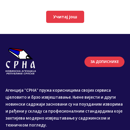
Учитај још
ЗА ДОПИСНИКЕ
Агенција "СРНА" пружа корисницима својих сервиса
цјеловито и брзо извјештавање. Њене вијести и други
новински садржаји засновани су на поузданим изворима
и рађени у складу са професионалним стандардима које
захтијева модерно извјештавање у садржинском и
техничком погледу.