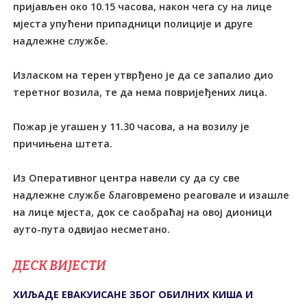
пријављен око 10.15 часова, након чега су на лице
мјеста упућени припадници полиције и друге
надлежне службе.
Изласком на терен утврђено је да се запалио дио
теретног возила, те да нема повријеђених лица.
Пожар је угашен у 11.30 часова, а на возилу је
причињена штета.
Из Оперативног центра навели су да су све
надлежне службе благовремено реаговале и изашле
на лице мјеста, док се саобраћај на овој дионици
ауто-пута одвијао несметано.
ДЕСК ВИЈЕСТИ
ХИЉАДЕ ЕВАКУИСАНЕ ЗБОГ ОБИЛНИХ КИША И