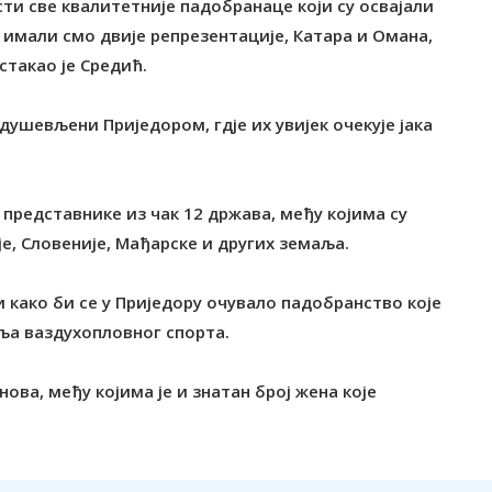
ти све квалитетније падобранаце који су освајали
мали смо двије репрезентације, Катара и Омана,
стакао је Средић.
душевљени Приједором, гдје их увијек очекује јака
 представнике из чак 12 држава, међу којима су
је, Словеније, Мађарске и других земаља.
 како би се у Приједору очувало падобранство које
ља ваздухопловног спорта.
ова, међу којима је и знатан број жена које