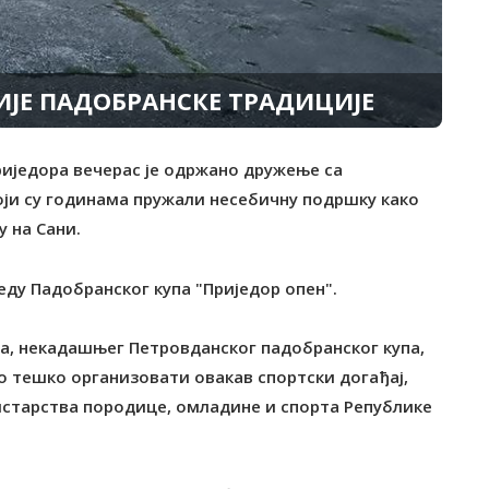
ИЈЕ ПАДОБРАНСКЕ ТРАДИЦИЈЕ
Приједора вечерас је одржано дружење са
и су годинама пружали несебичну подршку како
 на Сани.
реду Падобранског купа "Приједор опен".
, некадашњег Петровданског падобранског купа,
но тешко организовати овакав спортски догађај,
истарства породице, омладине и спорта Републике