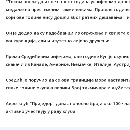
"Током посљедњих пет, шест година успијевамо довес
медаље на престижним такмичењима. Прошле године и
који ове године нису дошли због ратних дешавања", и
Он је додао да су падобранци из окружења и свијета о
конкуренција, али и изузетно лијепо дружење.
Према Средићевим ријечима, ове године Куп је окупио
скакачи из Канаде, Америке, Њемачке, Италије, Аустри
Средић је поручио да се ова традиција мора наставити
сваке године окупља велики број такмичара и љубите
Аеро-клуб "Приједор" данас поносно броји око 100 члан
активно учествују у раду клуба.