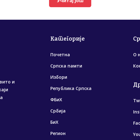
Учитај још
Категорије
С
Почетна
О 
Српска памти
Ко
Избори
вито и
Д
Република Српска
жаји
са
ФБиХ
Tw
Србија
In
БиХ
Fa
Регион
Yo