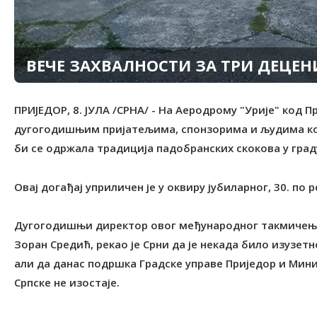
ВЕЧЕ ЗАХВАЛНОСТИ ЗА ТРИ ДЕЦЕН
ПРИЈЕДОР, 8. ЈУЛА /СРНА/ - На Аеродрому "Урије" код 
дугогодишњим пријатељима, спонзорима и људима кој
би се одржала традиција падобранских скокова у граду
Овај догађај уприличен је у оквиру јубиларног, 30. по 
Дугогодишњи директор овог међународног такмичења
Зоран Средић, рекао је Срни да је некада било изузет
али да данас подршка Градске управе Приједор и Мин
Српске не изостаје.