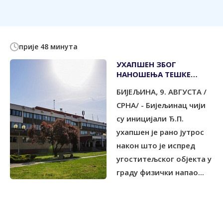
прије 48 минута
УХАПШЕН ЗБОГ
НАНОШЕЊА ТЕШКЕ
ТЈЕЛЕСНЕ ПОВРЕДЕ
БИЈЕЉИНА, 9. АВГУСТА /
СРНА/ - Бијељинац чији
су иницијали Ђ.П.
ухапшен је рано јутрос
након што је испред
угоститељског објекта у
граду физички напао...