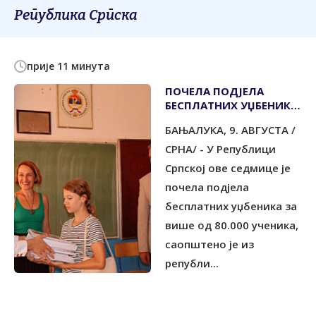
Република Српска
прије 11 минута
ПОЧЕЛА ПОДЈЕЛА
БЕСПЛАТНИХ УЏБЕНИКА
ЗА ВИШЕ ОД 80.000
БАЊАЛУКА, 9. АВГУСТА /
УЧЕНИКА
СРНА/ - У Републици
Српској ове седмице је
почела подјела
бесплатних уџбеника за
више од 80.000 ученика,
саопштено је из
републи...