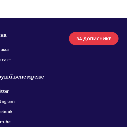
рна
ЗА ДОПИСНИКЕ
нама
нтакт
руштвене мреже
itter
stagram
cebook
utube