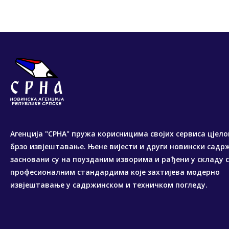
Агенција "СРНА" пружа корисницима својих сервиса цјело
брзо извјештавање. Њене вијести и други новински садр
засновани су на поузданим изворима и рађени у складу 
професионалним стандардима које захтијева модерно
извјештавање у садржинском и техничком погледу.