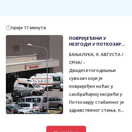
прије 17 минута
ПОВРИЈЕЂЕНИ У
НЕЗГОДИ У ПОТКОЗАРЈУ
СTАБИЛНОГ
БАЊАЛУКА, 9. АВГУСТА /
ЗДРАВСTВЕНОГ СTАЊА
СРНА/ -
Двадесетогодишњи
сувозач који је
повријеђен ноћас у
саобраћајној несрећи у
Поткозарју стабилног је
здравственог стања, п...