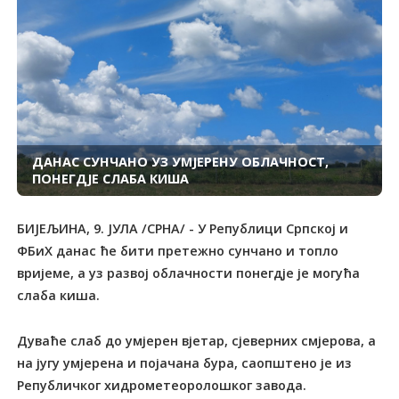
ДАНАС СУНЧАНО УЗ УМЈЕРЕНУ ОБЛАЧНОСТ,
ПОНЕГДЈЕ СЛАБА КИША
БИЈЕЉИНА, 9. ЈУЛА /СРНА/ - У Републици Српској и
ФБиХ данас ће бити претежно сунчано и топло
вријеме, а уз развој облачности понегдје је могућа
слаба киша.
Дуваће слаб до умјерен вјетар, сјеверних смјерова, а
на југу умјерена и појачана бура, саопштено је из
Републичког хидрометеоролошког завода.