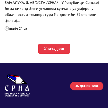
БАЊАЛУКА, 5. АВГУСТА /СРНА/ - У Републици Српској
ће за викенд бити углавном сунчано уз умјерену
облачност, а температура ће достићи 37 степени
Целзиј...
прије 21 сат
Учитај још
ЗА ДОПИСНИКЕ