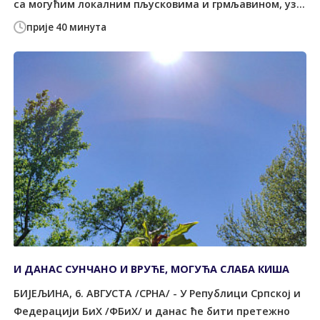
са могућим локалним пљусковима и грмљавином, уз...
прије 40 минута
И ДАНАС СУНЧАНО И ВРУЋЕ, МОГУЋА СЛАБА КИША
БИЈЕЉИНА, 6. АВГУСТА /СРНА/ - У Републици Српској и
Федерацији БиХ /ФБиХ/ и данас ће бити претежно