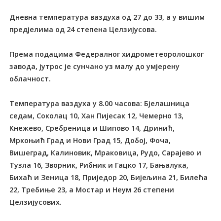
Дневна температура ваздуха од 27 до 33, а у вишим
предјелима од 24 степена Целзијусова.
Према подацима Федералног хидрометеоролошког
завода, јутрос је сунчано уз малу до умјерену
облачност.
Температура ваздуха у 8.00 часова: Бјелашница
седам, Соколац 10, Хан Пијесак 12, Чемерно 13,
Кнежево, Сребреница и Шипово 14, Дринић,
Мркоњић Град и Нови Град 15, Добој, Фоча,
Вишеград, Калиновик, Мраковица, Рудо, Сарајево и
Тузла 16, Зворник, Рибник и Гацко 17, Бањалука,
Бихаћ и Зеница 18, Приједор 20, Бијељина 21, Билећа
22, Требиње 23, а Мостар и Неум 26 степени
Целзијусових.