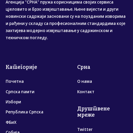
Агенција "СРНА" пружа корисницима својих сервиса
цјеловито и брзо извјештавање. Њене вијести и други
новински садржаји засновани су на поузданим изворима
и рађени у складу са професионалним стандардима које
захтијева модерно извјештавање у садржинском и
техничком погледу.
Категорије
Срна
Почетна
О нама
Српска памти
Контакт
Избори
Друштвене
Република Српска
мреже
ФБиХ
Twitter
Србија