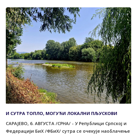
И СУТРА ТОПЛО, МОГУЋИ ЛОКАЛНИ ПЉУСКОВИ
САРАЈЕВО, 6. АВГУСТА /СРНА/ - У Републици Српској и
Федерацији БиХ /ФБиХ/ сутра се очекује наоблачење