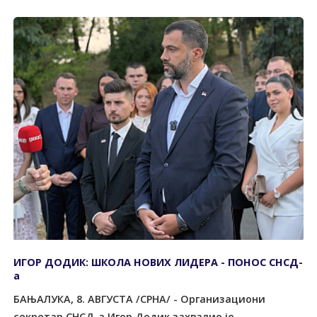
ИГОР ДОДИК: ШКОЛА НОВИХ ЛИДЕРА - ПОНОС СНСД-
а
БАЊАЛУКА, 8. АВГУСТА /СРНА/ - Организациони
секретар СНСД-а Игор Додик захвалио је