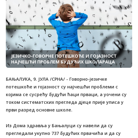
ЈЕЗИЧКО-ГОВОРНЕ ПОТЕШКОЋЕ И ГОЈАЗНОСТ
НАЈЧЕШЋИ ПРОБЛЕМ БУДУЋИХ ШКОЛАРАЦА
БАЊАЛУКА, 9. ЈУЛА /СРНА/ - Говорно-језичке
потешкоће и гојазност су најчешћи проблеми с
којима се сусрећу будући ћаци прваци, а уочени су
током систематских прегледа дјеце прије уписа у
први разред основне школе.
Из Дома здравља у Бањалуци су навели да су
прегледали укупно 737 будућих првачића и да су