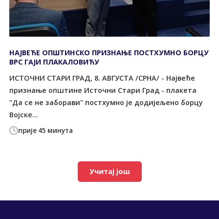
НАЈВЕЋЕ ОПШТИНСКО ПРИЗНАЊЕ ПОСТХУМНО БОРЦУ
ВРС ГАЈИ ПЛАКАЛОВИЋУ
ИСТОЧНИ СТАРИ ГРАД, 8. АВГУСТА /СРНА/ - Највеће
признање општине Источни Стари Град - плакета
"Да се не заборави" постхумно је додијељено борцу
Војске...
прије 45 минута
Учитај још