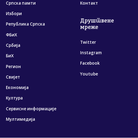
Српска памти
Контакт
Избори
Друштвене
Република Српска
мреже
ФБиХ
Twitter
Србија
Instagram
БиХ
Facebook
Регион
Youtube
Свијет
Економија
Култура
Сервисне информације
Мултимедија