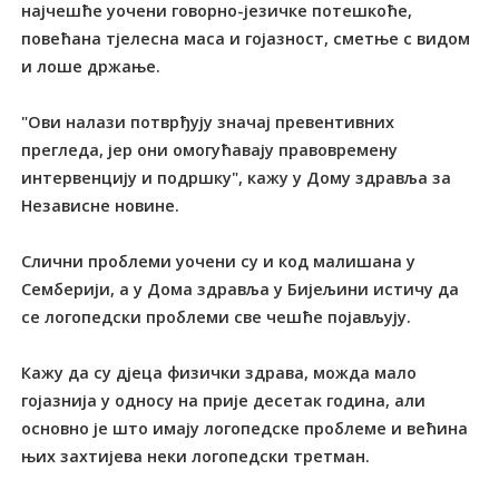
најчешће уочени говорно-језичке потешкоће,
повећана тјелесна маса и гојазност, сметње с видом
и лоше држање.
"Ови налази потврђују значај превентивних
прегледа, јер они омогућавају правовремену
интервенцију и подршку", кажу у Дому здравља за
Независне новине.
Слични проблеми уочени су и код малишана у
Семберији, а у Дома здравља у Бијељини истичу да
се логопедски проблеми све чешће појављују.
Кажу да су дјеца физички здрава, можда мало
гојазнија у односу на прије десетак година, али
основно је што имају логопедске проблеме и већина
њих захтијева неки логопедски третман.