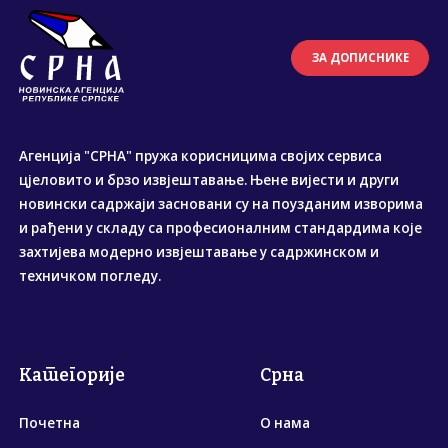
ЗА ДОПИСНИКЕ
Агенција "СРНА" пружа корисницима својих сервиса
цјеловито и брзо извјештавање. Њене вијести и други
новински садржаји засновани су на поузданим изворима
и рађени у складу са професионалним стандардима које
захтијева модерно извјештавање у садржинском и
техничком погледу.
Категорије
Срна
Почетна
О нама