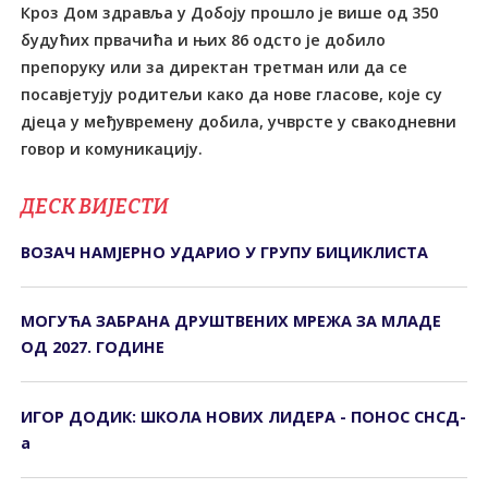
Кроз Дом здравља у Добоју прошло је више од 350
будућих првачића и њих 86 одсто је добило
препоруку или за директан третман или да се
посавјетују родитељи како да нове гласове, које су
дјеца у међувремену добила, учврсте у свакодневни
говор и комуникацију.
ДЕСК ВИЈЕСТИ
ВОЗАЧ НАМЈЕРНО УДАРИО У ГРУПУ БИЦИКЛИСТА
МОГУЋА ЗАБРАНА ДРУШТВЕНИХ МРЕЖА ЗА МЛАДЕ
ОД 2027. ГОДИНЕ
ИГОР ДОДИК: ШКОЛА НОВИХ ЛИДЕРА - ПОНОС СНСД-
а