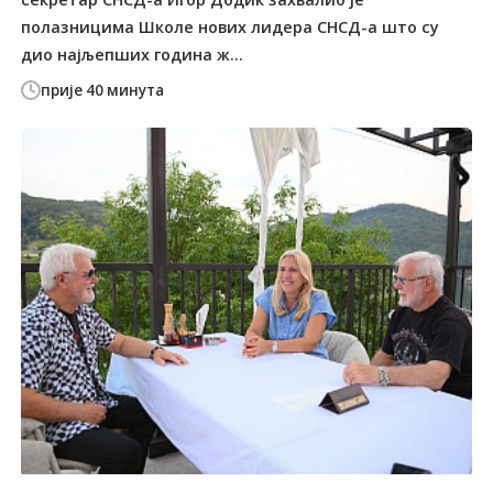
полазницима Школе нових лидера СНСД-а што су
дио најљепших година ж...
прије 40 минута