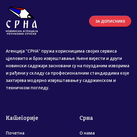
ЗА ДОПИСНИКЕ
Агенција "СРНА" пружа корисницима својих сервиса
цјеловито и брзо извјештавање. Њене вијести и други
новински садржаји засновани су на поузданим изворима
и рађени у складу са професионалним стандардима које
захтијева модерно извјештавање у садржинском и
техничком погледу.
Категорије
Срна
Почетна
О нама