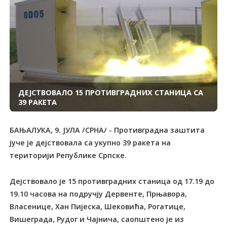
ДЕЈСТВОВАЛО 15 ПРОТИВГРАДНИХ СТАНИЦА СА
39 РАКЕТА
БАЊАЛУКА, 9. ЈУЛА /СРНА/ - Противградна заштита
јуче је дејствовала са укупно 39 ракета на
територији Републике Српске.
Дејствовало је 15 противградних станица од 17.19 до
19.10 часова на подручју Дервенте, Прњавора,
Власенице, Хан Пијеска, Шековића, Рогатице,
Вишеграда, Рудог и Чајнича, саопштено је из