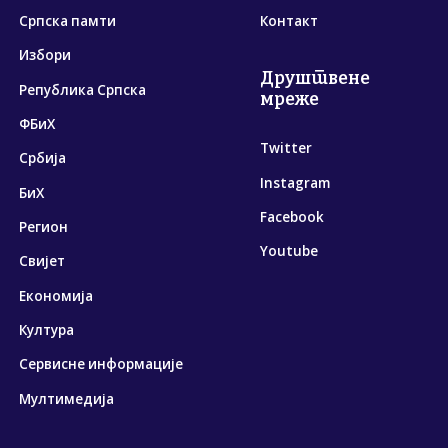
Српска памти
Контакт
Избори
Друштвене
Република Српска
мреже
ФБиХ
Twitter
Србија
Instagram
БиХ
Facebook
Регион
Youtube
Свијет
Економија
Култура
Сервисне информације
Мултимедија