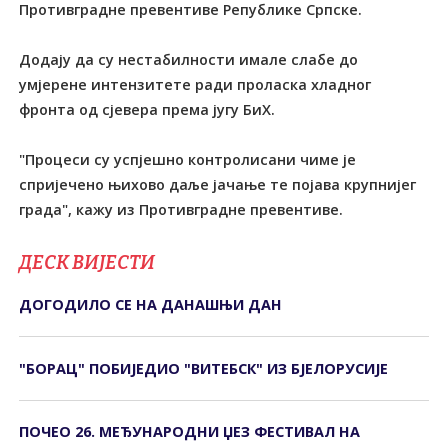
Противградне превентиве Републике Српске.
Додају да су нестабилности имале слабе до
умјерене интензитете ради проласка хладног
фронта од сјевера према југу БиХ.
"Процеси су успјешно контролисани чиме је
спријечено њихово даље јачање те појава крупнијег
града", кажу из Противградне превентиве.
ДЕСК ВИЈЕСТИ
ДОГОДИЛО СЕ НА ДАНАШЊИ ДАН
"БОРАЦ" ПОБИЈЕДИО "ВИТЕБСК" ИЗ БЈЕЛОРУСИЈЕ
ПОЧЕО 26. МЕЂУНАРОДНИ ЏЕЗ ФЕСТИВАЛ НА