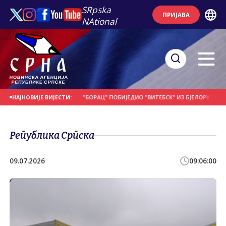
SRpska
ПРИЈАВА
NAtional
СЕ НА ДАНАШЊИ ДАН
"БОРАЦ" ПОБИЈЕДИО "ВИТЕБСК" ИЗ БЈЕЛОРУСИЈЕ
П
НАЈНОВИЈЕ ВИЈЕСТИ:
Република Српска
09.07.2026
09:06:00