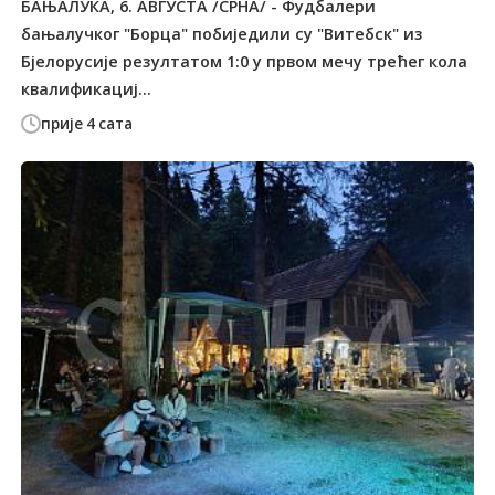
БАЊАЛУКА, 6. АВГУСТА /СРНА/ - Фудбалери
бањалучког "Борца" побиједили су "Витебск" из
Бјелорусије резултатом 1:0 у првом мечу трећег кола
квалификациј...
прије 4 сата