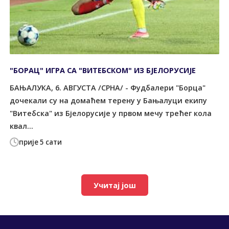
"БОРАЦ" ИГРА СА "ВИТЕБСКОМ" ИЗ БЈЕЛОРУСИЈЕ
БАЊАЛУКА, 6. АВГУСТА /СРНА/ - Фудбалери "Борца"
дочекали су на домаћем терену у Бањалуци екипу
"Витебска" из Бјелорусије у првом мечу трећег кола
квал...
прије 5 сати
Учитај још