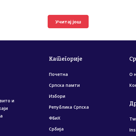
Учитај још
Категорије
С
Почетна
О 
Српска памти
Ко
Избори
вито и
Д
Република Српска
жаји
са
ФБиХ
Tw
Србија
In