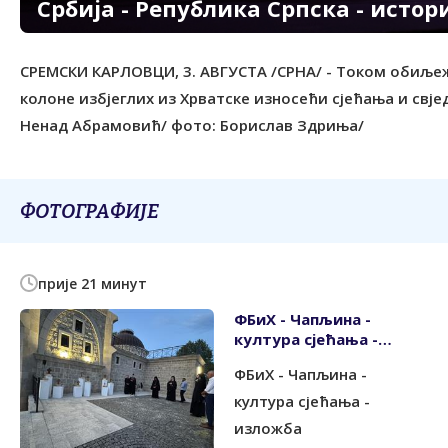
Србија - Република Српска - истор
СРЕМСКИ КАРЛОВЦИ, 3. АВГУСТА /СРНА/ - Током обиље
колоне избјеглих из Хрватске износећи сјећања и свј
Ненад Абрамовић/ фото: Борислав Здриња/
ФОТОГРАФИЈЕ
прије 21 минут
ФБиХ - Чапљина -
култура сјећања -
изложба
ФБиХ - Чапљина -
култура сјећања -
изложба