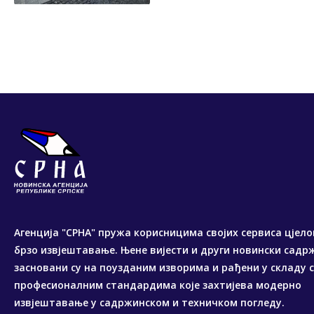
Агенција "СРНА" пружа корисницима својих сервиса цјело
брзо извјештавање. Њене вијести и други новински садр
засновани су на поузданим изворима и рађени у складу 
професионалним стандардима које захтијева модерно
извјештавање у садржинском и техничком погледу.