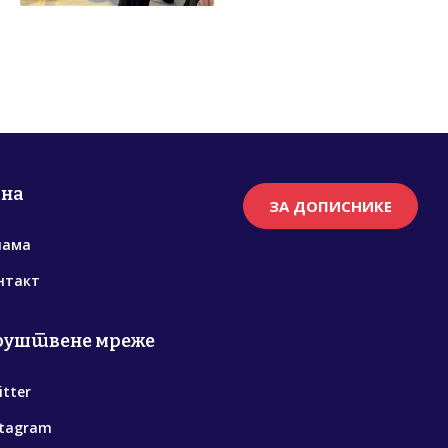
рна
ЗА ДОПИСНИКЕ
нама
нтакт
руштвене мреже
itter
stagram