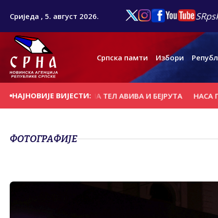
SRpsk
Сриједа , 5. август 2026.
Српска памти
Избори
Републ
НАЈНОВИЈЕ ВИЈЕСТИ:
АК У РАЗГОВОРИМА ТЕЛ АВИВА И БЕЈРУТА
НАСА ПРОДУЖ
ФОТОГРАФИЈЕ