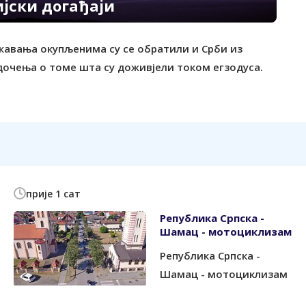
ијски догађаји
жавања окупљенима су се обратили и Срби из
едочења о томе шта су доживјели током егзодуса.
прије 1 сат
Република Српска -
Шамац - мотоциклизам
Република Српска -
Шамац - мотоциклизам