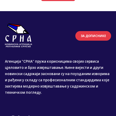
ЗА ДОПИСНИКЕ
Агенција "СРНА" пружа корисницима својих сервиса
цјеловито и брзо извјештавање. Њене вијести и други
новински садржаји засновани су на поузданим изворима
и рађени у складу са професионалним стандардима које
захтијева модерно извјештавање у садржинском и
техничком погледу.