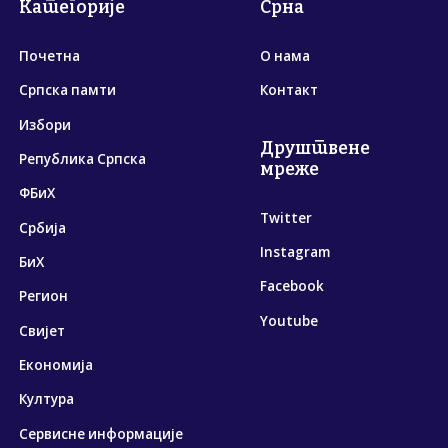
Категорије
Срна
Почетна
О нама
Српска памти
Контакт
Избори
Друштвене
Република Српска
мреже
ФБиХ
Twitter
Србија
Instagram
БиХ
Facebook
Регион
Youtube
Свијет
Економија
Култура
Сервисне информације