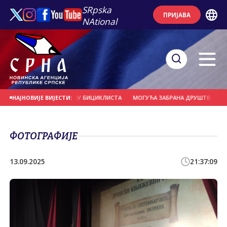
SRpska
ПРИЈАВА
NAtional
ЈЕРНО УДАРИО У ГРУПУ БИЦИКЛИСТА
МОГУЋА ЗАБРАНА ДРУШТВЕНИХ МРЕЖ
НАЈНОВИЈЕ ВИЈЕСТИ:
ФОТОГРАФИЈЕ
13.09.2025
21:37:09