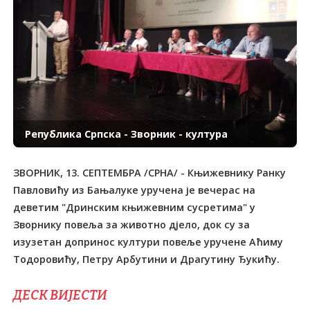
Република Српска - Зворник - култура
ЗВОРНИК, 13. СЕПТЕМБРА /СРНА/ - Књижевнику Ранку
Павловићу из Бањалуке уручена је вечерас на
деветим "Дринским књижевним сусретима" у
Зворнику повеља за животно дјело, док су за
изузетан допринос култури повеље уручене Аћиму
Тодоровићу, Петру Арбутини и Драгутину Ђукићу.
ДЕСК ВИЈЕСТИ